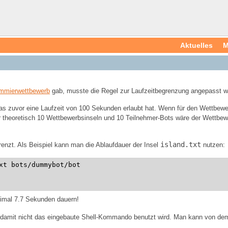
Aktuelles
M
ammierwettbewerb
gab, musste die Regel zur Laufzeitbegrenzung angepasst w
as zuvor eine Laufzeit von 100 Sekunden erlaubt hat. Wenn für den Wettbew
ür theoretisch 10 Wettbewerbsinseln und 10 Teilnehmer-Bots wäre der Wettbe
island.txt
nzt. Als Beispiel kann man die Ablaufdauer der Insel
nutzen:
xt bots/dummybot/bot
imal 7.7 Sekunden dauern!
 damit nicht das eingebaute Shell-Kommando benutzt wird. Man kann von dem