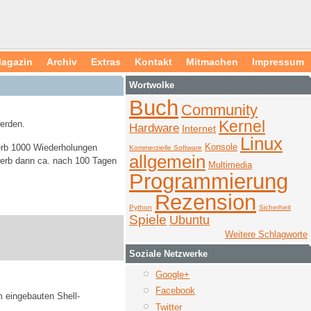
agazin
Archiv
Extras
Kontakt
Mitmachen
Impressum
Wortwolke
Buch
Community
Kernel
erden.
Hardware
Internet
Linux
Konsole
erb 1000 Wiederholungen
Kommerzielle Software
allgemein
werb dann ca. nach 100 Tagen
Multimedia
Programmierung
Rezension
Python
Sicherheit
Spiele
Ubuntu
Weitere Schlagworte
Soziale Netzwerke
Google+
Facebook
 eingebauten Shell-
Twitter