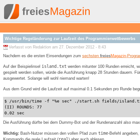
Wichtige Regeländerung zur Laufzeit des Programmierwettbewerbs
Verfasst von Redaktion am 27. Dezember 2012 - 8:43
Nachdem es die ersten Einsendungen zum
sechsten
freies
Magazin
-Progr
island.txt
Auf der Beispielinsel
werden mitunter 100 Runden erreicht, w
gespielt werden sollen, würde die Ausführung knapp 28 Stunden dauern. F
ausgewertet. Solange will wohl niemand warten!
Aus dem Grund wird die Laufzeit auf maximal 0.1 Sekunden pro Runde begre
$ /usr/bin/time -f "%e sec" ./start.sh fields/island.t
(II) ROUNDS: 77
0.02 sec
Die Ausführung dürfte bei dem Dummy-Bot und der Rundenanzahl also max
time
Wichtig:
Bash-Nutzer müssen den vollen Pfad zum
-Befehl angeben,
real
Kommando die reale Laufzeit (
) aber auch ablesen.