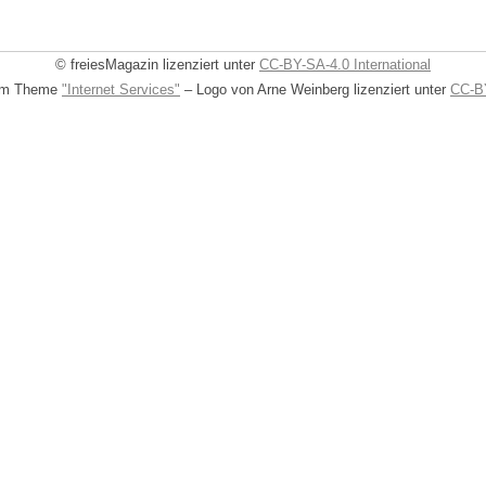
© freiesMagazin lizenziert unter
CC-BY-SA-4.0 International
dem Theme
"Internet Services"
– Logo von Arne Weinberg lizenziert unter
CC-BY