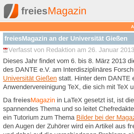
A
freiesMagazin an der Universität Gießen
Verfasst von Redaktion am 26. Januar 2013
Dieses Jahr findet vom 6. bis 8. März 2013 d
des DANTE e.V. am Interdisziplinäres Forsc
Universität Gießen
statt. Hinter dem DANTE e
Anwendervereinigung TeX, die sich mit TeX u
Da
freies
Magazin
in LaTeX gesetzt ist, ist d
spannendes Thema und so leitet Chefredakte
ein Tutorium zum Thema
Bilder bei der Maga
den Augen der Zuhörer wird ein Artikel aus
fr