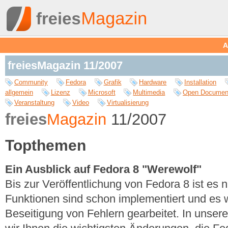
A
freiesMagazin 11/2007
Community
Fedora
Grafik
Hardware
Installation
allgemein
Lizenz
Microsoft
Multimedia
Open Documen
Veranstaltung
Video
Virtualisierung
freies
Magazin
11/2007
Topthemen
Ein Ausblick auf Fedora 8 "Werewolf"
Bis zur Veröffentlichung von Fedora 8 ist es n
Funktionen sind schon implementiert und es w
Beseitigung von Fehlern gearbeitet. In unser