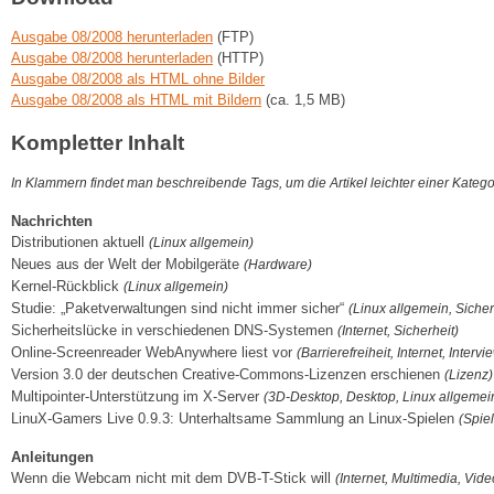
Ausgabe 08/2008 herunterladen
(FTP)
Ausgabe 08/2008 herunterladen
(HTTP)
Ausgabe 08/2008 als HTML ohne Bilder
Ausgabe 08/2008 als HTML mit Bildern
(ca. 1,5 MB)
Kompletter Inhalt
In Klammern findet man beschreibende Tags, um die Artikel leichter einer Kateg
Nachrichten
Distributionen aktuell
(Linux allgemein)
Neues aus der Welt der Mobilgeräte
(Hardware)
Kernel-Rückblick
(Linux allgemein)
Studie: „Paketverwaltungen sind nicht immer sicher“
(Linux allgemein, Sicher
Sicherheitslücke in verschiedenen DNS-Systemen
(Internet, Sicherheit)
Online-Screenreader WebAnywhere liest vor
(Barrierefreiheit, Internet, Intervi
Version 3.0 der deutschen Creative-Commons-Lizenzen erschienen
(Lizenz)
Multipointer-Unterstützung im X-Server
(3D-Desktop, Desktop, Linux allgemei
LinuX-Gamers Live 0.9.3: Unterhaltsame Sammlung an Linux-Spielen
(Spie
Anleitungen
Wenn die Webcam nicht mit dem DVB-T-Stick will
(Internet, Multimedia, Vide