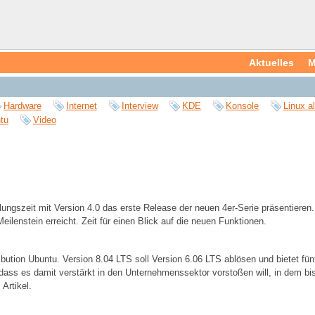
Aktuelles
M
Hardware
Internet
Interview
KDE
Konsole
Linux a
tu
Video
gszeit mit Version 4.0 das erste Release der neuen 4er-Serie präsentieren.
ilenstein erreicht. Zeit für einen Blick auf die neuen Funktionen.
bution Ubuntu. Version 8.04 LTS soll Version 6.06 LTS ablösen und bietet fünf
 dass es damit verstärkt in den Unternehmenssektor vorstoßen will, in dem bi
Artikel.