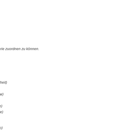
orie zuordnen zu können.
heit)
ew)
n)
le)
o)