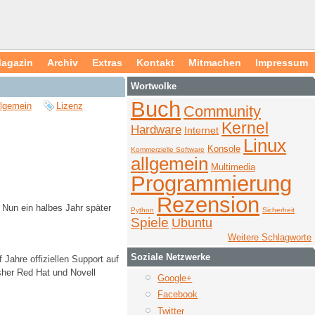
agazin
Archiv
Extras
Kontakt
Mitmachen
Impressum
Wortwolke
Buch
llgemein
Lizenz
Community
Kernel
Hardware
Internet
Linux
Konsole
Kommerzielle Software
allgemein
Multimedia
Programmierung
Rezension
 Nun ein halbes Jahr später
Python
Sicherheit
Spiele
Ubuntu
Weitere Schlagworte
Soziale Netzwerke
 Jahre offiziellen Support auf
sher Red Hat und Novell
Google+
Facebook
Twitter