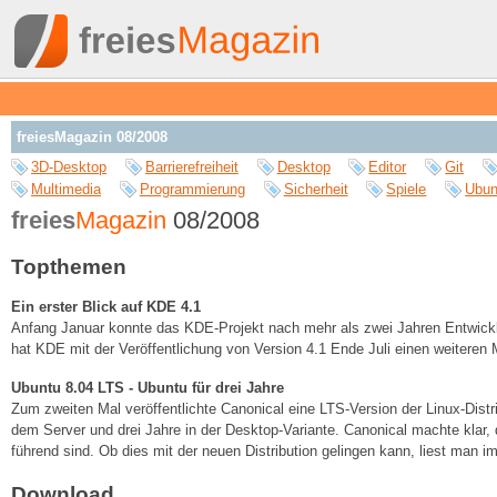
freiesMagazin 08/2008
3D-Desktop
Barrierefreiheit
Desktop
Editor
Git
Multimedia
Programmierung
Sicherheit
Spiele
Ubun
freies
Magazin
08/2008
Topthemen
Ein erster Blick auf KDE 4.1
Anfang Januar konnte das KDE-Projekt nach mehr als zwei Jahren Entwicklun
hat KDE mit der Veröffentlichung von Version 4.1 Ende Juli einen weiteren Me
Ubuntu 8.04 LTS - Ubuntu für drei Jahre
Zum zweiten Mal veröffentlichte Canonical eine LTS-Version der Linux-Distri
dem Server und drei Jahre in der Desktop-Variante. Canonical machte klar,
führend sind. Ob dies mit der neuen Distribution gelingen kann, liest man im 
Download