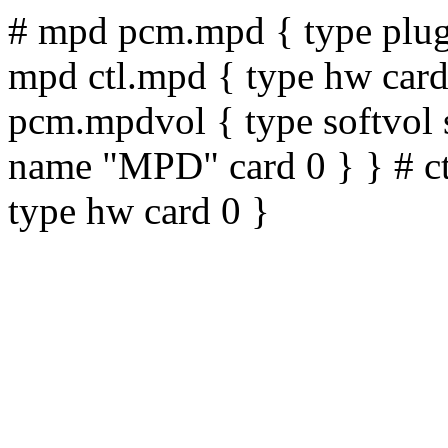
# mpd pcm.mpd { type plug 
mpd ctl.mpd { type hw card
pcm.mpdvol { type softvol 
name "MPD" card 0 } } # ct
type hw card 0 }