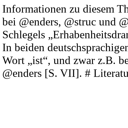
Informationen zu diesem Th
bei @enders, @struc und @p
Schlegels „Erhabenheitsdra
In beiden deutschsprachigen
Wort „ist“, und zwar z.B. b
@enders [S. VII]. # Literat