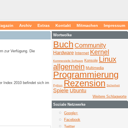
agazin
Archiv
Extras
Kontakt
Mitmachen
Impressum
Wortwolke
Buch
Community
Kernel
n zur Verfügung. Die
Hardware
Internet
Linux
Konsole
Kommerzielle Software
allgemein
Multimedia
Programmierung
Rezension
er Index 2010 befindet sich im
Python
Sicherheit
Spiele
Ubuntu
Weitere Schlagworte
Soziale Netzwerke
Google+
Facebook
Twitter