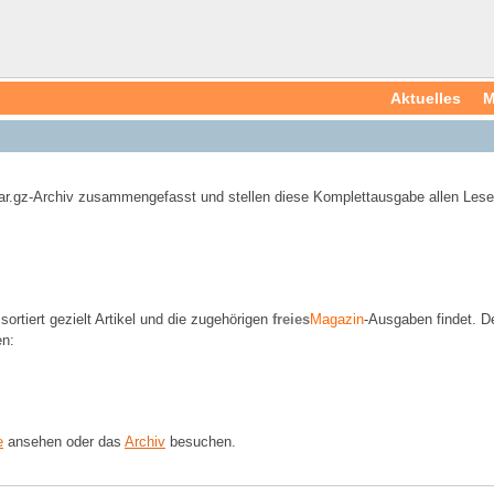
Aktuelles
M
ar.gz-Archiv zusammengefasst und stellen diese Komplettausgabe allen Leser
ortiert gezielt Artikel und die zugehörigen
freies
Magazin
-Ausgaben findet. D
en:
e
ansehen oder das
Archiv
besuchen.