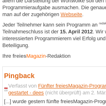
allem die Darstellung der Wortwolke soll den
Programmieraufgabe ausmachen. Die genaue D
man auf der zugehörigen
Webseite
.
Jeder Teilnehmer kann sein Programm an
Teilnahmeschluss ist der
15. April 2012
. Wir
interessierten Programmierern viel Erfolg und
Beteiligung.
Ihre
freies
Magazin
-Redaktion
Pingback
Verfasst von
Fünfter freiesMagazin-Progr
gestartet - dees
(nicht überprüft) am 2. Mär
[...] wurde gestern fünfte freiesMagazin-Pr