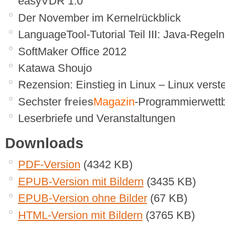
easyVDR 1.0
Der November im Kernelrückblick
LanguageTool-Tutorial Teil III: Java-Regel
SoftMaker Office 2012
Katawa Shoujo
Rezension: Einstieg in Linux – Linux vers
Sechster
freies
Magazin
-Programmierwett
Leserbriefe und Veranstaltungen
Downloads
PDF-Version
(4342 KB)
EPUB-Version mit Bildern
(3435 KB)
EPUB-Version ohne Bilder
(67 KB)
HTML-Version mit Bildern
(3765 KB)