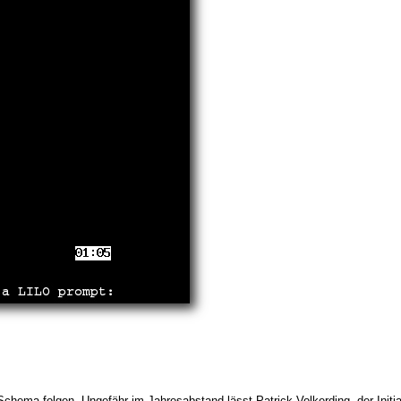
 Schema folgen. Ungefähr im Jahresabstand lässt Patrick Volkerding, der Init