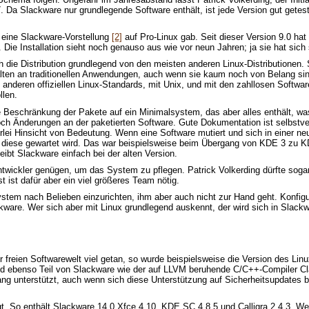
 Da Slackware nur grundlegende Software enthält, ist jede Version gut getes
 eine Slackware-Vorstellung
[2]
auf Pro-Linux gab. Seit dieser Version 9.0 ha
u. Die Installation sieht noch genauso aus wie vor neun Jahren; ja sie hat si
h die Distribution grundlegend von den meisten anderen Linux-Distributionen. S
alten an traditionellen Anwendungen, auch wenn sie kaum noch von Belang sin
anderen offiziellen Linux-Standards, mit Unix, und mit den zahllosen Softwar
llen.
die Beschränkung der Pakete auf ein Minimalsystem, das aber alles enthält, was
och Änderungen an der paketierten Software. Gute Dokumentation ist selbstver
erlei Hinsicht von Bedeutung. Wenn eine Software mutiert und sich in einer neu
rn diese gewartet wird. Das war beispielsweise beim Übergang von KDE 3 zu K
ibt Slackware einfach bei der alten Version.
twickler genügen, um das System zu pflegen. Patrick Volkerding dürfte sogar 
st ist dafür aber ein viel größeres Team nötig.
ystem nach Belieben einzurichten, ihm aber auch nicht zur Hand geht. Konfigur
ware. Wer sich aber mit Linux grundlegend auskennt, der wird sich in Slackwa
 der freien Softwarewelt viel getan, so wurde beispielsweise die Version des Li
sind ebenso Teil von Slackware wie der auf LLVM beruhende C/C++-Compiler Cl
lang unterstützt, auch wenn sich diese Unterstützung auf Sicherheitsupdates be
gt. So enthält Slackware 14.0 Xfce 4.10, KDE SC 4.8.5 und Calligra 2.4.3. W