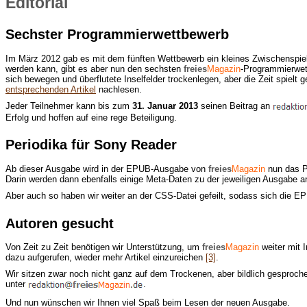
Editorial
Sechster Programmierwettbewerb
Im März 2012 gab es mit dem fünften Wettbewerb ein kleines Zwischenspiel
werden kann, gibt es aber nun den sechsten
freies
Magazin
-Programmierwe
sich bewegen und überflutete Inselfelder trockenlegen, aber die Zeit spielt
entsprechenden Artikel
nachlesen.
Jeder Teilnehmer kann bis zum
31. Januar 2013
seinen Beitrag an
Erfolg und hoffen auf eine rege Beteiligung.
Periodika für Sony Reader
Ab dieser Ausgabe wird in der EPUB-Ausgabe von
freies
Magazin
nun das P
Darin werden dann ebenfalls einige Meta-Daten zu der jeweiligen Ausgabe a
Aber auch so haben wir weiter an der CSS-Datei gefeilt, sodass sich die E
Autoren gesucht
Von Zeit zu Zeit benötigen wir Unterstützung, um
freies
Magazin
weiter mit 
dazu aufgerufen, wieder mehr Artikel einzureichen
[3]
.
Wir sitzen zwar noch nicht ganz auf dem Trockenen, aber bildlich gesproc
unter
.
Und nun wünschen wir Ihnen viel Spaß beim Lesen der neuen Ausgabe.