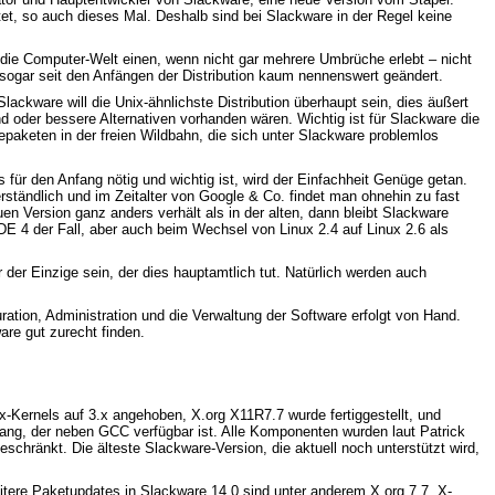
tet, so auch dieses Mal. Deshalb sind bei Slackware in der Regel keine
t die Computer-Welt einen, wenn nicht gar mehrere Umbrüche erlebt – nicht
ch sogar seit den Anfängen der Distribution kaum nennenswert geändert.
lackware will die Unix-ähnlichste Distribution überhaupt sein, dies äußert
d oder bessere Alternativen vorhanden wären. Wichtig ist für Slackware die
epaketen in der freien Wildbahn, die sich unter Slackware problemlos
 für den Anfang nötig und wichtig ist, wird der Einfachheit Genüge getan.
ständlich und im Zeitalter von Google & Co. findet man ohnehin zu fast
en Version ganz anders verhält als in der alten, dann bleibt Slackware
DE 4 der Fall, aber auch beim Wechsel von Linux 2.4 auf Linux 2.6 als
der Einzige sein, der dies hauptamtlich tut. Natürlich werden auch
ation, Administration und die Verwaltung der Software erfolgt von Hand.
re gut zurecht finden.
nux-Kernels auf 3.x angehoben, X.org X11R7.7 wurde fertiggestellt, und
ang, der neben GCC verfügbar ist. Alle Komponenten wurden laut Patrick
schränkt. Die älteste Slackware-Version, die aktuell noch unterstützt wird,
eitere Paketupdates in Slackware 14.0 sind unter anderem X.org 7.7, X-