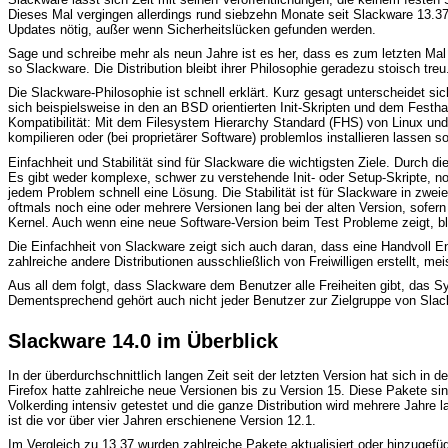
Dieses Mal vergingen allerdings rund siebzehn Monate seit Slackware 13.37.
Updates nötig, außer wenn Sicherheitslücken gefunden werden.
Sage und schreibe mehr als neun Jahre ist es her, dass es zum letzten Mal
so Slackware. Die Distribution bleibt ihrer Philosophie geradezu stoisch tre
Die Slackware-Philosophie ist schnell erklärt. Kurz gesagt unterscheidet sic
sich beispielsweise in den an BSD orientierten Init-Skripten und dem Festh
Kompatibilität: Mit dem Filesystem Hierarchy Standard (FHS) von Linux und 
kompilieren oder (bei proprietärer Software) problemlos installieren lassen so
Einfachheit und Stabilität sind für Slackware die wichtigsten Ziele. Durch 
Es gibt weder komplexe, schwer zu verstehende Init- oder Setup-Skripte, n
jedem Problem schnell eine Lösung. Die Stabilität ist für Slackware in zwei
oftmals noch eine oder mehrere Versionen lang bei der alten Version, sofe
Kernel. Auch wenn eine neue Software-Version beim Test Probleme zeigt, ble
Die Einfachheit von Slackware zeigt sich auch daran, dass eine Handvoll En
zahlreiche andere Distributionen ausschließlich von Freiwilligen erstellt, mei
Aus all dem folgt, dass Slackware dem Benutzer alle Freiheiten gibt, das S
Dementsprechend gehört auch nicht jeder Benutzer zur Zielgruppe von Slack
Slackware 14.0 im Überblick
In der überdurchschnittlich langen Zeit seit der letzten Version hat sich in
Firefox hatte zahlreiche neue Versionen bis zu Version 15. Diese Pakete 
Volkerding intensiv getestet und die ganze Distribution wird mehrere Jahre 
ist die vor über vier Jahren erschienene Version 12.1.
Im Vergleich zu 13.37 wurden zahlreiche Pakete aktualisiert oder hinzugefü