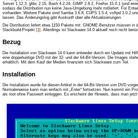
Server 1.12.3, glibc 2.15, Bash 4.2.24, GIMP 2.8.2, Firefox 15.0.1 (und ei
sodass die Distribution nun keine Java-Umgebung mehr mitliefert. Für Entw
vorhanden. Weitere Pakete sind Samba 3.6.8, CUPS 1.5.4, vsftpd 3.0.2 und 
lassen. Das Änderungslog gibt Auskunft über alle Aktualisierungen.
Die Distribution liefert etwa 1150 Pakete mit. GNOME-Benutzer müssen in
Slackbuild-Projekt
[3]
. Allerdings ist Slackware 14.0 aktuell noch nicht ber
Bezug
Die Installation von Slackware 14.0 kann entweder durch ein Update mit Hilf
eine doppelseitige DVD mit der 32- und der 64-Bit-Version. Die Images st
erhältlich. Mit dem Kauf der Medien finanziert sich Slackware zum Teil.
Installation
Die Installation wurde für diesen Artikel in der 64-Bit-Version von DVD 
Normalerweise kann man einfach mit
„Enter“
fortsetzen. Nun kommt ein Pro
als root ohne Passwort einloggen. Es erscheint der Hinweis, dass man jetzt 