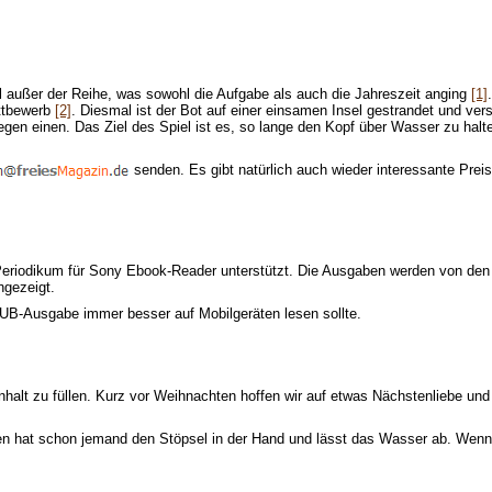
 außer der Reihe, was sowohl die Aufgabe als auch die Jahreszeit anging
[1]
ttbewerb
[2]
. Diesmal ist der Bot auf einer einsamen Insel gestrandet und v
 gegen einen. Das Ziel des Spiel ist es, so lange den Kopf über Wasser zu hal
senden. Es gibt natürlich auch wieder interessante Prei
eriodikum für Sony Ebook-Reader unterstützt. Die Ausgaben werden von den 
ngezeigt.
PUB-Ausgabe immer besser auf Mobilgeräten lesen sollte.
Inhalt zu füllen. Kurz vor Weihnachten hoffen wir auf etwas Nächstenliebe un
hen hat schon jemand den Stöpsel in der Hand und lässt das Wasser ab. Wenn 