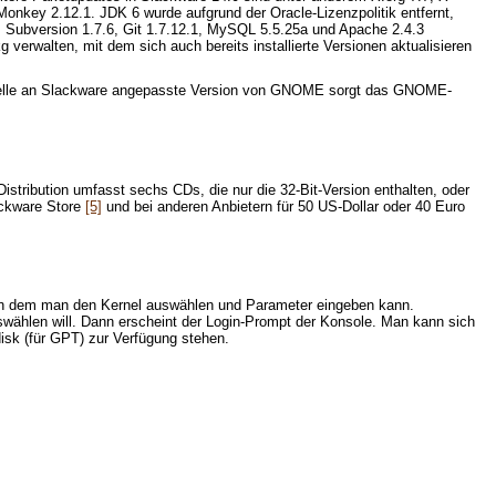
Monkey 2.12.1. JDK 6 wurde aufgrund der Oracle-Lizenzpolitik entfernt,
4, Subversion 1.7.6, Git 1.7.12.1, MySQL 5.5.25a und Apache 2.4.3
rwalten, mit dem sich auch bereits installierte Versionen aktualisieren
aktuelle an Slackware angepasste Version von GNOME sorgt das GNOME-
Distribution umfasst sechs CDs, die nur die 32-Bit-Version enthalten, oder
ackware Store
[5]
und bei anderen Anbietern für 50 US-Dollar oder 40 Euro
, an dem man den Kernel auswählen und Parameter eingeben kann.
ählen will. Dann erscheint der Login-Prompt der Konsole. Man kann sich
disk (für GPT) zur Verfügung stehen.