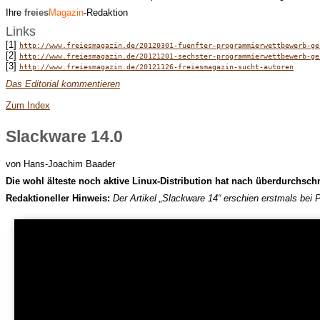
Ihre
freies
Magazin
-Redaktion
Links
[1]
http://www.freiesmagazin.de/20120301-fuenfter-programmierwettbewerb-ge
[2]
http://www.freiesmagazin.de/20121201-sechster-programmierwettbewerb-ge
[3]
http://www.freiesmagazin.de/20121126-freiesmagazin-sucht-autoren
Das Editorial kommentieren
Zum Index
Slackware 14.0
von Hans-Joachim Baader
D
ie wohl älteste noch aktive Linux-Distribution hat nach überdurchschni
Redaktioneller Hinweis:
Der Artikel „Slackware 14“ erschien erstmals bei 