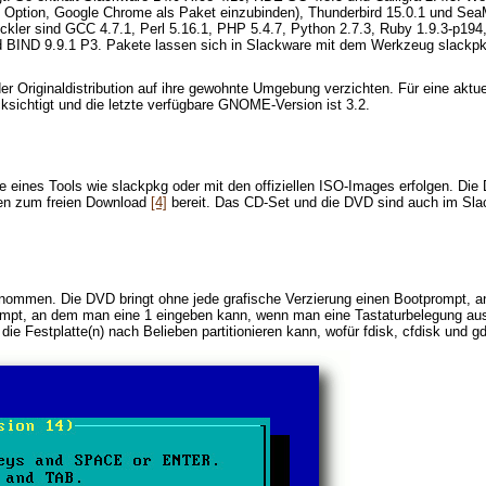
ne Option, Google Chrome als Paket einzubinden), Thunderbird 15.0.1 und Sea
ickler sind GCC 4.7.1, Perl 5.16.1, PHP 5.4.7, Python 2.7.3, Ruby 1.9.3-p19
BIND 9.9.1 P3. Pakete lassen sich in Slackware mit dem Werkzeug slackpkg ve
 der Originaldistribution auf ihre gewohnte Umgebung verzichten. Für eine 
ücksichtigt und die letzte verfügbare GNOME-Version ist 3.2.
e eines Tools wie slackpkg oder mit den offiziellen ISO-Images erfolgen. Die 
ehen zum freien Download
[4]
bereit. Das CD-Set und die DVD sind auch im Sl
vorgenommen. Die DVD bringt ohne jede grafische Verzierung einen Bootprompt
mpt, an dem man eine 1 eingeben kann, wenn man eine Tastaturbelegung ausw
die Festplatte(n) nach Belieben partitionieren kann, wofür fdisk, cfdisk und g