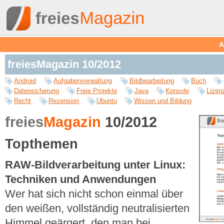
A
freiesMagazin 10/2012
Android
Aufgabenverwaltung
Bildbearbeitung
Buch
Datensicherung
Freie Projekte
Java
Konsole
Lizen
Recht
Rezension
Ubuntu
Wissen und Bildung
freies
Magazin
10/2012
Topthemen
RAW-Bildverarbeitung unter Linux:
Techniken und Anwendungen
Wer hat sich nicht schon einmal über
den weißen, vollständig neutralisierten
Himmel geärgert, den man bei