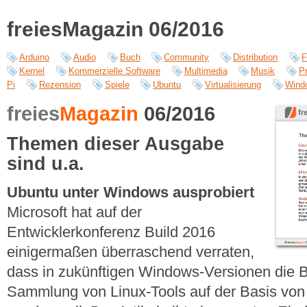
freiesMagazin 06/2016
Arduino
Audio
Buch
Community
Distribution
F
Kernel
Kommerzielle Software
Multimedia
Musik
P
Pi
Rezension
Spiele
Ubuntu
Virtualisierung
Wind
freies
Magazin
06/2016
Themen dieser Ausgabe
sind u.a.
Ubuntu unter Windows ausprobiert
Microsoft hat auf der
Entwicklerkonferenz Build 2016
einigermaßen überraschend verraten,
dass in zukünftigen Windows-Versionen die 
Sammlung von Linux-Tools auf der Basis von 