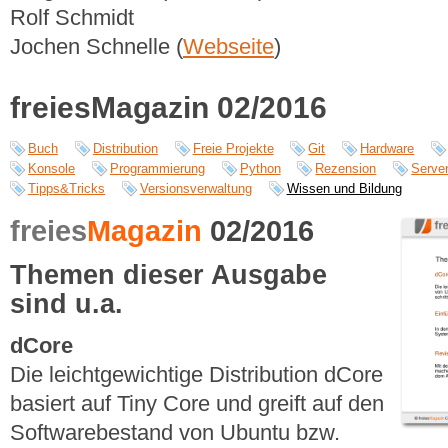
Rolf Schmidt
Jochen Schnelle (
Webseite
)
freiesMagazin 02/2016
Buch
Distribution
Freie Projekte
Git
Hardware
Konsole
Programmierung
Python
Rezension
Serve
Tipps&Tricks
Versionsverwaltung
Wissen und Bildung
freies
Magazin
02/2016
Themen dieser Ausgabe
sind u.a.
dCore
Die leichtgewichtige Distribution dCore
basiert auf Tiny Core und greift auf den
Softwarebestand von Ubuntu bzw.