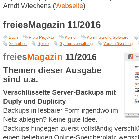
Arndt Wiechens (
Webseite
)
freiesMagazin 11/2016
Buch
Freie Projekte
Kernel
Kommerzielle Software
Sicherheit
Spiele
Systemverwaltung
Verschlüsselung
freies
Magazin
11/2016
Themen dieser Ausgabe
sind u.a.
Verschlüsselte Server-Backups mit
Duply und Duplicity
Backups in lesbarer Form irgendwo im
Netz ablegen? Keine gute Idee.
Backups hingegen zuerst vollständig verschl
einen beliebigen Online-Speicherplatz wegsc