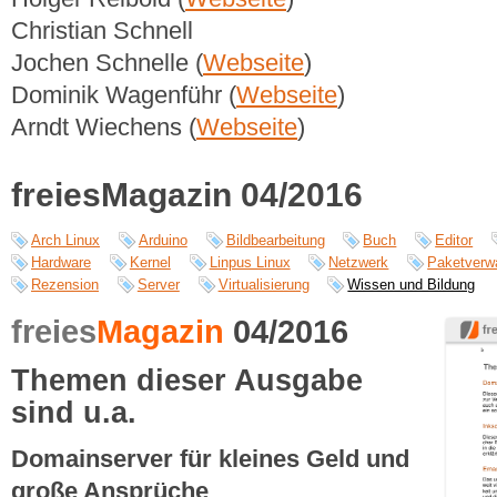
Christian Schnell
Jochen Schnelle (
Webseite
)
Dominik Wagenführ (
Webseite
)
Arndt Wiechens (
Webseite
)
freiesMagazin 04/2016
Arch Linux
Arduino
Bildbearbeitung
Buch
Editor
Hardware
Kernel
Linpus Linux
Netzwerk
Paketverw
Rezension
Server
Virtualisierung
Wissen und Bildung
freies
Magazin
04/2016
Themen dieser Ausgabe
sind u.a.
Domainserver für kleines Geld und
große Ansprüche