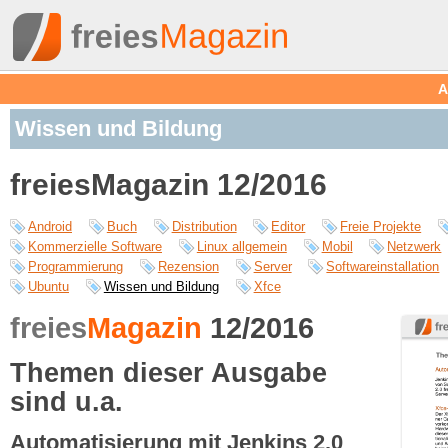
A
Wissen und Bildung
freiesMagazin 12/2016
Android
Buch
Distribution
Editor
Freie Projekte
Kommerzielle Software
Linux allgemein
Mobil
Netzwerk
Programmierung
Rezension
Server
Softwareinstallation
Ubuntu
Wissen und Bildung
Xfce
freies
Magazin
12/2016
Themen dieser Ausgabe
sind u.a.
Automatisierung mit Jenkins 2.0