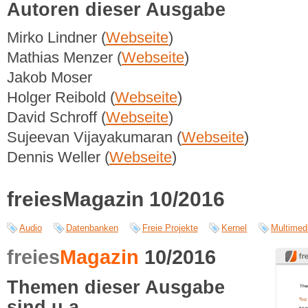
Autoren dieser Ausgabe
Mirko Lindner (
Webseite
)
Mathias Menzer (
Webseite
)
Jakob Moser
Holger Reibold (
Webseite
)
David Schroff (
Webseite
)
Sujeevan Vijayakumaran (
Webseite
)
Dennis Weller (
Webseite
)
freiesMagazin 10/2016
Audio
Datenbanken
Freie Projekte
Kernel
Multimed
freies
Magazin
10/2016
Themen dieser Ausgabe
sind u.a.