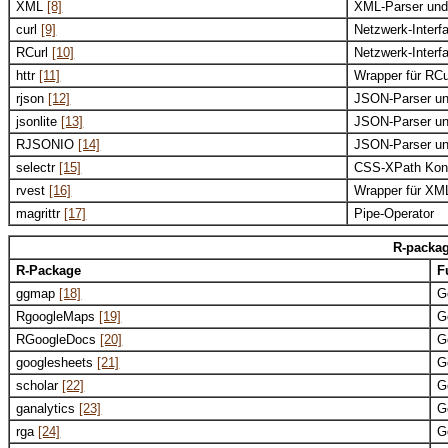
XML
[8]
XML-Parser und
curl
[9]
Netzwerk-Interf
RCurl
[10]
Netzwerk-Interf
httr
[11]
Wrapper für RCu
rjson
[12]
JSON-Parser un
jsonlite
[13]
JSON-Parser un
RJSONIO
[14]
JSON-Parser un
selectr
[15]
CSS-XPath Konv
rvest
[16]
Wrapper für XML
magrittr
[17]
Pipe-Operator
R-packa
R-Package
F
ggmap
[18]
G
RgoogleMaps
[19]
G
RGoogleDocs
[20]
G
googlesheets
[21]
G
scholar
[22]
G
ganalytics
[23]
G
rga
[24]
G