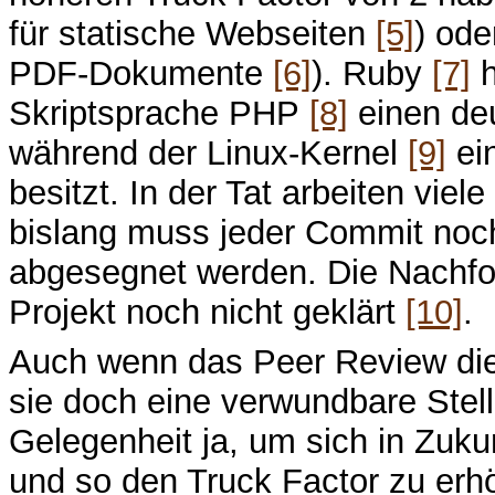
für statische Webseiten
[5]
) ode
PDF-Dokumente
[6]
). Ruby
[7]
h
Skriptsprache PHP
[8]
einen deu
während der Linux-Kernel
[9]
ei
besitzt. In der Tat arbeiten viel
bislang muss jeder Commit noch
abgesegnet werden. Die Nachfol
Projekt noch nicht geklärt
[10]
.
Auch wenn das Peer Review dies
sie doch eine verwundbare Stelle
Gelegenheit ja, um sich in Zukun
und so den Truck Factor zu erh