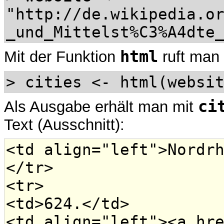
"http://de.wikipedia.o
_und_Mittelst%C3%A4dte
html
Mit der Funktion
ruft man 
> cities <- html(websi
ci
Als Ausgabe erhält man mit
Text (Ausschnitt):
<td align="left">Nordr
</tr>
<tr>
<td>624.</td>
<td align="left"><a hr