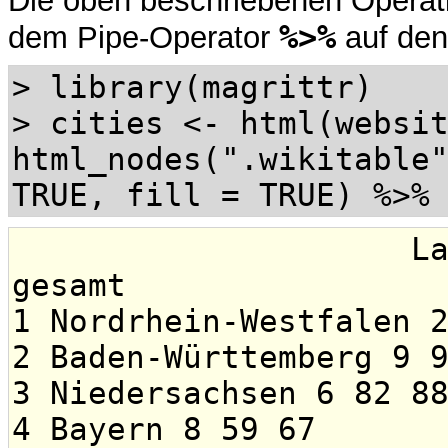
Die oben beschriebenen Operati
%>%
dem Pipe-Operator
auf den
> library(magrittr)
> cities <- html(websi
html_nodes(".wikitable
TRUE, fill = TRUE) %>%
Land Großstäd
gesamt
1 Nordrhein-Westfalen 
2 Baden-Württemberg 9 
3 Niedersachsen 6 82 8
4 Bayern 8 59 67