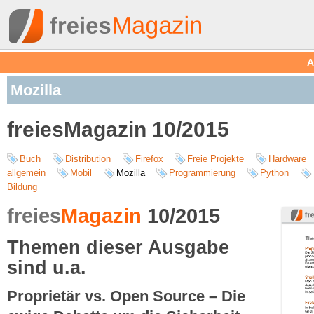
A
Mozilla
freiesMagazin 10/2015
Buch
Distribution
Firefox
Freie Projekte
Hardware
allgemein
Mobil
Mozilla
Programmierung
Python
Bildung
freies
Magazin
10/2015
Themen dieser Ausgabe
sind u.a.
Proprietär vs. Open Source – Die