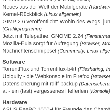
Neues aus der Welt der Mobilgeräte
(Hardwar
Kernel-Rückblick
(Linux allgemein)
GIMP 2.6 veröffentlicht: Wohin des Wegs, ju
(Grafikprogramm)
Jetzt mit Telepathie: GNOME 2.24
(Fensterm
Mozilla-Eula sorgt für Aufregung
(Browser, Moz
Nachrichtenschnippsel
(Community, Linux allg
Software
TorrentFlux und Torrentflux-b4rt
(Filesharing, I
Ubiquity - die Webkonsole im Firefox
(Browser,
Datensicherung mit rdiff-backup
(Datensicheru
at - ein (fast) vergessenes Helferlein
(Konsole
Hardware
ASUS EeePC 1000H für Freunde des Cham