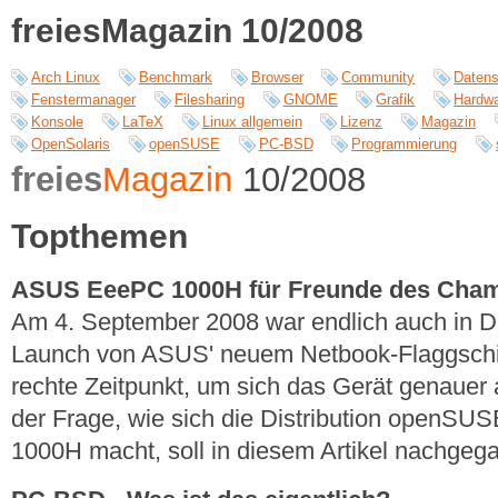
freiesMagazin 10/2008
Arch Linux
Benchmark
Browser
Community
Datens
Fenstermanager
Filesharing
GNOME
Grafik
Hardw
Konsole
LaTeX
Linux allgemein
Lizenz
Magazin
OpenSolaris
openSUSE
PC-BSD
Programmierung
freies
Magazin
10/2008
Topthemen
ASUS EeePC 1000H für Freunde des Cha
Am 4. September 2008 war endlich auch in Deu
Launch von ASUS' neuem Netbook-Flaggschi
rechte Zeitpunkt, um sich das Gerät genauer
der Frage, wie sich die Distribution open
1000H macht, soll in diesem Artikel nachge