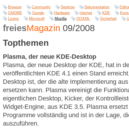
Browser
Community
Desktop
Dokumentation
Edito
GNOME
Google
Hardware
Internet
KDE
Kons
Lizenz
Microsoft
Mozilla
OOXML
Sicherheit
U
freies
Magazin
09/2008
Topthemen
Plasma, der neue KDE-Desktop
Plasma, der neue Desktop der KDE, hat in d
veröffentlichten KDE 4.1 einen Stand erreicht,
Desktop ist, der die alte Implementierung a
ersetzen kann. Plasma vereinigt die Funktion
eigentlichen Desktop, Kicker, der Kontrolllei
Widget-Engine, aus KDE 3.5. Plasma ersetzt 
Programme vollständig und ist in der Lage, 
auszuführen.