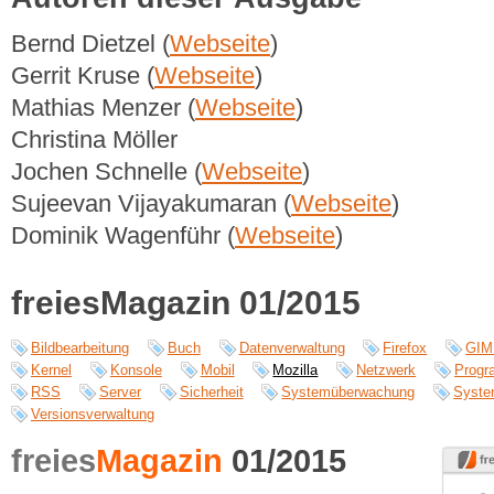
Bernd Dietzel (
Webseite
)
Gerrit Kruse (
Webseite
)
Mathias Menzer (
Webseite
)
Christina Möller
Jochen Schnelle (
Webseite
)
Sujeevan Vijayakumaran (
Webseite
)
Dominik Wagenführ (
Webseite
)
freiesMagazin 01/2015
Bildbearbeitung
Buch
Datenverwaltung
Firefox
GIM
Kernel
Konsole
Mobil
Mozilla
Netzwerk
Progr
RSS
Server
Sicherheit
Systemüberwachung
Syste
Versionsverwaltung
freies
Magazin
01/2015