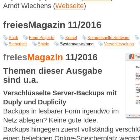
Arndt Wiechens (
Webseite
)
freiesMagazin 11/2016
Buch
Freie Projekte
Kernel
Kommerzielle Software
Sicherheit
Spiele
Systemverwaltung
Verschlüsselung
freies
Magazin
11/2016
Themen dieser Ausgabe
sind u.a.
Verschlüsselte Server-Backups mit
Duply und Duplicity
Backups in lesbarer Form irgendwo im
Netz ablegen? Keine gute Idee.
Backups hingegen zuerst vollständig verschl
einen beliebigen Online-Speicherplatz wegsc