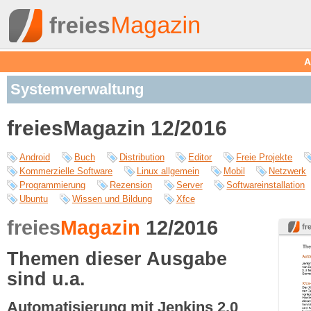
A
Systemverwaltung
freiesMagazin 12/2016
Android
Buch
Distribution
Editor
Freie Projekte
Kommerzielle Software
Linux allgemein
Mobil
Netzwerk
Programmierung
Rezension
Server
Softwareinstallation
Ubuntu
Wissen und Bildung
Xfce
freies
Magazin
12/2016
Themen dieser Ausgabe
sind u.a.
Automatisierung mit Jenkins 2.0