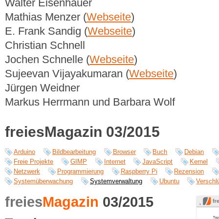
Walter Eisenhauer
Mathias Menzer (
Webseite
)
E. Frank Sandig (
Webseite
)
Christian Schnell
Jochen Schnelle (
Webseite
)
Sujeevan Vijayakumaran (
Webseite
)
Jürgen Weidner
Markus Herrmann und Barbara Wolf
freiesMagazin 03/2015
Arduino
Bildbearbeitung
Browser
Buch
Debian
Freie Projekte
GIMP
Internet
JavaScript
Kernel
Netzwerk
Programmierung
Raspberry Pi
Rezension
Systemüberwachung
Systemverwaltung
Ubuntu
Verschl
freies
Magazin
03/2015