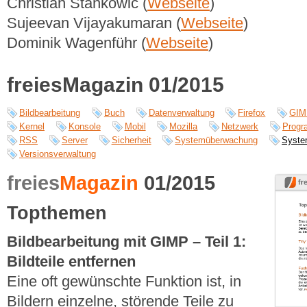
Christian Stankowic (
Webseite
)
Sujeevan Vijayakumaran (
Webseite
)
Dominik Wagenführ (
Webseite
)
freiesMagazin 01/2015
Bildbearbeitung
Buch
Datenverwaltung
Firefox
GIM
Kernel
Konsole
Mobil
Mozilla
Netzwerk
Progr
RSS
Server
Sicherheit
Systemüberwachung
Syste
Versionsverwaltung
freies
Magazin
01/2015
Topthemen
Bildbearbeitung mit GIMP – Teil 1:
Bildteile entfernen
Eine oft gewünschte Funktion ist, in
Bildern einzelne, störende Teile zu