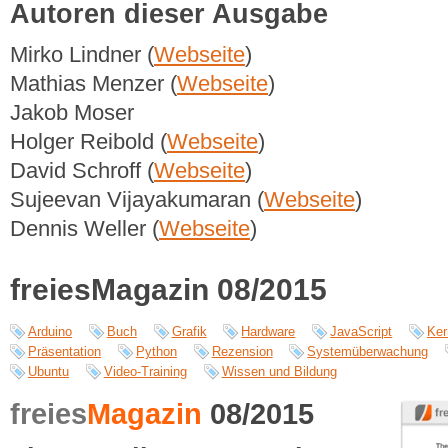
Autoren dieser Ausgabe
Mirko Lindner (
Webseite
)
Mathias Menzer (
Webseite
)
Jakob Moser
Holger Reibold (
Webseite
)
David Schroff (
Webseite
)
Sujeevan Vijayakumaran (
Webseite
)
Dennis Weller (
Webseite
)
freiesMagazin 08/2015
Arduino
Buch
Grafik
Hardware
JavaScript
Ker
Präsentation
Python
Rezension
Systemüberwachung
Ubuntu
Video-Training
Wissen und Bildung
freies
Magazin
08/2015