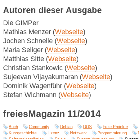
Autoren dieser Ausgabe
Die GIMPer
Mathias Menzer (
Webseite
)
Jochen Schnelle (
Webseite
)
Maria Seliger (
Webseite
)
Matthias Sitte (
Webseite
)
Christian Stankowic (
Webseite
)
Sujeevan Vijayakumaran (
Webseite
)
Dominik Wagenführ (
Webseite
)
Stefan Wichmann (
Webseite
)
freiesMagazin 11/2014
Buch
Community
Debian
DOS
Freie Projekte
Kurzgeschichte
Lizenz
Netzwerk
Programmierung