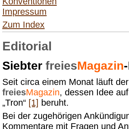
Konventionen
Impressum
Zum Index
Editorial
Siebter
freies
Magazin
Seit circa einem Monat läuft d
freies
Magazin
, dessen Idee au
„Tron“
[1]
beruht.
Bei der zugehörigen Ankündig
Kommentare mit Fragen und An