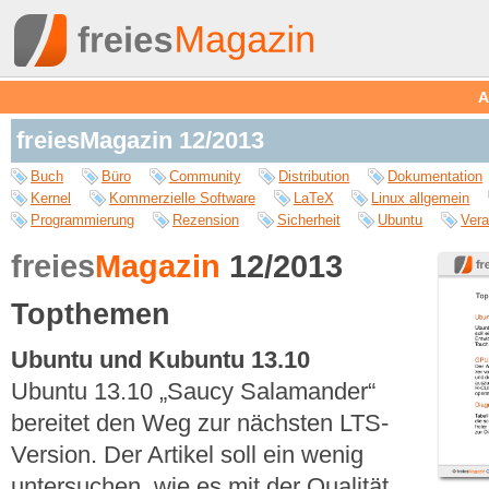
A
freiesMagazin 12/2013
Buch
Büro
Community
Distribution
Dokumentation
Kernel
Kommerzielle Software
LaTeX
Linux allgemein
Programmierung
Rezension
Sicherheit
Ubuntu
Vera
freies
Magazin
12/2013
Topthemen
Ubuntu und Kubuntu 13.10
Ubuntu 13.10 „Saucy Salamander“
bereitet den Weg zur nächsten LTS-
Version. Der Artikel soll ein wenig
untersuchen, wie es mit der Qualität