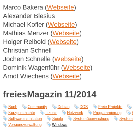
Marco Bakera (
Webseite
)
Alexander Blesius
Michael Kofler (
Webseite
)
Mathias Menzer (
Webseite
)
Holger Reibold (
Webseite
)
Christian Schnell
Jochen Schnelle (
Webseite
)
Dominik Wagenführ (
Webseite
)
Arndt Wiechens (
Webseite
)
freiesMagazin 11/2014
Buch
Community
Debian
DOS
Freie Projekte
Kurzgeschichte
Lizenz
Netzwerk
Programmierung
Softwareinstallation
Spiele
Systemüberwachung
System
Versionsverwaltung
Windows