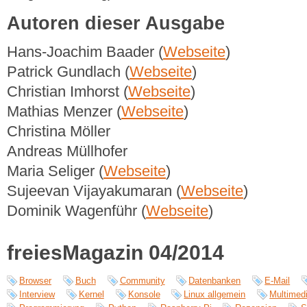
Autoren dieser Ausgabe
Hans-Joachim Baader (
Webseite
)
Patrick Gundlach (
Webseite
)
Christian Imhorst (
Webseite
)
Mathias Menzer (
Webseite
)
Christina Möller
Andreas Müllhofer
Maria Seliger (
Webseite
)
Sujeevan Vijayakumaran (
Webseite
)
Dominik Wagenführ (
Webseite
)
freiesMagazin 04/2014
Browser
Buch
Community
Datenbanken
E-Mail
Interview
Kernel
Konsole
Linux allgemein
Multimed