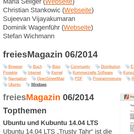
Maria Seliger (
Webseite
)
Christian Stankowic (
Webseite
)
Sujeevan Vijayakumaran
Dominik Wagenführ (
Webseite
)
Stefan Wichmann
freiesMagazin 06/2014
Browser
Buch
Büro
Community
Distribution
E
Projekte
Internet
Kernel
Kommerzielle Software
Konso
Navigation
OpenStreetMap
PDF
Programmierung
R
Ubuntu
Windows
freies
Magazin
06/2014
Topthemen
Ubuntu und Kubuntu 14.04 LTS
Ubuntu 14.04 LTS „Trusty Tahr“ ist die