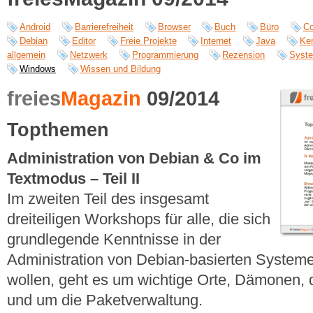
Android
Barrierefreiheit
Browser
Buch
Büro
C
Debian
Editor
Freie Projekte
Internet
Java
Ker
allgemein
Netzwerk
Programmierung
Rezension
Syst
Windows
Wissen und Bildung
freies
Magazin
09/2014
Topthemen
Administration von Debian & Co im
Textmodus – Teil II
Im zweiten Teil des insgesamt
dreiteiligen Workshops für alle, die sich
grundlegende Kenntnisse in der
Administration von Debian-basierten Syste
wollen, geht es um wichtige Orte, Dämonen, 
und um die Paketverwaltung.