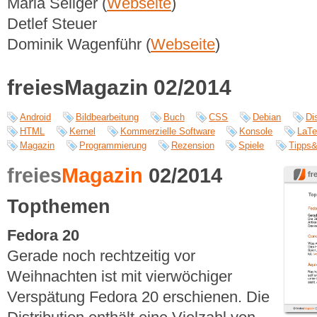
Maria Seliger (
Webseite
)
Detlef Steuer
Dominik Wagenführ (
Webseite
)
freiesMagazin 02/2014
Android
Bildbearbeitung
Buch
CSS
Debian
Di
HTML
Kernel
Kommerzielle Software
Konsole
LaT
Magazin
Programmierung
Rezension
Spiele
Tipps&
freies
Magazin
02/2014
Topthemen
Fedora 20
Gerade noch rechtzeitig vor
Weihnachten ist mit vierwöchiger
Verspätung Fedora 20 erschienen. Die