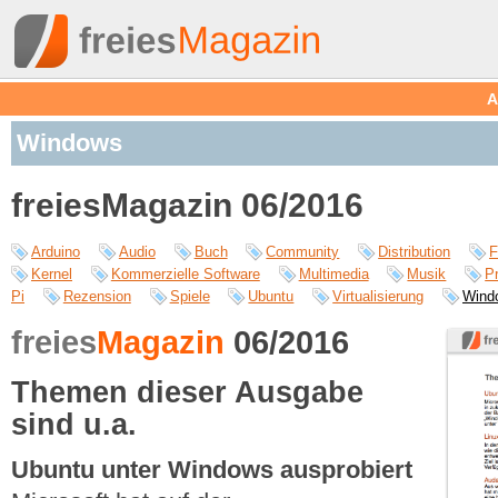
A
Windows
freiesMagazin 06/2016
Arduino
Audio
Buch
Community
Distribution
F
Kernel
Kommerzielle Software
Multimedia
Musik
P
Pi
Rezension
Spiele
Ubuntu
Virtualisierung
Wind
freies
Magazin
06/2016
Themen dieser Ausgabe
sind u.a.
Ubuntu unter Windows ausprobiert