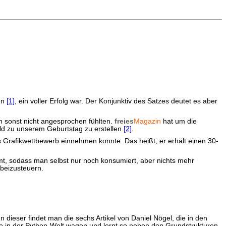
en
[1]
, ein voller Erfolg war. Der Konjunktiv des Satzes deutet es aber
h sonst nicht angesprochen fühlten.
freies
Magazin
hat um die
ild zu unserem Geburtstag zu erstellen
[2]
.
s Grafikwettbewerb einnehmen konnte. Das heißt, er erhält einen 30-
mt, sodass man selbst nur noch konsumiert, aber nichts mehr
beizusteuern.
 In dieser findet man die sechs Artikel von Daniel Nögel, die in den
tte in der Python-Welt wagen und lernt so neben den Grundstrukturen