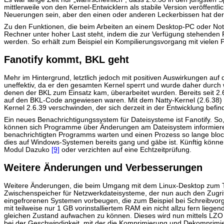
mittlerweile von den Kernel-Entwicklern als stabile Version veröffen
Neuerungen sein, aber den einen oder anderen Leckerbissen hat der 
Zu den Funktionen, die beim Arbeiten an einem Desktop-PC oder Note
Rechner unter hoher Last steht, indem die zur Verfügung stehenden 
werden. So erhält zum Beispiel ein Kompilierungsvorgang mit vielen 
Fanotify kommt, BKL geht
Mehr im Hintergrund, letztlich jedoch mit positiven Auswirkungen auf
uneffektiv, da er den gesamten Kernel sperrt und wurde daher durch w
denen der BKL zum Einsatz kam, überarbeitet wurden. Bereits seit 2.6
auf den BKL-Code angewiesen waren. Mit dem Natty-Kernel (2.6.38) is
Kernel 2.6.39 verschwinden, der sich derzeit in der Entwicklung befin
Ein neues Benachrichtigungssystem für Dateisysteme ist Fanotify. So,
können sich Programme über Änderungen am Dateisystem informieren l
benachrichtigten Programms warten und einen Prozess so lange blo
dies auf Windows-Systemen bereits gang und gäbe ist. Künftig können V
Modul Dazuko
[9]
oder verzichten auf eine Echtzeitprüfung.
Weitere Änderungen und Verbesserungen
Weitere Änderungen, die beim Umgang mit dem Linux-Desktop zum T
Zwischenspeicher für Netzwerkdateisysteme, der nun auch den Zugri
eingefrorenen Systemen vorbeugen, die zum Beispiel bei Schreibvorg
mit teilweise nur 1 GB vorinstalliertem RAM ein nicht allzu fern lieg
gleichen Zustand aufwachen zu können. Dieses wird nun mittels LZ
bei der Geschwindigkeit, mit der die Komprimierung und Dekomprimie