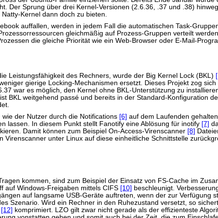
tlicht. Der Sprung über drei Kernel-Versionen (2.6.36, .37 und .38) hi
Natty-Kernel dann doch zu bieten.
book auffallen, werden in jedem Fall die automatischen Task-Gruppen
Prozessorressourcen gleichmäßig auf Prozess-Gruppen verteilt werden.
Prozessen die gleiche Priorität wie ein Web-Browser oder E-Mail-Prog
 die Leistungsfähigkeit des Rechners, wurde der Big Kernel Lock (BKL)
eniger gierige Locking-Mechanismen ersetzt. Dieses Projekt zog sich n
.37 war es möglich, den Kernel ohne BKL-Unterstützung zu installieren,
t BKL weitgehend passé und bereits in der Standard-Konfiguration deak
det.
 wie der Nutzer durch die Notifications
[6]
auf dem Laufenden gehalten
assen. In diesem Punkt stellt Fanotify eine Ablösung für inotify
[7]
da
ckieren. Damit können zum Beispiel On-Access-Virenscanner
[8]
Dateien
irenscanner unter Linux auf diese einheitliche Schnittstelle zurückgrei
ragen kommen, sind zum Beispiel der Einsatz von FS-Cache im Zusa
ff auf Windows-Freigaben mittels CIFS
[10]
beschleunigt. Verbesserung
ängen auf langsame USB-Geräte auftreten, wenn der zur Verfügung steh
endes Szenario. Wird ein Rechner in den Ruhezustand versetzt, so sicher
O
[12]
komprimiert. LZO gilt zwar nicht gerade als der effizienteste Alg
rung vonstatten gehen und somit auch bei der Zeit, die zum Einschlaf