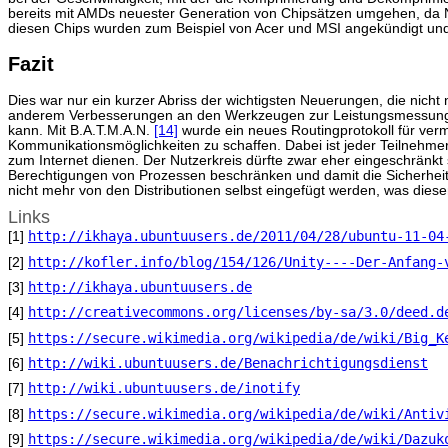
bereits mit AMDs neuester Generation von Chipsätzen umgehen, da Na
diesen Chips wurden zum Beispiel von Acer und MSI angekündigt und
Fazit
Dies war nur ein kurzer Abriss der wichtigsten Neuerungen, die nic
anderem Verbesserungen an den Werkzeugen zur Leistungsmessung de
kann. Mit B.A.T.M.A.N.
[14]
wurde ein neues Routingprotokoll für ver
Kommunikationsmöglichkeiten zu schaffen. Dabei ist jeder Teilnehme
zum Internet dienen. Der Nutzerkreis dürfte zwar eher eingeschränkt
Berechtigungen von Prozessen beschränken und damit die Sicherheit 
nicht mehr von den Distributionen selbst eingefügt werden, was diese
Links
http://ikhaya.ubuntuusers.de/2011/04/28/ubuntu-11-04
[1]
http://kofler.info/blog/154/126/Unity----Der-Anfang-
[2]
http://ikhaya.ubuntuusers.de
[3]
http://creativecommons.org/licenses/by-sa/3.0/deed.d
[4]
https://secure.wikimedia.org/wikipedia/de/wiki/Big_K
[5]
http://wiki.ubuntuusers.de/Benachrichtigungsdienst
[6]
http://wiki.ubuntuusers.de/inotify
[7]
https://secure.wikimedia.org/wikipedia/de/wiki/Antiv
[8]
https://secure.wikimedia.org/wikipedia/de/wiki/Dazuk
[9]