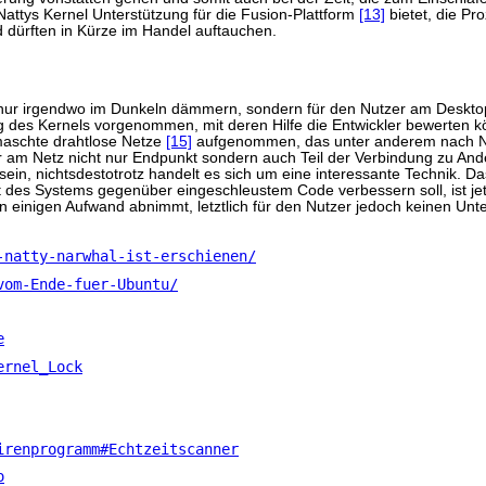
ttys Kernel Unterstützung für die Fusion-Plattform
[13]
bietet, die Pr
 dürften in Kürze im Handel auftauchen.
ht nur irgendwo im Dunkeln dämmern, sondern für den Nutzer am Desktop
s Kernels vorgenommen, mit deren Hilfe die Entwickler bewerten kö
maschte drahtlose Netze
[15]
aufgenommen, das unter anderem nach N
r am Netz nicht nur Endpunkt sondern auch Teil der Verbindung zu And
 sein, nichtsdestotrotz handelt es sich um eine interessante Technik.
des Systems gegenüber eingeschleustem Code verbessern soll, ist jetz
n einigen Aufwand abnimmt, letztlich für den Nutzer jedoch keinen Unt
-natty-narwhal-ist-erschienen/
vom-Ende-fuer-Ubuntu/
e
ernel_Lock
irenprogramm#Echtzeitscanner
o