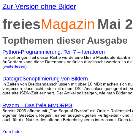
Zur Version ohne Bilder
freies
Magazin
Mai 
Topthemen dieser Ausgabe
Python-Programmierung: Teil 7 – Iteratoren
Im vorherigen Teil dieser Reihe wurde eine kleine Musikdatenbank im
Außerdem kann diese Datenbank natürlich durchsucht werden. In dies
(
weiterlesen
)
Dateigrößenoptimierung von Bildern
In Zeiten von Breitbandanschlüssen mit über 16 MBit machen sich nur
vergessen, dass nicht jeder mit einem DSL-Anschluss gesegnet ist. Vor
gute alte ISDN-Zeit erinnert. Der Artikel soll zeigen, wie man Bilder 
Ryzom – Das freie MMORPG
Bereits 2005 öffnete mit „The Saga of Ryzom“ ein Online-Rollenspiel 
eigenen Gesetzen, Regeln, einem ausgeklügelten Fertigkeiten- und i
auch für die Nutzer des offenen Betriebssystems interessant. Doch tau
Zum Index