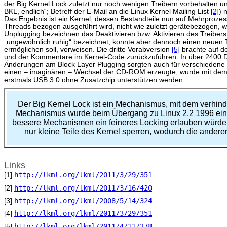
der Big Kernel Lock zuletzt nur noch wenigen Treibern vorbehalten un
BKL, endlich“; Betreff der E-Mail an die Linux Kernel Mailing List
[2]
) 
Das Ergebnis ist ein Kernel, dessen Bestandteile nun auf Mehrprozess
Threads bezogen ausgeführt wird, nicht wie zuletzt gerätebezogen, 
Unplugging bezeichnen das Deaktivieren bzw. Aktivieren des Treiber
„ungewöhnlich ruhig“ bezeichnet, konnte aber dennoch einen neue
ermöglichen soll, vorweisen. Die dritte Vorabversion
[5]
brachte auf de
und der Kommentare im Kernel-Code zurückzuführen. In über 2400 Da
Änderungen am Block Layer Plugging sorgten auch für verschiedene 
einen – imaginären – Wechsel der CD-ROM erzeugte, wurde mit dem
erstmals USB 3.0 ohne Zusatzchip unterstützen werden.
Der Big Kernel Lock ist ein Mechanismus, mit dem verhind
Mechanismus wurde beim Übergang zu Linux 2.2 1996 einge
bessere Mechanismen ein feineres Locking erlauben würden,
nur kleine Teile des Kernel sperren, wodurch die andere
Links
http://lkml.org/lkml/2011/3/29/351
[1]
http://lkml.org/lkml/2011/3/16/420
[2]
http://lkml.org/lkml/2008/5/14/324
[3]
http://lkml.org/lkml/2011/3/29/351
[4]
http://lkml.org/lkml/2011/4/11/378
[5]