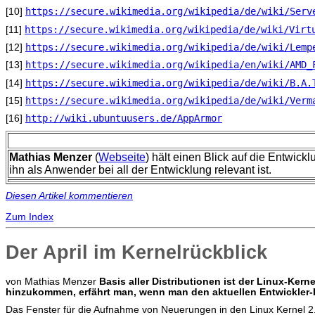
https://secure.wikimedia.org/wikipedia/de/wiki/Serv
[10]
https://secure.wikimedia.org/wikipedia/de/wiki/Virt
[11]
https://secure.wikimedia.org/wikipedia/de/wiki/Lemp
[12]
https://secure.wikimedia.org/wikipedia/en/wiki/AMD_
[13]
https://secure.wikimedia.org/wikipedia/de/wiki/B.A.
[14]
https://secure.wikimedia.org/wikipedia/de/wiki/Verm
[15]
http://wiki.ubuntuusers.de/AppArmor
[16]
Mathias Menzer
(
Webseite
) hält einen Blick auf die Entwick
ihn als Anwender bei all der Entwicklung relevant ist.
Diesen Artikel kommentieren
Zum Index
Der April im Kernelrückblick
von Mathias Menzer
B
asis aller Distributionen ist der Linux-Ke
hinzukommen, erfährt man, wenn man den aktuellen Entwickler-K
Das Fenster für die Aufnahme von Neuerungen in den Linux Kernel 2