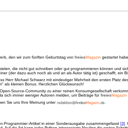
werb, den wir zum fünften Geburtstag von
freies
Magazin
gestartet hab
eten, die nicht gut schreiben oder gut programmieren können und sic
r (der dazu auch noch ab und an als Autor tätig ist) geschafft, ein B
ass Herr Michael Schwarz mit eindeutiger Mehrheit den ersten Platz de
“ als kleinen Bonus. Herzlichen Glückwunsch!
 und Open-Source-Community zu einer reinen Konsumgesellschaft verkom
, da sich immer weniger Autoren melden, um Beiträge für
freies
Magazin
iben Sie uns Ihre Meinung unter
.
thon-Programmier-Artikel in einer Sonderausgabe zusammengefasst
[3]
.
 Auf die Art kann jeder Python-interessierte Neuling die ersten Schri