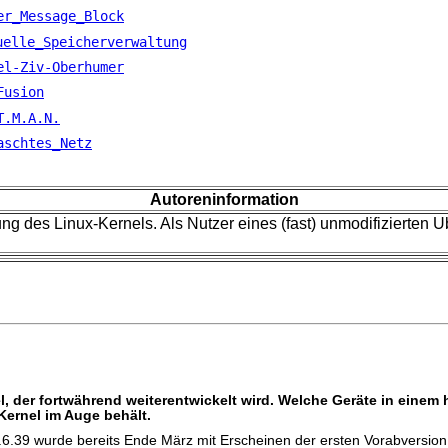
er_Message_Block
uelle_Speicherverwaltung
el-Ziv-Oberhumer
Fusion
T.M.A.N.
aschtes_Netz
Autoreninformation
lung des Linux-Kernels. Als Nutzer eines (fast) unmodifizierten 
rnel, der fortwährend weiterentwickelt wird. Welche Geräte in ein
ernel im Auge behält.
.6.39 wurde bereits Ende März mit Erscheinen der ersten Vorabversio