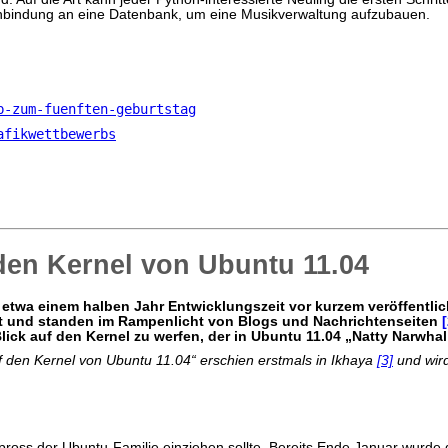
 Anbindung an eine Datenbank, um eine Musikverwaltung aufzubauen.
b-zum-fuenften-geburtstag
afikwettbewerbs
 den Kernel von Ubuntu 11.04
etwa einem halben Jahr Entwicklungszeit vor kurzem veröffentli
t und standen im Rampenlicht von Blogs und Nachrichtenseiten
[
Blick auf den Kernel zu werfen, der in Ubuntu 11.04 „Natty Narwhal
auf den Kernel von Ubuntu 11.04“ erschien erstmals in Ikhaya
[3]
und wir
pross der Ubuntu-Familie einziehen sollte. Bereits Ende Januar wurde d