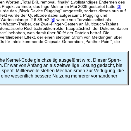
n Worten „Total BKL removal, finally“ („vollständiges Entfernen des
s Projekt zu Ende, das Ingo Molnar im Mai 2008 gestartet hatte
[3]
.
wurde das „Block Device Plugging“ umgestellt, sodass dieses nun auf
ffekt wurde der Quellcode dabei aufgeräumt. Plugging und
n Warteschlange. 2.6.39-rc2
[4]
wurde von Torvalds selbst als
Wacom-Treiber, der Zwei-Finger-Gesten an Multitouch-Tablets
utomatisierte Rechtschreibkorrektur hauptsächlich der Dokumentation
nce“ behoben, was damit über 90 % der Dateien betraf. Die
verbliebener Effekt, der einen stetigen Strom von Meldungen über
Ds für Intels kommende Chipsatz-Generation „Panther Point“, die
e Kernel-Code gleichzeitig ausgeführt wird. Dieser Sperr-
Er war von Anfang an als zeitweilige Lösung gedacht, bis
sperrt. Mittlerweile stehen Mechanismen zur Verfügung, die
und eine wesentlich bessere Nutzung mehrerer vorhandener