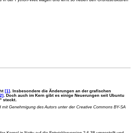
cht
[1]
. Insbesondere die Änderungen an der grafischen
2]
. Doch auch im Kern gibt es einige Neuerungen seit Ubuntu
“ steckt.
d mit Genehmigung des Autors unter der Creative Commons BY-SA
er Kernel in Natty auf die Entwicklerversion 2.6.38 umgestellt und