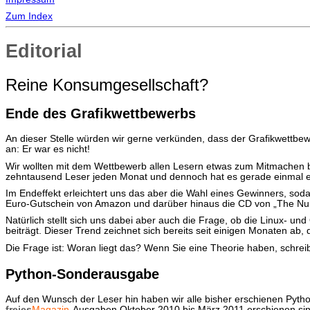
Zum Index
Editorial
Reine Konsumgesellschaft?
Ende des Grafikwettbewerbs
An dieser Stelle würden wir gerne verkünden, dass der Grafikwettbe
an: Er war es nicht!
Wir wollten mit dem Wettbewerb allen Lesern etwas zum Mitmachen bi
zehntausend Leser jeden Monat und dennoch hat es gerade einmal eine
Im Endeffekt erleichtert uns das aber die Wahl eines Gewinners, sod
Euro-Gutschein von Amazon und darüber hinaus die CD von „The Nuri
Natürlich stellt sich uns dabei aber auch die Frage, ob die Linux-
beiträgt. Dieser Trend zeichnet sich bereits seit einigen Monaten ab
Die Frage ist: Woran liegt das? Wenn Sie eine Theorie haben, schre
Python-Sonderausgabe
Auf den Wunsch der Leser hin haben wir alle bisher erschienen Py
freies
Magazin
-Ausgaben Oktober 2010 bis März 2011 erschienen sind.