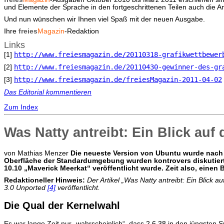
und Elemente der Sprache in den fortgeschrittenen Teilen auch die
Und nun wünschen wir Ihnen viel Spaß mit der neuen Ausgabe.
Ihre
freies
Magazin
-Redaktion
Links
http://www.freiesmagazin.de/20110318-grafikwettbewer
[1]
http://www.freiesmagazin.de/20110430-gewinner-des-gr
[2]
http://www.freiesmagazin.de/freiesMagazin-2011-04-02
[3]
Das Editorial kommentieren
Zum Index
Was Natty antreibt: Ein Blick auf
von Mathias Menzer
D
ie neueste Version von Ubuntu wurde nach 
Oberfläche der Standardumgebung wurden kontrovers diskutier
10.10 „Maverick Meerkat“ veröffentlicht wurde. Zeit also, einen 
Redaktioneller Hinweis:
Der Artikel „Was Natty antreibt: Ein Blick 
3.0 Unported
[4]
veröffentlicht.
Die Qual der Kernelwahl
Es war lange Zeit nur „wahrscheinlich“, dass 2.6.38 in den jüngsten S