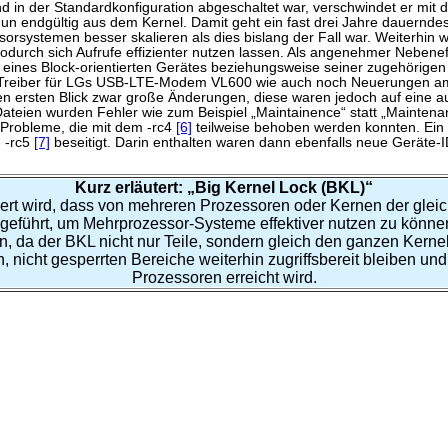
d in der Standardkonfiguration abgeschaltet war, verschwindet er mit de
nun endgültig aus dem Kernel. Damit geht ein fast drei Jahre dauernde
orsystemen besser skalieren als dies bislang der Fall war. Weiterhin 
wodurch sich Aufrufe effizienter nutzen lassen. Als angenehmer Nebene
s eines Block-orientierten Gerätes beziehungsweise seiner zugehörige
n Treiber für LGs USB-LTE-Modem VL600 wie auch noch Neuerungen am 
n ersten Blick zwar große Änderungen, diese waren jedoch auf eine a
teien wurden Fehler wie zum Beispiel „Maintainence“ statt „Maintena
Probleme, die mit dem -rc4
[6]
teilweise behoben werden konnten. Ein 
 -rc5
[7]
beseitigt. Darin enthalten waren dann ebenfalls neue Geräte-I
Kurz erläutert: „Big Kernel Lock (BKL)“
ert wird, dass von mehreren Prozessoren oder Kernen der gleich
führt, um Mehrprozessor-Systeme effektiver nutzen zu können. 
 da der BKL nicht nur Teile, sondern gleich den ganzen Kernel 
n, nicht gesperrten Bereiche weiterhin zugriffsbereit bleiben 
Prozessoren erreicht wird.