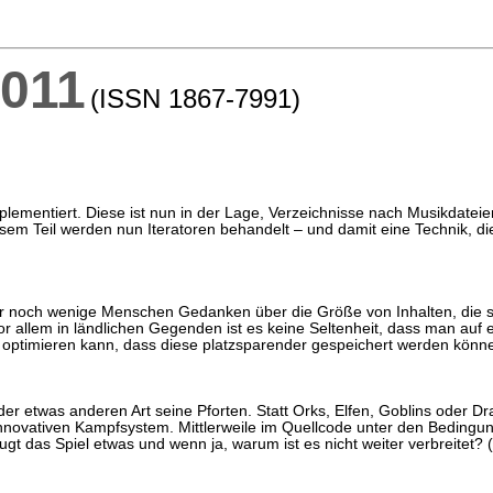
2011
(ISSN 1867-7991)
plementiert. Diese ist nun in der Lage, Verzeichnisse nach Musikdatei
em Teil werden nun Iteratoren behandelt – und damit eine Technik, d
 noch wenige Menschen Gedanken über die Größe von Inhalten, die sie i
 allem in ländlichen Gegenden ist es keine Seltenheit, dass man auf ei
so optimieren kann, dass diese platzsparender gespeichert werden können
der etwas anderen Art seine Pforten. Statt Orks, Elfen, Goblins oder D
nnovativen Kampfsystem. Mittlerweile im Quellcode unter den Bedingun
gt das Spiel etwas und wenn ja, warum ist es nicht weiter verbreitet? (