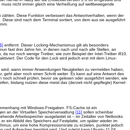
nweg muss nicht immer gleich eine Verheißung auf weltbewegende
 zählen. Diese Funktion verbessert das Antwortverhalten, wenn der
 Diese sind nach dem Terminal sortiert, von dem aus sie ausgeführt
ramm.
[5]
entfernt. Dieser Locking-Mechanismus gilt als besonders
un fast drei Jahre hin, in denen nach und nach alle Stellen, an
 da nur noch wenige Treiber, wie zum Beispiel der Intel-Treiber i810,
tiviert. Der Code für den Lock wird jedoch erst mit dem Linux-
 wird, wann immer Anwendungen Neuigkeiten zu vermelden haben,
r, geht aber noch einen Schritt weiter: Es kann auf eine Antwort des
 noch schnell prüfen, bevor sie gelesen oder ausgeführt werden, wie
fen, bislang nutzen diese meist das (derzeit nicht gepflegte) Kernel-
mmenhang mit Windows-Freigaben. FS-Cache ist ein
en an der Virtuellen Speicherverwaltung
[11]
sollen scheinbar
ende Arbeitsspeicher ausgelastet ist – im Zeitalter von Netbooks
t er ein Abbild des Speichers auf Festplatte, um später wieder im
orithmus, um eine hohe Kompressionsrate zu erzielen, punktet jedoch
en und Aufwachen benötigt wird. Und zuletzt kann Ubuntu 11.04