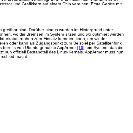
ozessor und Grafikkern auf einem Chip vereinen. Erste Geräte mit
 greifbar sind. Darüber hinaus wurden im Hintergrund unter
nnen, wo die Bremsen im System sitzen und wo optimiert werden
aturkatastrophen zum Einsatz kommen kann, um wieder
eren oder kann als Zugangspunkt zum Beispiel per Satellitenfunk
 Das bereits von Ubuntu genutzte AppArmor
[16]
, ein System, das die
t nun offiziell Bestandteil des Linux-Kernels. AppArmor muss nun
erschied macht.