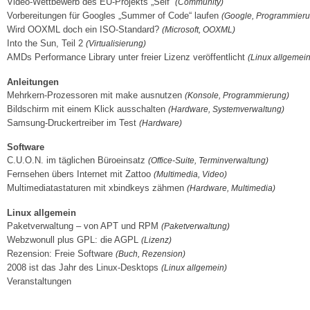
Video-Wettbewerb des EU-Projekts „Self“
(Community)
Vorbereitungen für Googles „Summer of Code“ laufen
(Google, Programmier
Wird OOXML doch ein ISO-Standard?
(Microsoft, OOXML)
Into the Sun, Teil 2
(Virtualisierung)
AMDs Performance Library unter freier Lizenz veröffentlicht
(Linux allgemein
Anleitungen
Mehrkern-Prozessoren mit make ausnutzen
(Konsole, Programmierung)
Bildschirm mit einem Klick ausschalten
(Hardware, Systemverwaltung)
Samsung-Druckertreiber im Test
(Hardware)
Software
C.U.O.N. im täglichen Büroeinsatz
(Office-Suite, Terminverwaltung)
Fernsehen übers Internet mit Zattoo
(Multimedia, Video)
Multimediatastaturen mit xbindkeys zähmen
(Hardware, Multimedia)
Linux allgemein
Paketverwaltung – von APT und RPM
(Paketverwaltung)
Webzwonull plus GPL: die AGPL
(Lizenz)
Rezension: Freie Software
(Buch, Rezension)
2008 ist das Jahr des Linux-Desktops
(Linux allgemein)
Veranstaltungen