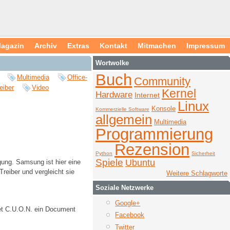
agazin
Archiv
Extras
Kontakt
Mitmachen
Impressum
Wortwolke
Buch
Multimedia
Office-
Community
eiber
Video
Kernel
Hardware
Internet
Linux
Konsole
Kommerzielle Software
allgemein
Multimedia
Programmierung
Rezension
Python
Sicherheit
Spiele
Ubuntu
ügung. Samsung ist hier eine
Treiber und vergleicht sie
Weitere Schlagworte
Soziale Netzwerke
Google+
et C.U.O.N. ein Document
Facebook
Twitter