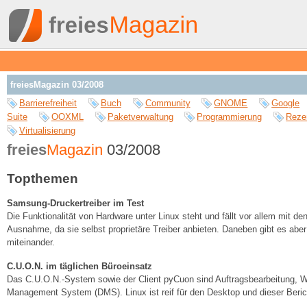
freiesMagazin 03/2008
Barrierefreiheit
Buch
Community
GNOME
Google
Suite
OOXML
Paketverwaltung
Programmierung
Reze
Virtualisierung
freies
Magazin
03/2008
Topthemen
Samsung-Druckertreiber im Test
Die Funktionalität von Hardware unter Linux steht und fällt vor allem mit de
Ausnahme, da sie selbst proprietäre Treiber anbieten. Daneben gibt es aber au
miteinander.
C.U.O.N. im täglichen Büroeinsatz
Das C.U.O.N.-System sowie der Client pyCuon sind Auftragsbearbeitung, W
Management System (DMS). Linux ist reif für den Desktop und dieser Berich