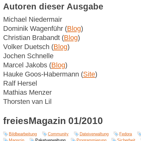
Autoren dieser Ausgabe
Michael Niedermair
Dominik Wagenführ (
Blog
)
Christian Brabandt (
Blog
)
Volker Duetsch (
Blog
)
Jochen Schnelle
Marcel Jakobs (
Blog
)
Hauke Goos-Habermann (
Site
)
Ralf Hersel
Mathias Menzer
Thorsten van Lil
freiesMagazin 01/2010
Bildbearbeitung
Community
Dateiverwaltung
Fedora
Magazin
Paketverwaltung
Programmierung
Sicherheit