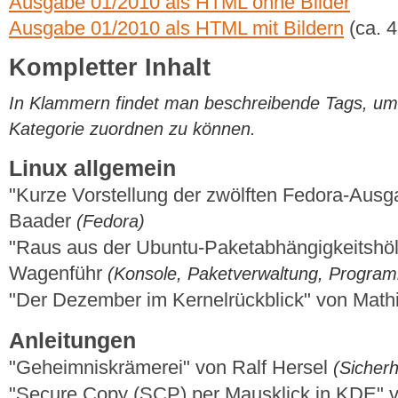
Ausgabe 01/2010 als HTML ohne Bilder
Ausgabe 01/2010 als HTML mit Bildern
(ca. 
Kompletter Inhalt
In Klammern findet man beschreibende Tags, um di
Kategorie zuordnen zu können.
Linux allgemein
"Kurze Vorstellung der zwölften Fedora-Aus
Baader
(Fedora)
"Raus aus der Ubuntu-Paketabhängigkeitshöl
Wagenführ
(Konsole, Paketverwaltung, Progra
"Der Dezember im Kernelrückblick" von Mat
Anleitungen
"Geheimniskrämerei" von Ralf Hersel
(Sicherh
"Secure Copy (SCP) per Mausklick in KDE" 