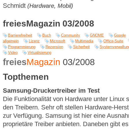
Schmidt
(Hardware, Mobil)
freiesMagazin 03/2008
Barrierefreiheit
Buch
Community
GNOME
Google
allgemein
Lizenz
Microsoft
Multimedia
Office-Suite
Programmierung
Rezension
Sicherheit
Systemverwaltun
Video
Virtualisierung
freies
Magazin
03/2008
Topthemen
Samsung-Druckertreiber im Test
Die Funktionalität von Hardware unter Linux st
den Treibern. Sehr oft stellen Hardware-Hers
zur Verfügung. Samsung ist hier eine Ausnah
proprietäre Treiber anbieten. Daneben gibt e