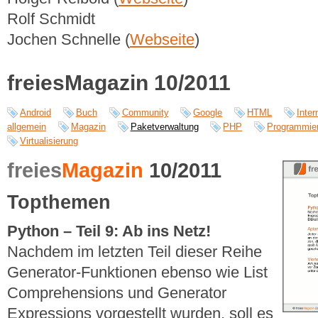
Rolf Schmidt
Jochen Schnelle (
Webseite
)
freiesMagazin 10/2011
Android
Buch
Community
Google
HTML
Inter
allgemein
Magazin
Paketverwaltung
PHP
Programmie
Virtualisierung
freies
Magazin
10/2011
Topthemen
Python – Teil 9: Ab ins Netz!
Nachdem im letzten Teil dieser Reihe
Generator-Funktionen ebenso wie List
Comprehensions und Generator
Expressions vorgestellt wurden, soll es