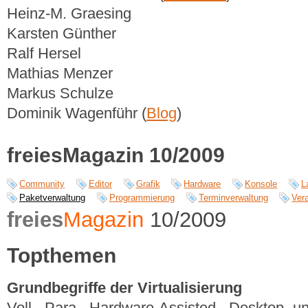
Heinz-M. Graesing
Karsten Günther
Ralf Hersel
Mathias Menzer
Markus Schulze
Dominik Wagenführ (
Blog
)
freiesMagazin 10/2009
Community
Editor
Grafik
Hardware
Konsole
L
Paketverwaltung
Programmierung
Terminverwaltung
Ver
freies
Magazin
10/2009
Topthemen
Grundbegriffe der Virtualisierung
Voll-, Para-, Hardware-Assisted-, Desktop- u