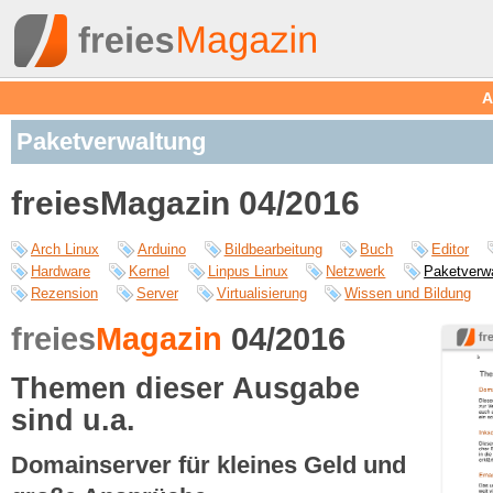
A
Paketverwaltung
freiesMagazin 04/2016
Arch Linux
Arduino
Bildbearbeitung
Buch
Editor
Hardware
Kernel
Linpus Linux
Netzwerk
Paketverw
Rezension
Server
Virtualisierung
Wissen und Bildung
freies
Magazin
04/2016
Themen dieser Ausgabe
sind u.a.
Domainserver für kleines Geld und