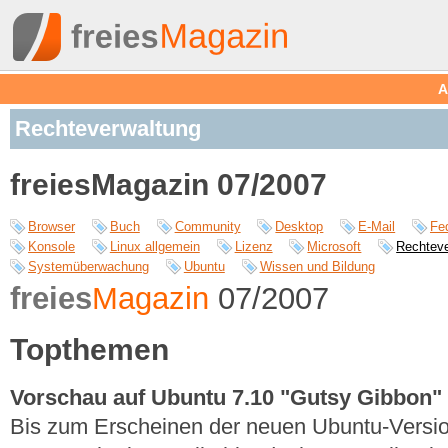
A
Rechteverwaltung
freiesMagazin 07/2007
Browser
Buch
Community
Desktop
E-Mail
Fe
Konsole
Linux allgemein
Lizenz
Microsoft
Rechteve
Systemüberwachung
Ubuntu
Wissen und Bildung
freies
Magazin
07/2007
Topthemen
Vorschau auf Ubuntu 7.10 "Gutsy Gibbon"
Bis zum Erscheinen der neuen Ubuntu-Version