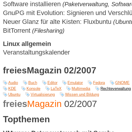
Software installieren
(Paketverwaltung, Software
GnuPG mit Evolution: Signieren und Verschl
Neuer Glanz für alte Kisten: Fluxbuntu
(Ubunt
BitTorrent
(Filesharing)
Linux allgemein
Veranstaltungskalender
freiesMagazin 02/2007
Audio
Buch
Editor
Emulator
Fedora
GNOME
KDE
Konsole
LaTeX
Multimedia
Rechteverwaltung
Ubuntu
Virtualisierung
Wissen und Bildung
freies
Magazin
02/2007
Topthemen