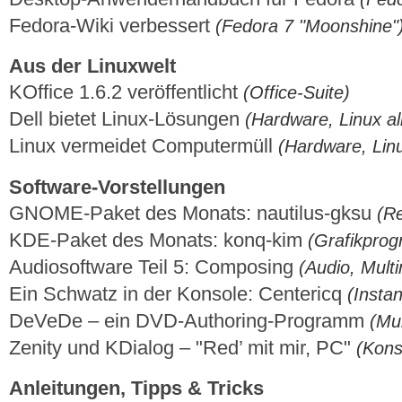
Fedora-Wiki verbessert
(Fedora 7 "Moonshine"
Aus der Linuxwelt
KOfﬁce 1.6.2 veröffentlicht
(Office-Suite)
Dell bietet Linux-Lösungen
(Hardware, Linux a
Linux vermeidet Computermüll
(Hardware, Lin
Software-Vorstellungen
GNOME-Paket des Monats: nautilus-gksu
(R
KDE-Paket des Monats: konq-kim
(Grafikpro
Audiosoftware Teil 5: Composing
(Audio, Mult
Ein Schwatz in der Konsole: Centericq
(Insta
DeVeDe – ein DVD-Authoring-Programm
(Mu
Zenity und KDialog – "Red’ mit mir, PC"
(Kons
Anleitungen, Tipps & Tricks