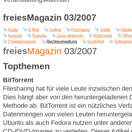
freiesMagazin 03/2007
Audio
E-Mail
Fedora
Filesharing
Grafik
Hardw
Konsole
Kubuntu
Linux allgemein
Multimedia
Offic
Programmierung
Rechteverwaltung
Sicherheit
Softwarein
freies
Magazin
03/2007
Topthemen
BitTorrent
Filesharing hat für viele Leute inzwischen d
Dies hängt aber von den heruntergeladenen D
Methode ab. BitTorrent ist ein nützliches Ver
Datenmengen von vielen Leuten heruntergel
Ubuntu als auch Fedora nutzen unter anderem
CD-/DVD-Images zu verteilen. Dieser Artikel e