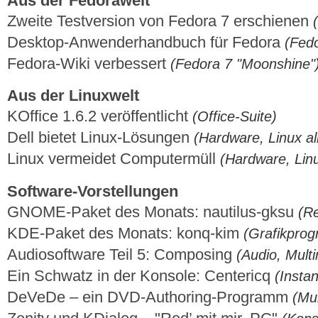
Aus der Fedorawelt
Zweite Testversion von Fedora 7 erschienen
Desktop-Anwenderhandbuch für Fedora
(Fed
Fedora-Wiki verbessert
(Fedora 7 "Moonshine"
Aus der Linuxwelt
KOfﬁce 1.6.2 veröffentlicht
(Office-Suite)
Dell bietet Linux-Lösungen
(Hardware, Linux a
Linux vermeidet Computermüll
(Hardware, Lin
Software-Vorstellungen
GNOME-Paket des Monats: nautilus-gksu
(R
KDE-Paket des Monats: konq-kim
(Grafikpro
Audiosoftware Teil 5: Composing
(Audio, Mult
Ein Schwatz in der Konsole: Centericq
(Insta
DeVeDe – ein DVD-Authoring-Programm
(Mu