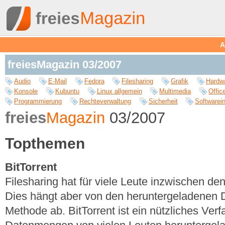
A
freiesMagazin 03/2007
Audio
E-Mail
Fedora
Filesharing
Grafik
Hardw
Konsole
Kubuntu
Linux allgemein
Multimedia
Offic
Programmierung
Rechteverwaltung
Sicherheit
Softwarein
freies
Magazin
03/2007
Topthemen
BitTorrent
Filesharing hat für viele Leute inzwischen d
Dies hängt aber von den heruntergeladenen D
Methode ab. BitTorrent ist ein nützliches Ver