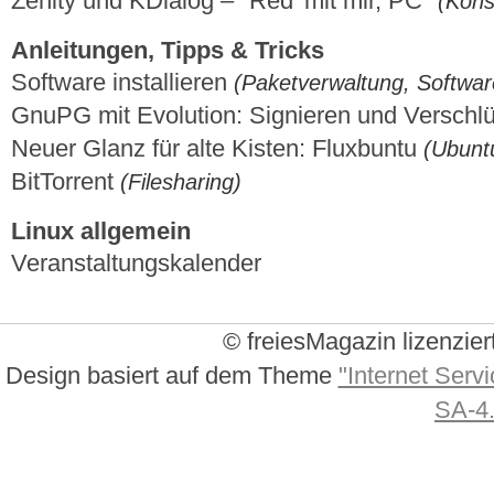
Zenity und KDialog – "Red’ mit mir, PC"
(Kons
Anleitungen, Tipps & Tricks
Software installieren
(Paketverwaltung, Software
GnuPG mit Evolution: Signieren und Verschl
Neuer Glanz für alte Kisten: Fluxbuntu
(Ubunt
BitTorrent
(Filesharing)
Linux allgemein
Veranstaltungskalender
© freiesMagazin lizenzier
Design basiert auf dem Theme
"Internet Servi
SA-4.