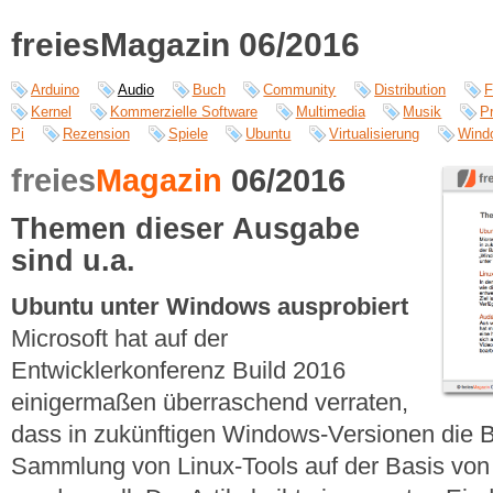
freiesMagazin 06/2016
Arduino
Audio
Buch
Community
Distribution
F
Kernel
Kommerzielle Software
Multimedia
Musik
P
Pi
Rezension
Spiele
Ubuntu
Virtualisierung
Wind
freies
Magazin
06/2016
Themen dieser Ausgabe
sind u.a.
Ubuntu unter Windows ausprobiert
Microsoft hat auf der
Entwicklerkonferenz Build 2016
einigermaßen überraschend verraten,
dass in zukünftigen Windows-Versionen die 
Sammlung von Linux-Tools auf der Basis von 