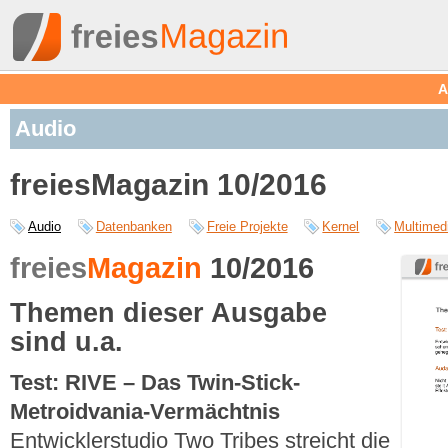
A
Audio
freiesMagazin 10/2016
Audio
Datenbanken
Freie Projekte
Kernel
Multimed
freies
Magazin
10/2016
Themen dieser Ausgabe
sind u.a.
Test: RIVE – Das Twin-Stick-
Metroidvania-Vermächtnis
Entwicklerstudio Two Tribes streicht die