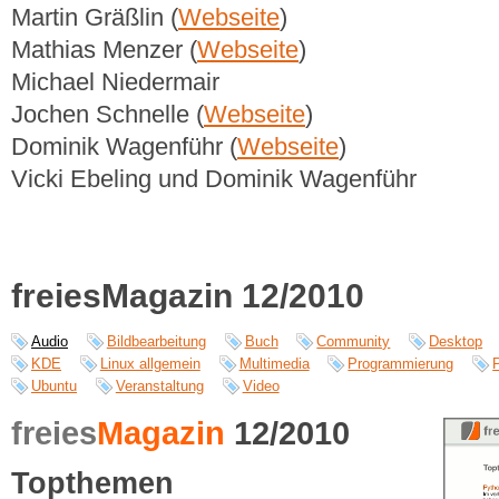
Martin Gräßlin (
Webseite
)
Mathias Menzer (
Webseite
)
Michael Niedermair
Jochen Schnelle (
Webseite
)
Dominik Wagenführ (
Webseite
)
Vicki Ebeling und Dominik Wagenführ
freiesMagazin 12/2010
Audio
Bildbearbeitung
Buch
Community
Desktop
KDE
Linux allgemein
Multimedia
Programmierung
Ubuntu
Veranstaltung
Video
freies
Magazin
12/2010
Topthemen