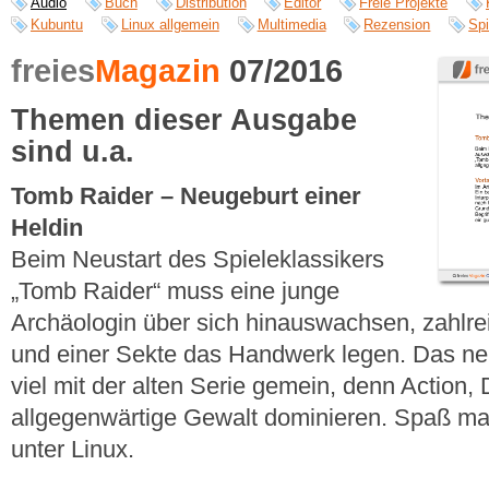
Audio
Buch
Distribution
Editor
Freie Projekte
Kubuntu
Linux allgemein
Multimedia
Rezension
Spi
freies
Magazin
07/2016
Themen dieser Ausgabe
sind u.a.
Tomb Raider – Neugeburt einer
Heldin
Beim Neustart des Spieleklassikers
„Tomb Raider“ muss eine junge
Archäologin über sich hinauswachsen, zahlr
und einer Sekte das Handwerk legen. Das neu
viel mit der alten Serie gemein, denn Action,
allgegenwärtige Gewalt dominieren. Spaß mac
unter Linux.