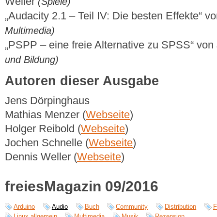
Weller
(Spiele)
„Audacity 2.1 – Teil IV: Die besten Effekte“ 
Multimedia)
„PSPP – eine freie Alternative zu SPSS“ vo
und Bildung)
Autoren dieser Ausgabe
Jens Dörpinghaus
Mathias Menzer (
Webseite
)
Holger Reibold (
Webseite
)
Jochen Schnelle (
Webseite
)
Dennis Weller (
Webseite
)
freiesMagazin 09/2016
Arduino
Audio
Buch
Community
Distribution
F
Linux allgemein
Multimedia
Musik
Rezension