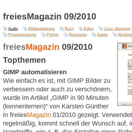
freiesMagazin 09/2010
Audio
Bildbearbeitung
Buch
Editor
Linux allgemein
Programmierung
Python
Rezension
Spiele
Window
freies
Magazin
09/2010
Topthemen
GIMP automatisieren
Wie einfach es ist, mit GIMP Bilder zu
verbessern oder auch zu verschönern,
wurde im Artikel „GIMP in 90 Minuten
(kennenlernen)“ von Karsten Günther
in
freies
Magazin
01/2010 gezeigt. Verwende
regelmäßig, kommt schnell der Wunsch auf,
Handgriffe, wie z. B. das Erstellen eines Ra