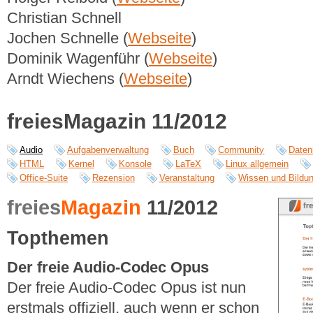
Christian Schnell
Jochen Schnelle (
Webseite
)
Dominik Wagenführ (
Webseite
)
Arndt Wiechens (
Webseite
)
freiesMagazin 11/2012
Audio
Aufgabenverwaltung
Buch
Community
Daten
HTML
Kernel
Konsole
LaTeX
Linux allgemein
Office-Suite
Rezension
Veranstaltung
Wissen und Bildu
freies
Magazin
11/2012
Topthemen
Der freie Audio-Codec Opus
Der freie Audio-Codec Opus ist nun
erstmals offiziell, auch wenn er schon