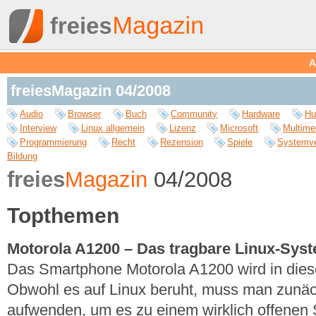
A
freiesMagazin 04/2008
Audio
Browser
Buch
Community
Hardware
Hu
Interview
Linux allgemein
Lizenz
Microsoft
Multime
Programmierung
Recht
Rezension
Spiele
Systemve
Bildung
freies
Magazin
04/2008
Topthemen
Motorola A1200 – Das tragbare Linux-Syste
Das Smartphone Motorola A1200 wird in diesem
Obwohl es auf Linux beruht, muss man zunäch
aufwenden, um es zu einem wirklich offenen