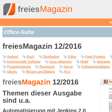
A
Office-Suite
freiesMagazin 12/2016
Android
Buch
Distribution
Editor
Freie Projekte
Kommerzielle Software
Linux allgemein
Mobil
Netzwerk
Programmierung
Rezension
Server
Softwareinstallation
Ubuntu
Wissen und Bildung
Xfce
freies
Magazin
12/2016
Themen dieser Ausgabe
sind u.a.
Automatisierung mit Jenkins 2.0