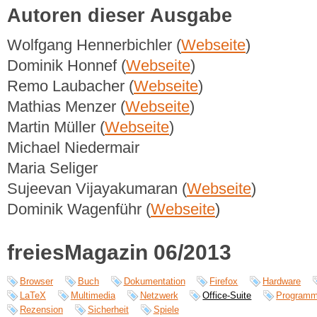
Autoren dieser Ausgabe
Wolfgang Hennerbichler (
Webseite
)
Dominik Honnef (
Webseite
)
Remo Laubacher (
Webseite
)
Mathias Menzer (
Webseite
)
Martin Müller (
Webseite
)
Michael Niedermair
Maria Seliger
Sujeevan Vijayakumaran (
Webseite
)
Dominik Wagenführ (
Webseite
)
freiesMagazin 06/2013
Browser
Buch
Dokumentation
Firefox
Hardware
LaTeX
Multimedia
Netzwerk
Office-Suite
Programm
Rezension
Sicherheit
Spiele