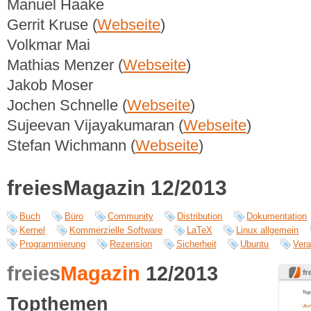
Manuel Haake
Gerrit Kruse (
Webseite
)
Volkmar Mai
Mathias Menzer (
Webseite
)
Jakob Moser
Jochen Schnelle (
Webseite
)
Sujeevan Vijayakumaran (
Webseite
)
Stefan Wichmann (
Webseite
)
freiesMagazin 12/2013
Buch
Büro
Community
Distribution
Dokumentation
Kernel
Kommerzielle Software
LaTeX
Linux allgemein
Programmierung
Rezension
Sicherheit
Ubuntu
Vera
freies
Magazin
12/2013
Topthemen