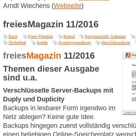
Arndt Wiechens (
Webseite
)
freiesMagazin 11/2016
Buch
Freie Projekte
Kernel
Kommerzielle Software
Sicherheit
Spiele
Systemverwaltung
Verschlüsselung
freies
Magazin
11/2016
Themen dieser Ausgabe
sind u.a.
Verschlüsselte Server-Backups mit
Duply und Duplicity
Backups in lesbarer Form irgendwo im
Netz ablegen? Keine gute Idee.
Backups hingegen zuerst vollständig verschl
einen beliebigen Online-Speicherplatz wegsc