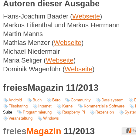
Autoren dieser Ausgabe
Hans-Joachim Baader (
Webseite
)
Markus Lilienthal und Markus Herrmann
Martin Manns
Mathias Menzer (
Webseite
)
Michael Niedermair
Maria Seliger (
Webseite
)
Dominik Wagenführ (
Webseite
)
freiesMagazin 11/2013
Android
Buch
Büro
Community
Dateisystem
Filesharing
Internet
Kernel
Kommerzielle Software
Suite
Programmierung
Raspberry Pi
Rezension
Syste
Veranstaltung
Windows
freies
Magazin
11/2013