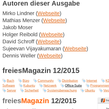
Autoren dieser Ausgabe
Mirko Lindner (
Webseite
)
Mathias Menzer (
Webseite
)
Jakob Moser
Holger Reibold (
Webseite
)
David Schroff (
Webseite
)
Sujeevan Vijayakumaran (
Webseite
)
Dennis Weller (
Webseite
)
freiesMagazin 12/2015
Buch
Büro
Community
Distribution
Internet
K
Software
Kubuntu
Netzwerk
Office-Suite
Programmier
Server
Sicherheit
Systemüberwachung
Ubuntu
Ver
freies
Magazin
12/2015