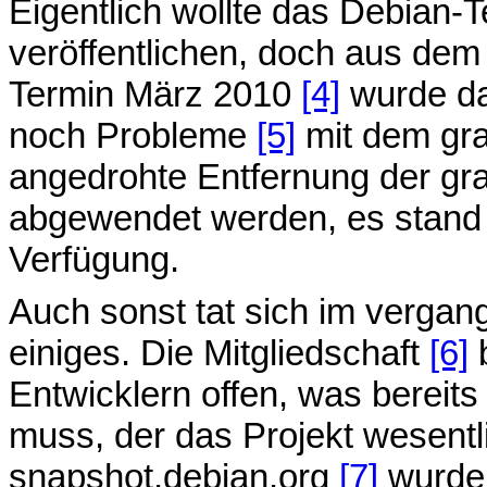
Eigentlich wollte das Debian-
veröffentlichen, doch aus dem
Termin März 2010
[4]
wurde da
noch Probleme
[5]
mit dem graf
angedrohte Entfernung der gra
abgewendet werden, es stand 
Verfügung.
Auch sonst tat sich im vergan
einiges. Die Mitgliedschaft
[6]
b
Entwicklern offen, was bereits 
muss, der das Projekt wesentli
snapshot.debian.org
[7]
wurde 