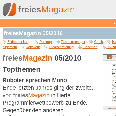
A
freiesMagazin 05/2010
Bildbearbeitung
Desktop
Fenstermanager
Grafik
Ha
allgemein
Netzwerk
Programmierung
Sicherheit
Ubunt
freies
Magazin
05/2010
Topthemen
Roboter sprechen Mono
Ende letzten Jahres ging der zweite,
von
freies
Magazin
initiierte
Programmierwettbewerb zu Ende.
Gegenüber den anderen