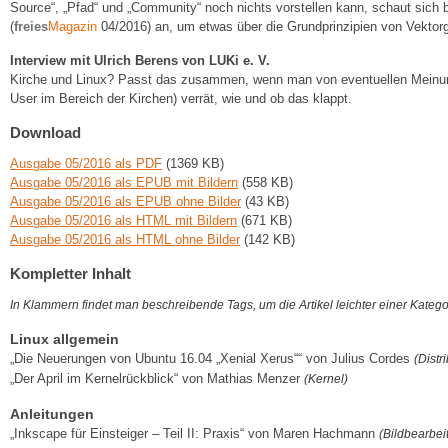
Source“, „Pfad“ und „Community“ noch nichts vorstellen kann, schaut sich
(
freies
Magazin
04/2016) an, um etwas über die Grundprinzipien von Vektorgr
Interview mit Ulrich Berens von LUKi e. V.
Kirche und Linux? Passt das zusammen, wenn man von eventuellen Meinungs
User im Bereich der Kirchen) verrät, wie und ob das klappt.
Download
Ausgabe 05/2016 als PDF
(1369 KB)
Ausgabe 05/2016 als EPUB mit Bildern
(558 KB)
Ausgabe 05/2016 als EPUB ohne Bilder
(43 KB)
Ausgabe 05/2016 als HTML mit Bildern
(671 KB)
Ausgabe 05/2016 als HTML ohne Bilder
(142 KB)
Kompletter Inhalt
In Klammern findet man beschreibende Tags, um die Artikel leichter einer Kateg
Linux allgemein
„Die Neuerungen von Ubuntu 16.04 „Xenial Xerus““ von Julius Cordes
(Distr
„Der April im Kernelrückblick“ von Mathias Menzer
(Kernel)
Anleitungen
„Inkscape für Einsteiger – Teil II: Praxis“ von Maren Hachmann
(Bildbearbeit