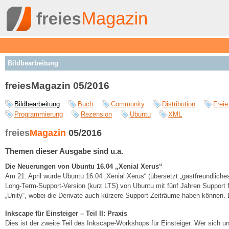
Bildbearbeitung
freiesMagazin 05/2016
Bildbearbeitung
Buch
Community
Distribution
Freie
Programmierung
Rezension
Ubuntu
XML
freies
Magazin
05/2016
Themen dieser Ausgabe sind u.a.
Die Neuerungen von Ubuntu 16.04 „Xenial Xerus“
Am 21. April wurde Ubuntu 16.04 „Xenial Xerus“ (übersetzt „gastfreundliche
Long-Term-Support-Version (kurz LTS) von Ubuntu mit fünf Jahren Support
„Unity“, wobei die Derivate auch kürzere Support-Zeiträume haben können. D
Inkscape für Einsteiger – Teil II: Praxis
Dies ist der zweite Teil des Inkscape-Workshops für Einsteiger. Wer sich un