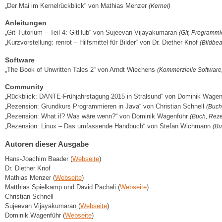
„Der Mai im Kernelrückblick“ von Mathias Menzer
(Kernel)
Anleitungen
„Git-Tutorium – Teil 4: GitHub“ von Sujeevan Vijayakumaran
(Git, Programmi
„Kurzvorstellung: renrot – Hilfsmittel für Bilder“ von Dr. Diether Knof
(Bildbea
Software
„The Book of Unwritten Tales 2“ von Arndt Wiechens
(Kommerzielle Software,
Community
„Rückblick: DANTE-Frühjahrstagung 2015 in Stralsund“ von Dominik Wage
„Rezension: Grundkurs Programmieren in Java“ von Christian Schnell
(Buch
„Rezension: What if? Was wäre wenn?“ von Dominik Wagenführ
(Buch, Rez
„Rezension: Linux – Das umfassende Handbuch“ von Stefan Wichmann
(Bu
Autoren dieser Ausgabe
Hans-Joachim Baader (
Webseite
)
Dr. Diether Knof
Mathias Menzer (
Webseite
)
Matthias Spielkamp und David Pachali (
Webseite
)
Christian Schnell
Sujeevan Vijayakumaran (
Webseite
)
Dominik Wagenführ (
Webseite
)