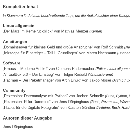
Kompletter Inhalt
In Klammern findet man beschreibende Tags, um die Artikel leichter einer Kateg
Linux allgemein
„Der März im Kernelrückblick“ von Mathias Menzer
(Kernel)
Anleitungen
„Domainserver für kleines Geld und große Ansprüche“ von Rolf Schmidt
(Ne
„Inkscape für Einsteiger – Teil I: Grundlagen“ von Maren Hachmann
(Bildbea
Software
„Emacs – Moderne Antike“ von Clemens Radermacher
(Editor, Linux allgeme
„VirtualBox 5.0 – Der Einstieg“ von Holger Reibold
(Virtualisierung)
„Pacman – Der Paketmanager von Arch Linux“ von Jakob Moser
(Arch Linu
Community
„Rezension: Datenanalyse mit Python“ von Jochen Schnelle
(Buch, Python,
„Rezension: R for Dummies“ von Jens Dörpinghaus
(Buch, Rezension, Wisse
„Hacks für die Digitale Fotografie“ von Karsten Günther
(Arduino, Buch, Hard
Autoren dieser Ausgabe
Jens Dörpinghaus