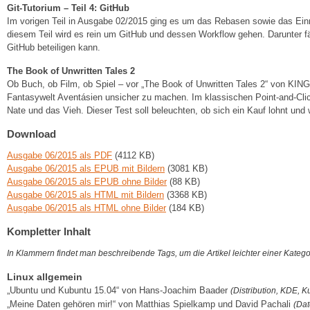
Git-Tutorium – Teil 4: GitHub
Im vorigen Teil in Ausgabe 02/2015 ging es um das Rebasen sowie das Ein
diesem Teil wird es rein um GitHub und dessen Workflow gehen. Darunter f
GitHub beteiligen kann.
The Book of Unwritten Tales 2
Ob Buch, ob Film, ob Spiel – vor „The Book of Unwritten Tales 2“ von KING 
Fantasywelt Aventásien unsicher zu machen. Im klassischen Point-and-Clic
Nate und das Vieh. Dieser Test soll beleuchten, ob sich ein Kauf lohnt und 
Download
Ausgabe 06/2015 als PDF
(4112 KB)
Ausgabe 06/2015 als EPUB mit Bildern
(3081 KB)
Ausgabe 06/2015 als EPUB ohne Bilder
(88 KB)
Ausgabe 06/2015 als HTML mit Bildern
(3368 KB)
Ausgabe 06/2015 als HTML ohne Bilder
(184 KB)
Kompletter Inhalt
In Klammern findet man beschreibende Tags, um die Artikel leichter einer Kateg
Linux allgemein
„Ubuntu und Kubuntu 15.04“ von Hans-Joachim Baader
(Distribution, KDE, 
„Meine Daten gehören mir!“ von Matthias Spielkamp und David Pachali
(Dat