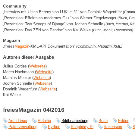
Community
„Interview mit Ulrich Berens von LUKi e. V.“ von Dominik Wagenführ
(Commun
„Rezension: Effektives modernes C++“ von Werner Ziegelwanger
(Buch, Pr
„Rezension: Two Scoops of Django“ von Jochen Schnelle
(Buch, Internet, R
„Rezension: Das ZEN von Pandoc“ von Kai Welke
(Buch, Mobil, Rezension)
Magazin
„
freies
Magazin
-XML-API Dokumentation“
(Community, Magazin, XML)
Autoren dieser Ausgabe
Julius Cordes (
Webseite
)
Maren Hachmann (
Webseite
)
Mathias Menzer (
Webseite
)
Jochen Schnelle (
Webseite
)
Dominik Wagenführ (
Webseite
)
Kai Welke
freiesMagazin 04/2016
Arch Linux
Arduino
Bildbearbeitung
Buch
Editor
Paketverwaltung
Python
Raspberry Pi
Rezension
S