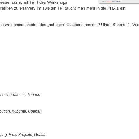
 besser zunächst Teil I des Workshops
afiken zu erfahren. Im zweiten Teil taucht man mehr in die Praxis ein.
verschiedenheiten des „richtigen“ Glaubens absieht? Ulrich Berens, 1. Vors
orie zuordnen zu können.
ibution, Kubuntu, Ubuntu)
ung, Freie Projekte, Grafik)