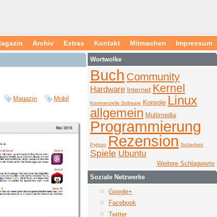
agazin
Archiv
Extras
Kontakt
Mitmachen
Impressum
Wortwolke
Buch
Community
Kernel
Hardware
Internet
Linux
Magazin
Mobil
Konsole
Kommerzielle Software
allgemein
Multimedia
Programmierung
Rezension
Python
Sicherheit
Spiele
Ubuntu
Weitere Schlagworte
Soziale Netzwerke
Google+
Facebook
Twitter