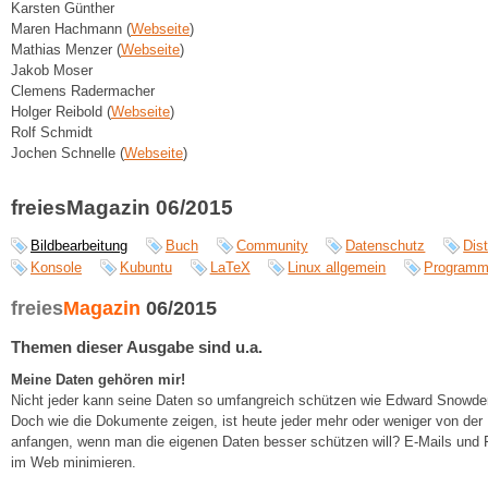
Karsten Günther
Maren Hachmann (
Webseite
)
Mathias Menzer (
Webseite
)
Jakob Moser
Clemens Radermacher
Holger Reibold (
Webseite
)
Rolf Schmidt
Jochen Schnelle (
Webseite
)
freiesMagazin 06/2015
Bildbearbeitung
Buch
Community
Datenschutz
Dist
Konsole
Kubuntu
LaTeX
Linux allgemein
Programm
freies
Magazin
06/2015
Themen dieser Ausgabe sind u.a.
Meine Daten gehören mir!
Nicht jeder kann seine Daten so umfangreich schützen wie Edward Snowden
Doch wie die Dokumente zeigen, ist heute jeder mehr oder weniger von der
anfangen, wenn man die eigenen Daten besser schützen will? E-Mails und F
im Web minimieren.