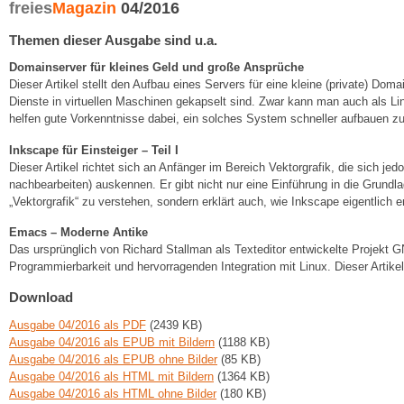
freies
Magazin
04/2016
Themen dieser Ausgabe sind u.a.
Domainserver für kleines Geld und große Ansprüche
Dieser Artikel stellt den Aufbau eines Servers für eine kleine (private) Dom
Dienste in virtuellen Maschinen gekapselt sind. Zwar kann man auch als L
helfen gute Vorkenntnisse dabei, ein solches System schneller aufbauen z
Inkscape für Einsteiger – Teil I
Dieser Artikel richtet sich an Anfänger im Bereich Vektorgrafik, die sich jed
nachbearbeiten) auskennen. Er gibt nicht nur eine Einführung in die Grundl
„Vektorgrafik“ zu verstehen, sondern erklärt auch, wie Inkscape eigentlich e
Emacs – Moderne Antike
Das ursprünglich von Richard Stallman als Texteditor entwickelte Projekt GN
Programmierbarkeit und hervorragenden Integration mit Linux. Dieser Artikel 
Download
Ausgabe 04/2016 als PDF
(2439 KB)
Ausgabe 04/2016 als EPUB mit Bildern
(1188 KB)
Ausgabe 04/2016 als EPUB ohne Bilder
(85 KB)
Ausgabe 04/2016 als HTML mit Bildern
(1364 KB)
Ausgabe 04/2016 als HTML ohne Bilder
(180 KB)