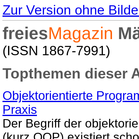
Zur Version ohne Bilde
freies
Magazin
Mä
(ISSN 1867-7991)
Topthemen dieser 
Objektorientierte Progra
Praxis
Der Begriff der objektor
(kurz OOP) existiert sch