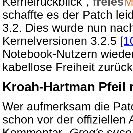
Kernelrückblick“,
freies
M
schaffte es der Patch lei
3.2. Dies wurde nun nachg
Kernelversionen 3.2.5
[1
Notebook-Nutzern wieder
kabellose Freiheit zurüc
Kroah-Hartman Pfeil 
Wer aufmerksam die Patch
schon vor der offizielle
Kommentar „
Greg's suse