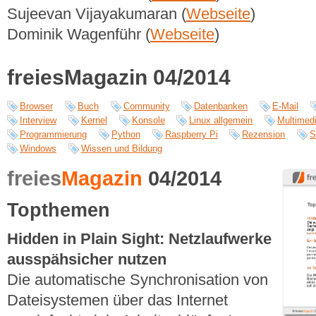
Sujeevan Vijayakumaran (
Webseite
)
Dominik Wagenführ (
Webseite
)
freiesMagazin 04/2014
Browser
Buch
Community
Datenbanken
E-Mail
Interview
Kernel
Konsole
Linux allgemein
Multimed
Programmierung
Python
Raspberry Pi
Rezension
S
Windows
Wissen und Bildung
freies
Magazin
04/2014
Topthemen
Hidden in Plain Sight: Netzlaufwerke
ausspähsicher nutzen
Die automatische Synchronisation von
Dateisystemen über das Internet