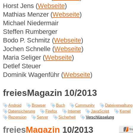
Horst Jens (
Webseite
)
Mathias Menzer (
Webseite
)
Michael Niedermair
Steffen Rumberger
Bodo P. Schmitz (
Webseite
)
Jochen Schnelle (
Webseite
)
Maria Seliger (
Webseite
)
Detlef Steuer
Dominik Wagenführ (
Webseite
)
freiesMagazin 10/2013
Android
Browser
Buch
Community
Dateiverwaltung
Datensicherung
Firefox
Internet
JavaScript
Kernel
Rezension
Server
Sicherheit
Verschlüsselung
freies
Magazin
10/2013