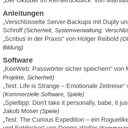
„Der Oktober im Kernelrückblick“ von Mathi
Anleitungen
„Verschlüsselte Server-Backups mit Duply und
Schroff
(Sicherheit, Systemverwaltung, Verschlü
„Scribus in der Praxis“ von Holger Reibold
(O
Bildung)
Software
„KeeWeb: Passwörter sicher speichern“ von 
Projekte, Sicherheit)
„Test: Life is Strange – Emotionale Zeitreise“
(Kommerzielle Software, Spiele)
„Spieltipp: Don't take it personally, babe, it jus
Jakob Moser
(Spiele)
„Test: The Curious Expedition – ein Roguelik
und Entdecker“ von Dennis Weller
(Kommerziel