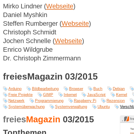
Mirko Lindner (
Webseite
)
Daniel Myshkin
Steffen Rumberger (
Webseite
)
Christoph Schmidt
Jochen Schnelle (
Webseite
)
Enrico Wildgrube
Dr. Christoph Zimmermann
freiesMagazin 03/2015
Arduino
Bildbearbeitung
Browser
Buch
Debian
Freie Projekte
GIMP
Internet
JavaScript
Kernel
Netzwerk
Programmierung
Raspberry Pi
Rezension
Systemüberwachung
Systemverwaltung
Ubuntu
Verschl
freies
Magazin
03/2015
Topthemen