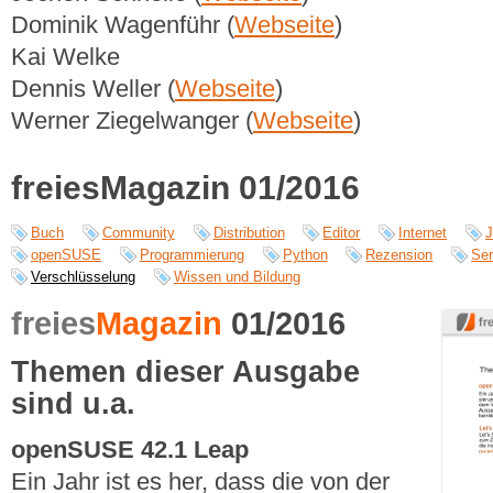
Dominik Wagenführ (
Webseite
)
Kai Welke
Dennis Weller (
Webseite
)
Werner Ziegelwanger (
Webseite
)
freiesMagazin 01/2016
Buch
Community
Distribution
Editor
Internet
J
openSUSE
Programmierung
Python
Rezension
Ser
Verschlüsselung
Wissen und Bildung
freies
Magazin
01/2016
Themen dieser Ausgabe
sind u.a.
openSUSE 42.1 Leap
Ein Jahr ist es her, dass die von der