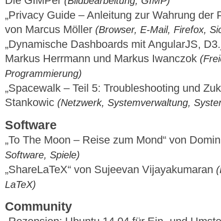
Die GIMPer
(Bildbearbeitung, GIMP)
„Privacy Guide – Anleitung zur Wahrung der P
von Marcus Möller
(Browser, E-Mail, Firefox, Si
„Dynamische Dashboards mit AngularJS, D3
Markus Herrmann und Markus Iwanczok
(Fre
Programmierung)
„Spacewalk – Teil 5: Troubleshooting und Zuk
Stankowic
(Netzwerk, Systemverwaltung, Syst
Software
„To The Moon – Reise zum Mond“ von Domi
Software, Spiele)
„ShareLaTeX“ von Sujeevan Vijayakumaran
(
LaTeX)
Community