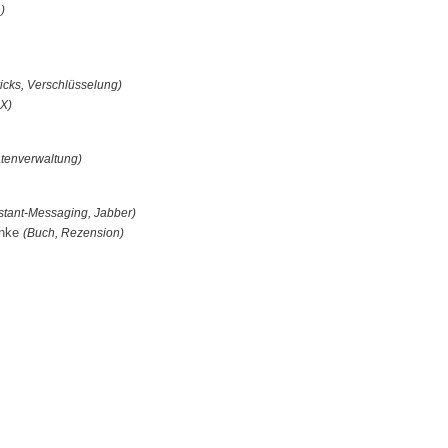
)
ricks, Verschlüsselung)
X)
tenverwaltung)
stant-Messaging, Jabber)
chke
(Buch, Rezension)