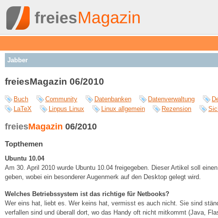
Jabber
freiesMagazin 06/2010
Buch
Community
Datenbanken
Datenverwaltung
D
LaTeX
Linpus Linux
Linux allgemein
Rezension
Sic
freies
Magazin
06/2010
Topthemen
Ubuntu 10.04
Am 30. April 2010 wurde Ubuntu 10.04 freigegeben. Dieser Artikel soll einen
geben, wobei ein besonderer Augenmerk auf den Desktop gelegt wird.
Welches Betriebssystem ist das richtige für Netbooks?
Wer eins hat, liebt es. Wer keins hat, vermisst es auch nicht. Sie sind stä
verfallen sind und überall dort, wo das Handy oft nicht mitkommt (Java, Fl