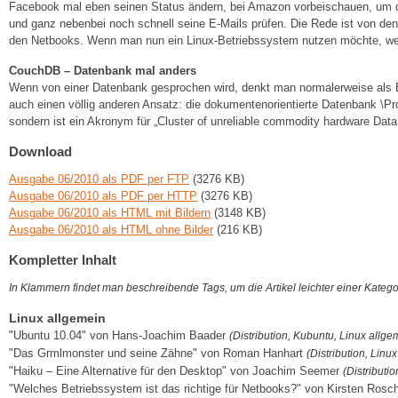
Facebook mal eben seinen Status ändern, bei Amazon vorbeischauen, um d
und ganz nebenbei noch schnell seine E-Mails prüfen. Die Rede ist von de
den Netbooks. Wenn man nun ein Linux-Betriebssystem nutzen möchte, wel
CouchDB – Datenbank mal anders
Wenn von einer Datenbank gesprochen wird, denkt man normalerweise als E
auch einen völlig anderen Ansatz: die dokumentenorientierte Datenbank \P
sondern ist ein Akronym für „Cluster of unreliable commodity hardware Data
Download
Ausgabe 06/2010 als PDF per FTP
(3276 KB)
Ausgabe 06/2010 als PDF per HTTP
(3276 KB)
Ausgabe 06/2010 als HTML mit Bildern
(3148 KB)
Ausgabe 06/2010 als HTML ohne Bilder
(216 KB)
Kompletter Inhalt
In Klammern findet man beschreibende Tags, um die Artikel leichter einer Kateg
Linux allgemein
"Ubuntu 10.04" von Hans-Joachim Baader
(Distribution, Kubuntu, Linux allg
"Das Grmlmonster und seine Zähne" von Roman Hanhart
(Distribution, Linu
"Haiku – Eine Alternative für den Desktop" von Joachim Seemer
(Distributi
"Welches Betriebssystem ist das richtige für Netbooks?" von Kirsten Ros