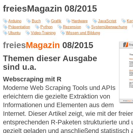
freiesMagazin 08/2015
Arduino
Buch
Grafik
Hardware
JavaScript
Ker
Präsentation
Python
Rezension
Systemüberwachung
Ubuntu
Video-Training
Wissen und Bildung
freies
Magazin
08/2015
Themen dieser Ausgabe
sind u.a.
Webscraping mit R
Moderne Web Scraping Tools und APIs
erleichtern die gezielte Extraktion von
Informationen und Elementen aus dem
Internet. Dieser Artikel zeigt, wie mit der fr
entsprechenden R-Paketen strukturierte und u
gezielt geladen und anschließend statistisch