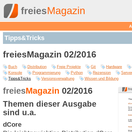
A
Tipps&Tricks
freiesMagazin 02/2016
Buch
Distribution
Freie Projekte
Git
Hardware
Konsole
Programmierung
Python
Rezension
Serve
Tipps&Tricks
Versionsverwaltung
Wissen und Bildung
freies
Magazin
02/2016
Themen dieser Ausgabe
sind u.a.
dCore