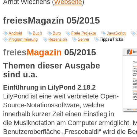
Arndt Wiechens (
Webseite
)
freiesMagazin 05/2015
Android
Buch
Büro
Freie Projekte
JavaScript
Programmierung
Rezension
Server
Tipps&Tricks
freies
Magazin
05/2015
Themen dieser Ausgabe
sind u.a.
Einführung in LilyPond 2.18.2
LilyPond ist eine weit verbreitete Open-
Source-Notationssoftware, welche
innerhalb kurzer Zeit einen Einstieg in
die Musiknotation am Computer ermöglicht. Mi
Benutzeroberfläche „Frescobaldi“ wird die Be