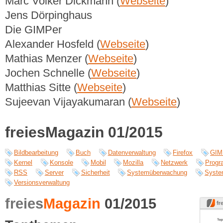
Marc Volker Dickmann (
Webseite
)
Jens Dörpinghaus
Die GIMPer
Alexander Hosfeld (
Webseite
)
Mathias Menzer (
Webseite
)
Jochen Schnelle (
Webseite
)
Matthias Sitte (
Webseite
)
Sujeevan Vijayakumaran (
Webseite
)
freiesMagazin 01/2015
Bildbearbeitung
Buch
Datenverwaltung
Firefox
GIM
Kernel
Konsole
Mobil
Mozilla
Netzwerk
Progr
RSS
Server
Sicherheit
Systemüberwachung
Syste
Versionsverwaltung
freies
Magazin
01/2015