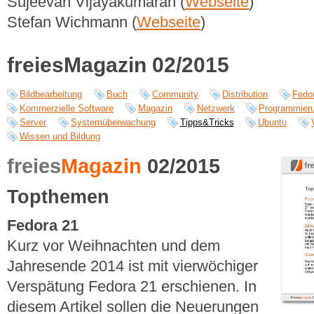
Sujeevan Vijayakumaran (
Webseite
)
Stefan Wichmann (
Webseite
)
freiesMagazin 02/2015
Bildbearbeitung
Buch
Community
Distribution
Fedo
Kommerzielle Software
Magazin
Netzwerk
Programmier
Server
Systemüberwachung
Tipps&Tricks
Ubuntu
Wissen und Bildung
freies
Magazin
02/2015
Topthemen
Fedora 21
Kurz vor Weihnachten und dem
Jahresende 2014 ist mit vierwöchiger
Verspätung Fedora 21 erschienen. In
diesem Artikel sollen die Neuerungen