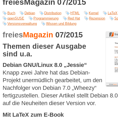
freiesMagazin 07/2015
Buch
Debian
Distribution
HTML
Kernel
LaTeX
openSUSE
Programmierung
Red Hat
Rezension
Sp
Versionsverwaltung
Wissen und Bildung
freies
Magazin
07/2015
Themen dieser Ausgabe
sind u.a.
Debian GNU/Linux 8.0 „Jessie“
Knapp zwei Jahre hat das Debian-
Projekt unermüdlich gearbeitet, um den
Nachfolger von Debian 7.0 „Wheezy“
fertigzustellen. Dieser Artikel stellt Debian 8
auf die Neuheiten dieser Version vor.
Mit LaTeX zum E-Book