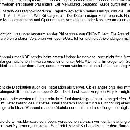
en werden erst später präsentiert. Der Menüpunkt „
Suspend
“ wurde durch den 
nstant-Messaging-Programm Empathy erhielt ein neues Design, das die Dars
 HTML-E-Mails mit WebKit dargestellt. Der Dateimanager Files, ehemals Nautil
ere Menüorganisation und Optionen zum Verschieben oder Kopieren an einen a
chtlich, was unter anderem an der Philosophie von GNOME liegt. Die Anbi
u vielen anderen Versionen von openSUSE fühlen sich die Anwendungen nicht 
Während unter KDE bereits beim ersten Update kostenlose, aber nicht freie 
 Anfänger nützlichen Hinweise erscheinen unter GNOME nicht. Im Gegenteil: S
derte sich aber dermaßen, dass er immer wieder mit einem Fehler ausstieg. An
 die Distribution auch die Installation als Server. Ob es angesichts des mit
hingestellt – auch wenn openSUSE 12.3 durch das Evergreen-Projekt möglich
riert oder werden mit einer prinzipiell funktionsfähigen Installation geliefer
ller im Lieferumfang des Paketes unter anderem Module für die Einrichtung 
rdings erheblich. Während manche Module nur minimale Einstellungen ermögli
ie die Entwickler dazu schrieben, versprechen sie sich von der Umstellung 
 zwei Systemen, nur wenig. So startet MariaDB ebenfalls unter dem Namen „m