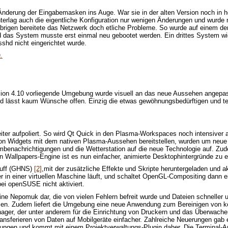
e Änderung der Eingabemasken ins Auge. War sie in der alten Version noch in 
erlag auch die eigentliche Konfiguration nur wenigen Änderungen und wurde nur
m Übrigen bereitete das Netzwerk doch etliche Probleme. So wurde auf einem 
 das System musste erst einmal neu gebootet werden. Ein drittes System wie
sshd nicht eingerichtet wurde.
.
sion 4.10 vorliegende Umgebung wurde visuell an das neue Aussehen angepas
 und lässt kaum Wünsche offen. Einzig die etwas gewöhnungsbedürftigen und
aufpoliert. So wird Qt Quick in den Plasma-Workspaces noch intensiver als 
on Widgets mit dem nativen Plasma-Aussehen bereitstellen, wurden um neue
mbenachrichtigungen und die Wetterstation auf die neue Technologie auf. Zud
n Wallpapers-Engine ist es nun einfacher, animierte Desktophintergründe zu er
tuff (GHNS)
[2]
,mit der zusätzliche Effekte und Skripte heruntergeladen und a
n einer virtuellen Maschine läuft, und schaltet OpenGL-Compositing dann ei
ei openSUSE nicht aktiviert.
e Nepomuk dar, die von vielen Fehlern befreit wurde und Dateien schneller und
nzen. Zudem liefert die Umgebung eine neue Anwendung zum Bereinigen von ko
nager, der unter anderem für die Einrichtung von Druckern und das Überwache
nsferieren von Daten auf Mobilgeräte einfacher. Zahlreiche Neuerungen gab 
gungen und kommt mit einem Projektverwaltungs-Plugin daher. Die Terminal-