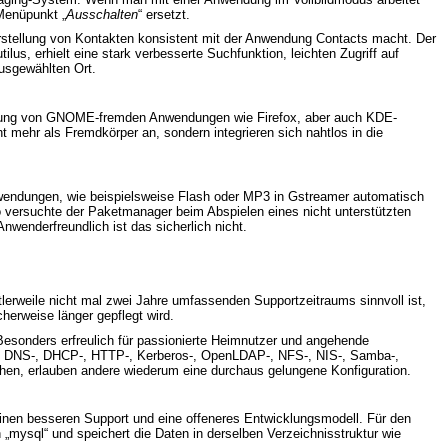
Menüpunkt „
Ausschalten
“ ersetzt.
tellung von Kontakten konsistent mit der Anwendung Contacts macht. Der
us, erhielt eine stark verbesserte Suchfunktion, leichten Zugriff auf
usgewählten Ort.
ndung von GNOME-fremden Anwendungen wie Firefox, aber auch KDE-
mehr als Fremdkörper an, sondern integrieren sich nahtlos in die
Anwendungen, wie beispielsweise Flash oder MP3 in Gstreamer automatisch
o versuchte der Paketmanager beim Abspielen eines nicht unterstützten
wenderfreundlich ist das sicherlich nicht.
tlerweile nicht mal zwei Jahre umfassenden Supportzeitraums sinnvoll ist,
erweise länger gepflegt wird.
t. Besonders erfreulich für passionierte Heimnutzer und angehende
eines DNS-, DHCP-, HTTP-, Kerberos-, OpenLDAP-, NFS-, NIS-, Samba-,
chen, erlauben andere wiederum eine durchaus gelungene Konfiguration.
einen besseren Support und eine offeneres Entwicklungsmodell. Für den
ysql“ und speichert die Daten in derselben Verzeichnisstruktur wie