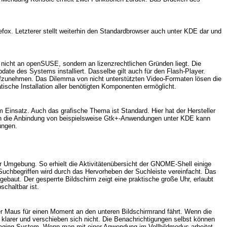
. Letzterer stellt weiterhin den Standardbrowser auch unter KDE dar und
es nicht an openSUSE, sondern an lizenzrechtlichen Gründen liegt. Die
date des Systems installiert. Dasselbe gilt auch für den Flash-Player.
n aufzunehmen. Das Dilemma von nicht unterstützten Video-Formaten lösen die
ische Installation aller benötigten Komponenten ermöglicht.
insatz. Auch das grafische Thema ist Standard. Hier hat der Hersteller
. Auch die Anbindung von beispielsweise Gtk+-Anwendungen unter KDE kann
ungen.
r Umgebung. So erhielt die Aktivitätenübersicht der GNOME-Shell einige
Suchbegriffen wird durch das Hervorheben der Suchleiste vereinfacht. Das
ebaut. Der gesperrte Bildschirm zeigt eine praktische große Uhr, erlaubt
schaltbar ist.
er Maus für einen Moment an den unteren Bildschirmrand fährt. Wenn die
, klarer und verschieben sich nicht. Die Benachrichtigungen selbst können
essaging-System. Wenn man mit einer Anwendung im Vollbildmodus arbeitet