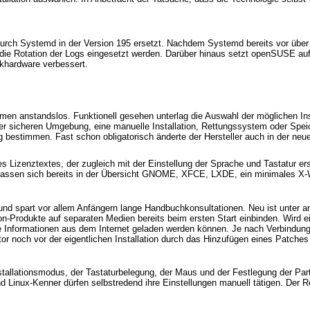
durch Systemd in der Version 195 ersetzt. Nachdem Systemd bereits vor über
 die Rotation der Logs eingesetzt werden. Darüber hinaus setzt openSUSE auf 
ikhardware verbessert.
temen anstandslos. Funktionell gesehen unterlag die Auswahl der möglichen 
ner sicheren Umgebung, eine manuelle Installation, Rettungssystem oder Spei
 bestimmen. Fast schon obligatorisch änderte der Hersteller auch in der n
es Lizenztextes, der zugleich mit der Einstellung der Sprache und Tastatur 
s lassen sich bereits in der Übersicht GNOME, XFCE, LXDE, ein minimales 
d spart vor allem Anfängern lange Handbuchkonsultationen. Neu ist unter ande
n-Produkte auf separaten Medien bereits beim ersten Start einbinden. Wird ein
ie Informationen aus dem Internet geladen werden können. Je nach Verbindung 
utor noch vor der eigentlichen Installation durch das Hinzufügen eines Patche
allationsmodus, der Tastaturbelegung, der Maus und der Festlegung der Parti
 Linux-Kenner dürfen selbstredend ihre Einstellungen manuell tätigen. Der R