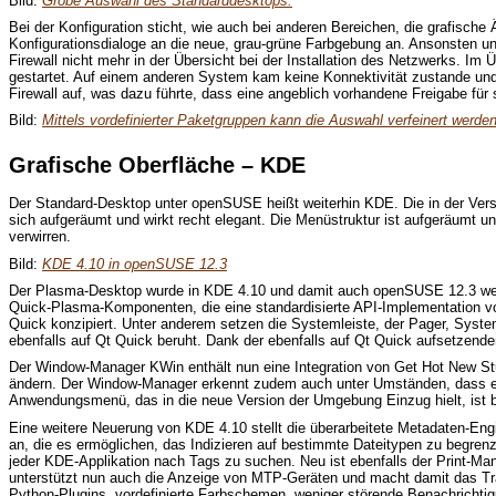
Bild:
Grobe Auswahl des Standarddesktops.
Bei der Konfiguration sticht, wie auch bei anderen Bereichen, die grafisch
Konfigurationsdialoge an die neue, grau-grüne Farbgebung an. Ansonsten unt
Firewall nicht mehr in der Übersicht bei der Installation des Netzwerks. I
gestartet. Auf einem anderen System kam keine Konnektivität zustande und
Firewall auf, was dazu führte, dass eine angeblich vorhandene Freigabe für 
Bild:
Mittels vordefinierter Paketgruppen kann die Auswahl verfeinert werden
Grafische Oberfläche – KDE
Der Standard-Desktop unter openSUSE heißt weiterhin KDE. Die in der Ver
sich aufgeräumt und wirkt recht elegant. Die Menüstruktur ist aufgeräumt
verwirren.
Bild:
KDE 4.10 in openSUSE 12.3
Der Plasma-Desktop wurde in KDE 4.10 und damit auch openSUSE 12.3 weiter 
Quick-Plasma-Komponenten, die eine standardisierte API-Implementation v
Quick konzipiert. Unter anderem setzen die Systemleiste, der Pager, Syste
ebenfalls auf Qt Quick beruht. Dank der ebenfalls auf Qt Quick aufsetzende
Der Window-Manager KWin enthält nun eine Integration von Get Hot New S
ändern. Der Window-Manager erkennt zudem auch unter Umständen, dass er i
Anwendungsmenü, das in die neue Version der Umgebung Einzug hielt, ist b
Eine weitere Neuerung von KDE 4.10 stellt die überarbeitete Metadaten-Engin
an, die es ermöglichen, das Indizieren auf bestimmte Dateitypen zu begre
jeder KDE-Applikation nach Tags zu suchen. Neu ist ebenfalls der Print-Ma
unterstützt nun auch die Anzeige von MTP-Geräten und macht damit das Tra
Python-Plugins, vordefinierte Farbschemen, weniger störende Benachrichti