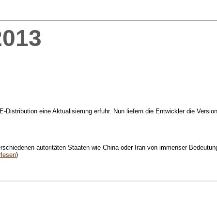
2013
istribution eine Aktualisierung erfuhr. Nun liefern die Entwickler die Versio
rschiedenen autoritäten Staaten wie China oder Iran von immenser Bedeutung ist
rlesen
)