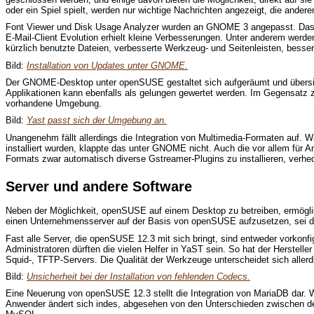
oder ein Spiel spielt, werden nur wichtige Nachrichten angezeigt, die ander
Font Viewer und Disk Usage Analyzer wurden an GNOME 3 angepasst. Das I
E-Mail-Client Evolution erhielt kleine Verbesserungen. Unter anderem werden
kürzlich benutzte Dateien, verbesserte Werkzeug- und Seitenleisten, bess
Bild:
Installation von Updates unter GNOME.
Der GNOME-Desktop unter openSUSE gestaltet sich aufgeräumt und übersi
Applikationen kann ebenfalls als gelungen gewertet werden. Im Gegensatz z
vorhandene Umgebung.
Bild:
Yast passt sich der Umgebung an.
Unangenehm fällt allerdings die Integration von Multimedia-Formaten auf. 
installiert wurden, klappte das unter GNOME nicht. Auch die vor allem für
Formats zwar automatisch diverse Gstreamer-Plugins zu installieren, verhed
Server und andere Software
Neben der Möglichkeit, openSUSE auf einem Desktop zu betreiben, ermöglicht
einen Unternehmensserver auf der Basis von openSUSE aufzusetzen, sei da
Fast alle Server, die openSUSE 12.3 mit sich bringt, sind entweder vorkonfigu
Administratoren dürften die vielen Helfer in YaST sein. So hat der Herste
Squid-, TFTP-Servers. Die Qualität der Werkzeuge unterscheidet sich alle
Bild:
Unsicherheit bei der Installation von fehlenden Codecs.
Eine Neuerung von openSUSE 12.3 stellt die Integration von MariaDB dar. W
Anwender ändert sich indes, abgesehen von den Unterschieden zwischen den