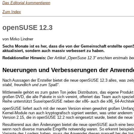
Das Editorial kommentieren
Zum Index
openSUSE 12.3
von Mirko Lindner
S
echs Monate ist es her, dass die von der Gemeinschaft erstellte open
aktualisiert, sondern auch massiv verbessert zu haben.
Redaktioneller Hinweis:
Der Artikel „OpenSuse 12.3“ erschien erstmals be
Neuerungen und Verbesserungen der Anwende
Nach Aussagen der Ersteller bietet die neue openSUSE 12.3 alles, was ze
stabil, freundlich und zum Spaß
“.
Mittlerweile gehört es zum guten Ton jedes Distributors, das eigene Produ
großen DVD, die alle Pakete in sich vereint, offeriert das Team auch spezie
Reihe unterstützt Suse/openSUSE neben der x86- auch die x86_64-Architektu
openSUSE liefert auch mit der neuen Version einen gewohnt großen Umfang a
Kernel-Module nun auch kryptografisch signiert werden, was unter anderem f
Version 2.15, die in openSUSE 12.2 noch eingesetzt wurde, bietet die neue
Resultierend aus den Änderungen bietet die neue openSUSE auch eine besse
wenn noch diverse manuelle Eingriffe notwendig waren. So erkennt beispiels
Variante des Loaders haben, muss der Anwender diesen manuell bei der Inst