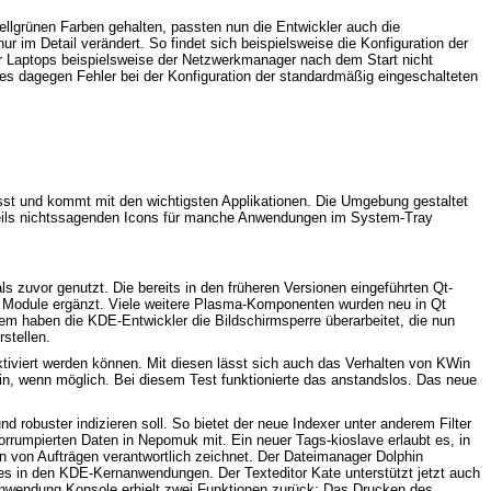
hellgrünen Farben gehalten, passten nun die Entwickler auch die
 im Detail verändert. So findet sich beispielsweise die Konfiguration der
der Laptops beispielsweise der Netzwerkmanager nach dem Start nicht
s dagegen Fehler bei der Konfiguration der standardmäßig eingeschalteten
st und kommt mit den wichtigsten Applikationen. Die Umgebung gestaltet
 teils nichtssagenden Icons für manche Anwendungen im System-Tray
zuvor genutzt. Die bereits in den früheren Versionen eingeführten Qt-
 Module ergänzt. Viele weitere Plasma-Komponenten wurden neu in Qt
em haben die KDE-Entwickler die Bildschirmsperre überarbeitet, die nun
stellen.
ktiviert werden können. Mit diesen lässt sich auch das Verhalten von KWin
n, wenn möglich. Bei diesem Test funktionierte das anstandslos. Das neue
 robuster indizieren soll. So bietet der neue Indexer unter anderem Filter
rrumpierten Daten in Nepomuk mit. Ein neuer Tags-kioslave erlaubt es, in
n von Aufträgen verantwortlich zeichnet. Der Dateimanager Dolphin
es in den KDE-Kernanwendungen. Der Texteditor Kate unterstützt jetzt auch
Anwendung Konsole erhielt zwei Funktionen zurück: Das Drucken des