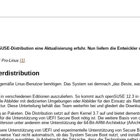
SUSE-Distribution eine Aktualisierung erfuhr. Nun liefern die Entwickler
i Pro-Linux
[1]
.
rdistribution
itgemäße Linux-Benutzer benötigen. Das System sei demnach „
das Beste, was
kt in verschiedenen Editionen auszuliefern. So kommt auch openSUSE 12.3 in d
lle Abbilder mit dedizierten Umgebungen oder Abbilder für den Einsatz als Ret
r. Diese Unterteilung behält das Team weiterhin bei und gliedert die Downlo
n Paketen. Die Distribution setzt auf dem Kernel 3.7 auf und bietet dements
ür die Unterstützung von UEFI Secure Boot nötig ist. Die weitere Basis von o
 Version unter anderem eine Unterstützung der 64-Bit-ARM-Architektur (AArch
re Unterstützung von UEFI und experimentelle Unterstützung von Secure Boot
weise Yast nicht automatisch, ob das System Secure Boot nutzt, und installie
allation auswählen. In Anbetracht der Tatsache, dass die Technologie selbst 