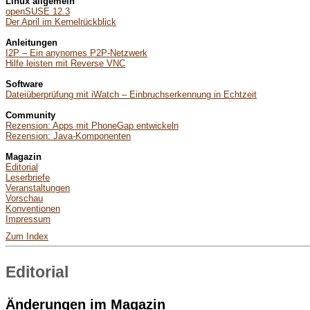
Linux allgemein
openSUSE 12.3
Der April im Kernelrückblick
Anleitungen
I2P – Ein anynomes P2P-Netzwerk
Hilfe leisten mit Reverse VNC
Software
Dateiüberprüfung mit iWatch – Einbruchserkennung in Echtzeit
Community
Rezension: Apps mit PhoneGap entwickeln
Rezension: Java-Komponenten
Magazin
Editorial
Leserbriefe
Veranstaltungen
Vorschau
Konventionen
Impressum
Zum Index
Editorial
Änderungen im Magazin