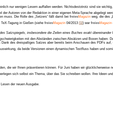
nlich nur wenigen Lesern auffallen werden. Nichtsdestotrotz sind sie wichtig
el der Autoren von der Redaktion in einer eigenen Meta-Sprache abgelegt werde
n muss. Die Rolle des „Setzers“ fällt damit bei
freies
Magazin
weg, die des „L
 TeX-Tagung in Gießen (siehe
freies
Magazin
04/2013
[1]
) war
freies
Magazin
e des Satzspiegels, insbesondere die Zeilen eines Buches exakt übereinander l
gschwierigkeiten mit den Abständen zwischen Absätzen und Boxen haben. D
llt Dank des dreispaltiges Satzes aber bereits beim Anschauen des PDFs auf, 
uswirkung, da beide Versionen einen dynamischen Textfluss haben und somit
en, die wir Ihnen präsentieren können. Für Juni haben wir glücklicherweise 
erlegen sich selbst ein Thema, über das Sie schreiben wollen. Ihre Ideen un
m Lesen der neuen Ausgabe.