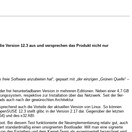
 die Version 12.3 aus und versprechen das Produkt nicht nur
 freie Software anzubieten hat
“, gepaart mit „
der einzigen „Grünen Quelle“ –
er frei herunterladbaren Version in mehreren Editionen. Neben einer 4,7 GB
tungssystem, respektive zur Installation über das Netzwerk. Seit der 9er-
ads auch nach der gewünschten Architektur.
prechend auch die Vorteile der aktuellen Version von Linux. So können
penSUSE 12.3 stellt glibc in der Version 2.17 dar. Gegenüber der letzten
64) und des-x32 ABI.
. Bei diesem Test funktionierte die Neuimplementierung relativ gut, auch
rt standardmäßig einen unsignierten Bootloader. Will man eine signierte
von den Erstellern und dem Kernel-Team als experimentell bezeichnet wird,