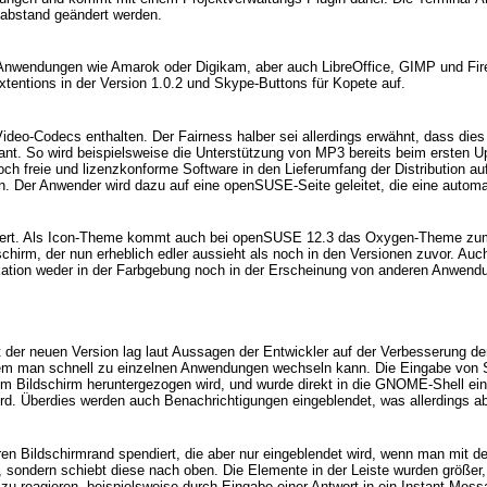
nabstand geändert werden.
endungen wie Amarok oder Digikam, aber auch LibreOffice, GIMP und Firefox
entions in der Version 1.0.2 und Skype-Buttons für Kopete auf.
e Video-Codecs enthalten. Der Fairness halber sei allerdings erwähnt, dass di
ant. So wird beispielsweise die Unterstützung von MP3 bereits beim ersten Up
r noch freie und lizenzkonforme Software in den Lieferumfang der Distributio
. Der Anwender wird dazu auf eine openSUSE-Seite geleitet, die eine automat
riert. Als Icon-Theme kommt auch bei openSUSE 12.3 das Oxygen-Theme zum E
ildschirm, der nun erheblich edler aussieht als noch in den Versionen zuvor
ikation weder in der Farbgebung noch in der Erscheinung von anderen Anwend
der neuen Version lag laut Aussagen der Entwickler auf der Verbesserung de
t dem man schnell zu einzelnen Anwendungen wechseln kann. Die Eingabe von 
m Bildschirm heruntergezogen wird, und wurde direkt in die GNOME-Shell eing
ird. Überdies werden auch Benachrichtigungen eingeblendet, was allerdings ab
n Bildschirmrand spendiert, die aber nur eingeblendet wird, wenn man mit d
en, sondern schiebt diese nach oben. Die Elemente in der Leiste wurden größer
e zu reagieren, beispielsweise durch Eingabe einer Antwort in ein Instant-M