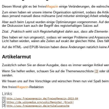
Diesen Monat gibt es bei
freies
Magazin
einige Veränderungen, die wahrschei
Zum einen haben wir unsere interne Organisation optimiert, sodass die Artik
dass jemand manuell diese mühsame (und mitunter eintönige) Arbeit erledige
Aber auch beim Layout wurden einige Optimierungen vorgenommen. Auf der
der Diskussion kam auch der Begriff des registerhaltigen Satzes auf:
Zitat: „
Praktisch wirkt sich Registerhaltigkeit dahin aus, dass alle Element
Dies haben wir nun umgesetzt, sodass wir weniger Probleme und Anpassun
Licht halten würden, wären alle Zeilen auf exakt der gleichen Höhe. Dies fä
Auf die HTML- und EPUB-Version haben diese Änderungen natürlich keine A
Artikelarmut
Zusätzlich sehen Sie an dieser Ausgabe, dass es immer weniger Artikel werd
Wenn Sie helfen wollen, schauen Sie auf die Themenwunschliste
[3]
oder üb
senden.
Wir freuen uns auf Ihre Vorschläge und wünschen Ihnen nun viel Spaß bei
Ihre
freies
Magazin
-Redaktion
Links
[1]
http://www.freiesmagazin.de/freiesMagazin-2013-04
[2]
https://de.wikipedia.org/wiki/Register_(Druck)
[3]
http://www.freiesmagazin.de/artikelwuensche