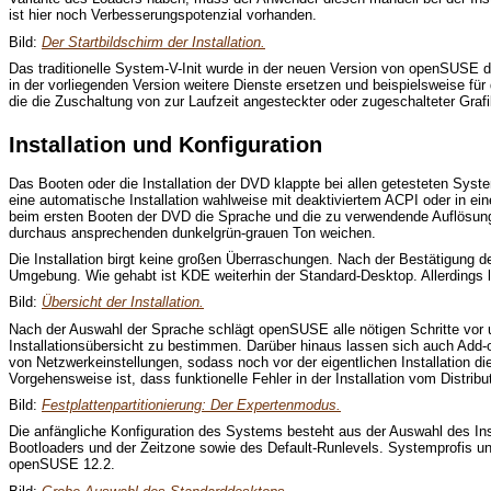
ist hier noch Verbesserungspotenzial vorhanden.
Bild:
Der Startbildschirm der Installation.
Das traditionelle System-V-Init wurde in der neuen Version von openSUSE 
in der vorliegenden Version weitere Dienste ersetzen und beispielsweise für
die die Zuschaltung von zur Laufzeit angesteckter oder zugeschalteter Graf
Installation und Konfiguration
Das Booten oder die Installation der DVD klappte bei allen getesteten Sys
eine automatische Installation wahlweise mit deaktiviertem ACPI oder in ei
beim ersten Booten der DVD die Sprache und die zu verwendende Auflösung
durchaus ansprechenden dunkelgrün-grauen Ton weichen.
Die Installation birgt keine großen Überraschungen. Nach der Bestätigung d
Umgebung. Wie gehabt ist KDE weiterhin der Standard-Desktop. Allerding
Bild:
Übersicht der Installation.
Nach der Auswahl der Sprache schlägt openSUSE alle nötigen Schritte vor un
Installationsübersicht zu bestimmen. Darüber hinaus lassen sich auch Add-o
von Netzwerkeinstellungen, sodass noch vor der eigentlichen Installation d
Vorgehensweise ist, dass funktionelle Fehler in der Installation vom Distrib
Bild:
Festplattenpartitionierung: Der Expertenmodus.
Die anfängliche Konfiguration des Systems besteht aus der Auswahl des Inst
Bootloaders und der Zeitzone sowie des Default-Runlevels. Systemprofis und
openSUSE 12.2.