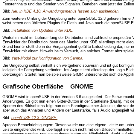
Fensterinhalts und das Senden von Signalen. Daneben kann jetzt der Zeile
Bild:
Neu in KDE 4.10: Anwendungsmenüs lassen sich ausblenden.
Zum weiteren Umfang der Umgebung unter openSUSE 12.3 gehören ferner Anw
weist neben den üblichen Plugins für Flash und Java auch die openSUSE-Ext
Bild:
Installation von Updates unter KDE.
Weiterhin nicht im Lieferumfang der Distribution sind zahlreiche proprietär
Entwickler der Distribution lösen das Manko unter KDE allerdings recht eleg
Grund hierfür stellt die in der Vergangenheit gefällte Entscheidung dar, nu
Entwickler mit einem Hinweis beim Versuch, ein solches Format abzuspielen
Bild:
Yast-Modul zur Konfiguration von Samba.
Die Umgebung selbst verhält sich weitgehend souverän und ist gut konfigu
lediglich die Farbgebung verändert. Ins Auge sticht allerdings der Login-B
überzeugen. Startet man beispielsweise GIMP, unterscheidet sich die Appl
Grafische Oberfläche – GNOME
GNOME wird in openSUSE in der Version 3.6 ausgeliefert. Der Schwerpunkt 
Änderungen. Es gibt nun einen Gitter-Button in der Startleiste (Dash), mi
Sperren des Bildschirms folgt nun dem Paradigma einer Jalousie, die vor de
aber auch das Anhalten und Ändern der Lautstärke, falls Audio abgespielt w
Bild:
openSUSE 12.3: GNOME.
Apropos Benachrichtigungen: Diesen wurde nun eine eigene Leiste am untere
Leiste eingeblendet wird, überlappt sie sich nicht mit den Bildschirminhalt
geschlossen werden, und einige davon bieten die Möglichkeit, direkt auf si