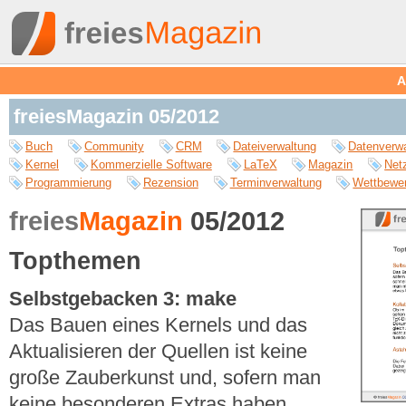
A
freiesMagazin 05/2012
Buch
Community
CRM
Dateiverwaltung
Datenverw
Kernel
Kommerzielle Software
LaTeX
Magazin
Net
Programmierung
Rezension
Terminverwaltung
Wettbewe
freies
Magazin
05/2012
Topthemen
Selbstgebacken 3: make
Das Bauen eines Kernels und das
Aktualisieren der Quellen ist keine
große Zauberkunst und, sofern man
keine besonderen Extras haben