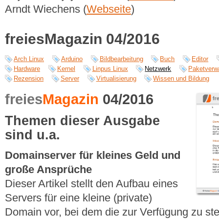
Arndt Wiechens (
Webseite
)
freiesMagazin 04/2016
Arch Linux
Arduino
Bildbearbeitung
Buch
Editor
Hardware
Kernel
Linpus Linux
Netzwerk
Paketverw
Rezension
Server
Virtualisierung
Wissen und Bildung
freies
Magazin
04/2016
Themen dieser Ausgabe
sind u.a.
Domainserver für kleines Geld und
große Ansprüche
Dieser Artikel stellt den Aufbau eines
Servers für eine kleine (private)
Domain vor, bei dem die zur Verfügung zu ste