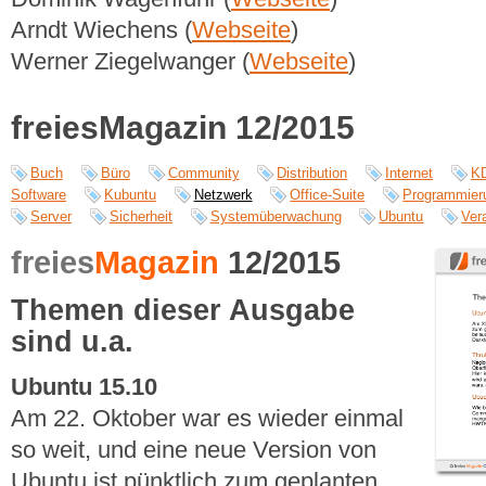
Arndt Wiechens (
Webseite
)
Werner Ziegelwanger (
Webseite
)
freiesMagazin 12/2015
Buch
Büro
Community
Distribution
Internet
K
Software
Kubuntu
Netzwerk
Office-Suite
Programmier
Server
Sicherheit
Systemüberwachung
Ubuntu
Ver
freies
Magazin
12/2015
Themen dieser Ausgabe
sind u.a.
Ubuntu 15.10
Am 22. Oktober war es wieder einmal
so weit, und eine neue Version von
Ubuntu ist pünktlich zum geplanten