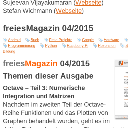
Sujeevan Vijayakumaran (
Webseite
)
Stefan Wichmann (
Webseite
)
freiesMagazin 04/2015
Android
Buch
Freie Projekte
Google
Hardware
Programmierung
Python
Raspberry Pi
Rezension
S
Bildung
freies
Magazin
04/2015
Themen dieser Ausgabe
Octave – Teil 3: Numerische
Integration und Matrizen
Nachdem im zweiten Teil der Octave-
Reihe Funktionen und das Plotten von
Graphen behandelt wurden, geht es im