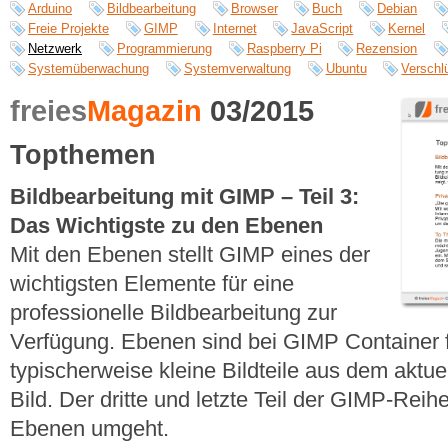
Arduino
Bildbearbeitung
Browser
Buch
Debian
Freie Projekte
GIMP
Internet
JavaScript
Kernel
Netzwerk
Programmierung
Raspberry Pi
Rezension
Systemüberwachung
Systemverwaltung
Ubuntu
Verschl
freies
Magazin
03/2015
Topthemen
Bildbearbeitung mit GIMP – Teil 3:
Das Wichtigste zu den Ebenen
Mit den Ebenen stellt GIMP eines der
wichtigsten Elemente für eine
professionelle Bildbearbeitung zur
Verfügung. Ebenen sind bei GIMP Container f
typischerweise kleine Bildteile aus dem aktu
Bild. Der dritte und letzte Teil der GIMP-Reih
Ebenen umgeht.