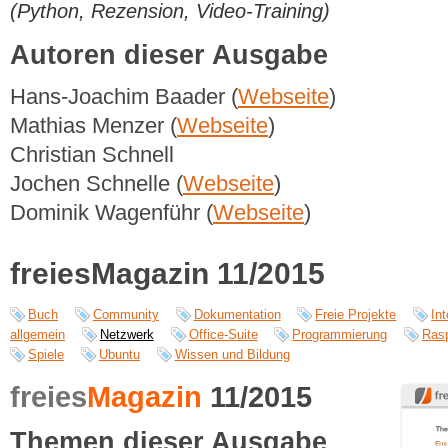
(Python, Rezension, Video-Training)
Autoren dieser Ausgabe
Hans-Joachim Baader (
Webseite
)
Mathias Menzer (
Webseite
)
Christian Schnell
Jochen Schnelle (
Webseite
)
Dominik Wagenführ (
Webseite
)
freiesMagazin 11/2015
Buch
Community
Dokumentation
Freie Projekte
Int
allgemein
Netzwerk
Office-Suite
Programmierung
Rasp
Spiele
Ubuntu
Wissen und Bildung
freies
Magazin
11/2015
Themen dieser Ausgabe