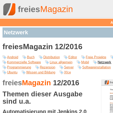
A
Netzwerk
freiesMagazin 12/2016
Android
Buch
Distribution
Editor
Freie Projekte
Kommerzielle Software
Linux allgemein
Mobil
Netzwerk
Programmierung
Rezension
Server
Softwareinstallation
Ubuntu
Wissen und Bildung
Xfce
freies
Magazin
12/2016
Themen dieser Ausgabe
sind u.a.
Automatisierung mit Jenkins 2.0