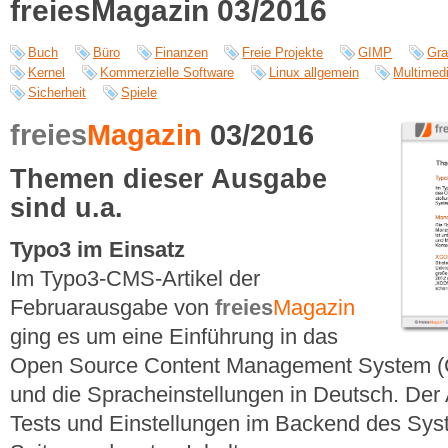
freiesMagazin 03/2016
Buch
Büro
Finanzen
Freie Projekte
GIMP
Gra
Kernel
Kommerzielle Software
Linux allgemein
Multimed
Sicherheit
Spiele
freies
Magazin
03/2016
Themen dieser Ausgabe
sind u.a.
Typo3 im Einsatz
Im Typo3-CMS-Artikel der
Februarausgabe von
freies
Magazin
ging es um eine Einführung in das
Open Source Content Management System (CM
und die Spracheinstellungen in Deutsch. Der A
Tests und Einstellungen im Backend des Syst