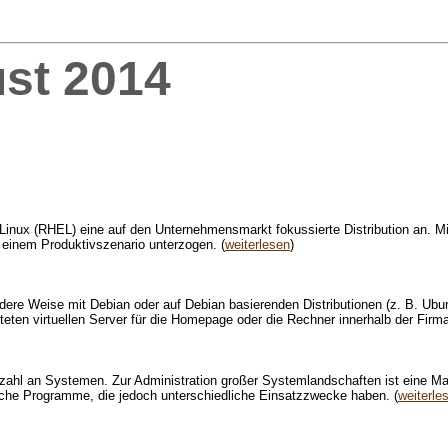
st 2014
nux (RHEL) eine auf den Unternehmensmarkt fokussierte Distribution an. Mit 
n einem Produktivszenario unterzogen. (
weiterlesen
)
 andere Weise mit Debian oder auf Debian basierenden Distributionen (z. B. Ubu
ten virtuellen Server für die Homepage oder die Rechner innerhalb der Firma
zahl an Systemen. Zur Administration großer Systemlandschaften ist eine Ma
iche Programme, die jedoch unterschiedliche Einsatzzwecke haben. (
weiterle