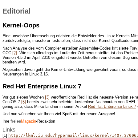
Editorial
Kernel-Oops
Eine unschöne Überraschung erlebten die Entwickler des Linux Kernels Mitte
zurückverfolgte, musste er feststellen, dass nicht der Kernel-Quellcode so
Nach Analyse des vom Compiler erstellten Assembler-Codes kritisierte Torva
GCC
[2]
. Wie sich allerdings im Laufe der Zeit herausstellte, ist das Pro
Version 4.5.0 im April 2010 eingeführt wurde. Betroffen von diesem Bug si
bereiten wird.
Abgesehen davon geht die Kernel-Entwicklung wie gewohnt voran, so dass mi
Neuerungen in Linux 3.16.
Red Hat Enterprise Linux 7
Vor gut sieben Wochen
[3]
veröffentlichte Red Hat die neueste Version seine
CentOS 7
[5]
bereits zwei sehr beliebte, kostenlose Nachbauten von RHEL 
genug also, dass Mirko Lindner in seiem Artikel
Red Hat Enterprise Linux 7
e
Und nun wünschen wir Ihnen viel Spaß mit der neuen Ausgabe!
Ihre
freies
Magazin
-Redaktion
Links
[1]
http://lkml.iu.edu/hypermail/linux/kernel/1407.3/006