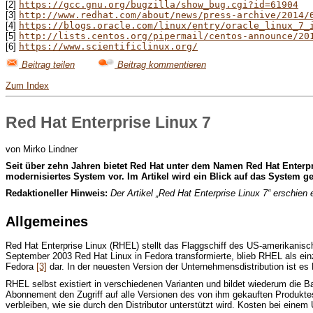
[2]
https://gcc.gnu.org/bugzilla/show_bug.cgi?id=61904
[3]
http://www.redhat.com/about/news/press-archive/2014/
[4]
https://blogs.oracle.com/linux/entry/oracle_linux_7_
[5]
http://lists.centos.org/pipermail/centos-announce/20
[6]
https://www.scientificlinux.org/
Beitrag teilen
Beitrag kommentieren
Zum Index
Red Hat Enterprise Linux 7
von Mirko Lindner
S
eit über zehn Jahren bietet Red Hat unter dem Namen Red Hat Enterpri
modernisiertes System vor. Im Artikel wird ein Blick auf das System 
Redaktioneller Hinweis:
Der Artikel „Red Hat Enterprise Linux 7“ erschien
Allgemeines
Red Hat Enterprise Linux (RHEL) stellt das Flaggschiff des US-amerikani
September 2003 Red Hat Linux in Fedora transformierte, blieb RHEL als ein
Fedora
[3]
dar. In der neuesten Version der Unternehmensdistribution ist es
RHEL selbst existiert in verschiedenen Varianten und bildet wiederum die 
Abonnement den Zugriff auf alle Versionen des von ihm gekauften Produkte
verbleiben, wie sie durch den Distributor unterstützt wird. Kosten bei eine