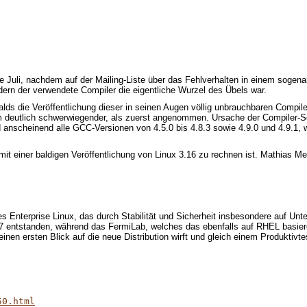
 Juli, nachdem auf der Mailing-Liste über das Fehlverhalten in einem sogena
ndern der verwendete Compiler die eigentliche Wurzel des Übels war.
lds die Veröffentlichung dieser in seinen Augen völlig unbrauchbaren Compile
blem deutlich schwerwiegender, als zuerst angenommen. Ursache der Compiler-S
nd anscheinend alle GCC-Versionen von 4.5.0 bis 4.8.3 sowie 4.9.0 und 4.9.1
t einer baldigen Veröffentlichung von Linux 3.16 zu rechnen ist. Mathias M
s Enterprise Linux, das durch Stabilität und Sicherheit insbesondere auf Unte
7 entstanden, während das FermiLab, welches das ebenfalls auf RHEL basier
inen ersten Blick auf die neue Distribution wirft und gleich einem Produktivtes
50.html