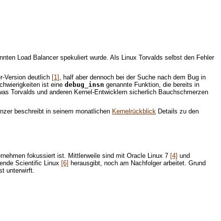
nnten Load Balancer spekuliert wurde. Als Linux Torvalds selbst den Fehler
r-Version deutlich
[1]
, half aber dennoch bei der Suche nach dem Bug in
chwierigkeiten ist eine
debug_insn
genannte Funktion, die bereits in
, was Torvalds und anderen Kernel-Entwicklern sicherlich Bauchschmerzen
enzer beschreibt in seinem monatlichen
Kernelrückblick
Details zu den
rnehmen fokussiert ist. Mittlerweile sind mit Oracle Linux 7
[4]
und
ende Scientific Linux
[6]
herausgibt, noch am Nachfolger arbeitet. Grund
t unterwirft.