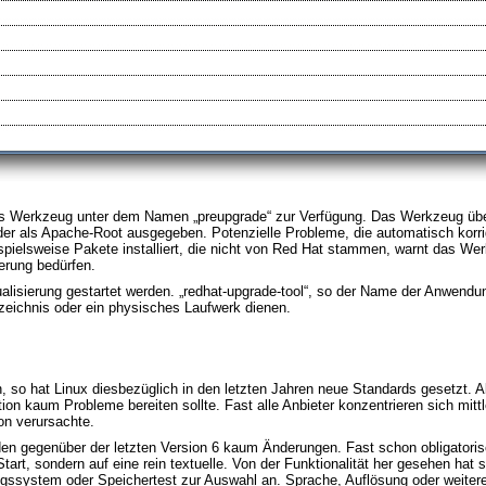
s Werkzeug unter dem Namen „preupgrade“ zur Verfügung. Das Werkzeug überp
oder als Apache-Root ausgegeben. Potenzielle Probleme, die automatisch ko
pielsweise Pakete installiert, die nicht von Red Hat stammen, warnt das Wer
erung bedürfen.
ualisierung gestartet werden. „redhat-upgrade-tool“, so der Name der Anwend
rzeichnis oder ein physisches Laufwerk dienen.
en, so hat Linux diesbezüglich in den letzten Jahren neue Standards gesetzt. A
ion kaum Probleme bereiten sollte. Fast alle Anbieter konzentrieren sich mi
on verursachte.
den gegenüber der letzten Version 6 kaum Änderungen. Fast schon obligatori
Start, sondern auf eine rein textuelle. Von der Funktionalität her gesehen ha
ungssystem oder Speichertest zur Auswahl an. Sprache, Auflösung oder weiter