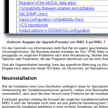
Grafische Ausgabe der Upgrade-Prozedur von RHEL 6 auf RHEL 7.
Für das Sammeln von Informationen stellt Red Hat ein eigens geschriebene
Unverträglichkeiten. Die Resultate werden entweder als Text, HTML-Datei 
preupgrade vor möglichen Problemen nach einer Aktualisierung. Wurden beis
Optionen oder Parametern, die das Programm identifiziert und die einer Änd
Sind alle Ungereimtheiten beseitigt, kann das eigentliche Werkzeug zur Akt
Eingabe kann dabei eine lokale ISO-Datei, ein Verzeichnis, ein Netzwerkve
Neuinstallation
War die Installation einer Linux-Distribution anfänglich etwas für Spezialist
Verbesserung des Installationsprozesses gesteckt, sodass eine Neuinstallat
verwunderlich, dass auch die neue Version keine Probleme bei der Installati
Funktionell gesehen unterlag die Auswahl der möglichen Installationsmetho
RHEL 6 setzt der Hersteller nicht mehr auf eine grafische Darstellung beim 
automatische Installation wahlweise in einer sicheren Umgebung, ein Rett