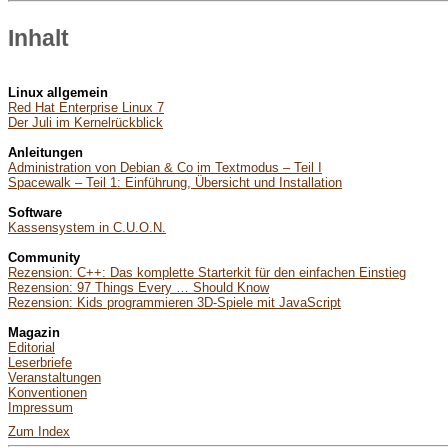
Inhalt
Linux allgemein
Red Hat Enterprise Linux 7
Der Juli im Kernelrückblick
Anleitungen
Administration von Debian & Co im Textmodus – Teil I
Spacewalk – Teil 1: Einführung, Übersicht und Installation
Software
Kassensystem in C.U.O.N.
Community
Rezension: C++: Das komplette Starterkit für den einfachen Einstieg
Rezension: 97 Things Every … Should Know
Rezension: Kids programmieren 3D-Spiele mit JavaScript
Magazin
Editorial
Leserbriefe
Veranstaltungen
Konventionen
Impressum
Zum Index