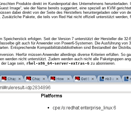
nschten Produkte direkt im Kundenportal des Unternehmens herunterladen. I
st Image“, wie der Name bereits suggeriert, eine speziell an KVM gerichtete
üssen dabei direkt von der Seite des Herstellers heruntergeladen oder von d
Zusätzliche Pakete, die teils von Red Hat nicht offiziell unterstützt werden
eicherstick erfolgen. Seit der Version 7 unterstützt der Hersteller die 32-B
 Dasselbe gilt auch für Anwender von Power6-Systemen. Die Ausführung von 32
ten. Entsprechende Kompatibilitätsbibliotheken sind Bestandteil der Distribu
version. Hierfür müssen Anwender allerdings diverse Kriterien erfüllen. So gara
ten werden nicht unterstützt. Zudem werden auch nicht alle Paketgruppen an
 der Lage sein,
rhel-x86_64-server-extras-6
zu abonnieren.