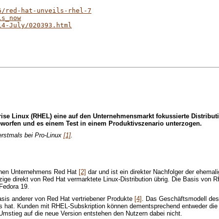
6/red-hat-unveils-rhel-7
is_now
14-July/020393.html
se Linux (RHEL) eine auf den Unternehmensmarkt fokussierte Distribution
geworfen und es einem Test in einem Produktivszenario unterzogen.
 erstmals bei Pro-Linux
[1]
.
schen Unternehmens Red Hat
[2]
dar und ist ein direkter Nachfolger der ehemal
zige direkt von Red Hat vermarktete Linux-Distribution übrig. Die Basis von 
 Fedora 19.
Basis anderer von Red Hat vertriebener Produkte
[4]
. Das Geschäftsmodell des
s hat. Kunden mit RHEL-Subskription können dementsprechend entweder die n
m Umstieg auf die neue Version entstehen den Nutzern dabei nicht.