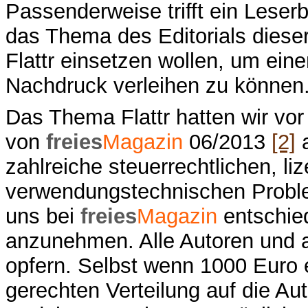
Passenderweise trifft ein Leser
das Thema des Editorials dieser
Flattr einsetzen wollen, um ein
Nachdruck verleihen zu können
Das Thema Flattr hatten wir vor
von
freies
Magazin
06/2013
[2]
a
zahlreiche steuerrechtlichen, li
verwendungstechnischen Problem
uns bei
freies
Magazin
entschied
anzunehmen. Alle Autoren und alle
opfern. Selbst wenn 1000 Euro 
gerechten Verteilung auf die Au