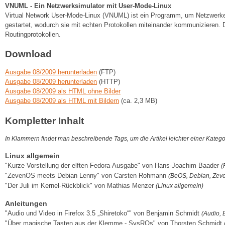
VNUML - Ein Netzwerksimulator mit User-Mode-Linux
Virtual Network User-Mode-Linux (VNUML) ist ein Programm, um Netzwerke zu
gestartet, wodurch sie mit echten Protokollen miteinander kommunizieren.
Routingprotokollen.
Download
Ausgabe 08/2009 herunterladen
(FTP)
Ausgabe 08/2009 herunterladen
(HTTP)
Ausgabe 08/2009 als HTML ohne Bilder
Ausgabe 08/2009 als HTML mit Bildern
(ca. 2,3 MB)
Kompletter Inhalt
In Klammern findet man beschreibende Tags, um die Artikel leichter einer Kateg
Linux allgemein
"Kurze Vorstellung der elften Fedora-Ausgabe" von Hans-Joachim Baader
(
"ZevenOS meets Debian Lenny" von Carsten Rohmann
(BeOS, Debian, Zev
"Der Juli im Kernel-Rückblick" von Mathias Menzer
(Linux allgemein)
Anleitungen
"Audio und Video in Firefox 3.5 „Shiretoko“" von Benjamin Schmidt
(Audio, 
"Über magische Tasten aus der Klemme - SysRQs" von Thorsten Schmidt