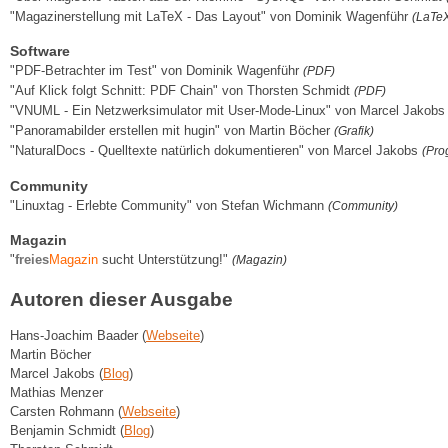
"Magazinerstellung mit LaTeX - Das Layout" von Dominik Wagenführ
(LaTeX
Software
"PDF-Betrachter im Test" von Dominik Wagenführ
(PDF)
"Auf Klick folgt Schnitt: PDF Chain" von Thorsten Schmidt
(PDF)
"VNUML - Ein Netzwerksimulator mit User-Mode-Linux" von Marcel Jakob
"Panoramabilder erstellen mit hugin" von Martin Böcher
(Grafik)
"NaturalDocs - Quelltexte natürlich dokumentieren" von Marcel Jakobs
(Pro
Community
"Linuxtag - Erlebte Community" von Stefan Wichmann
(Community)
Magazin
"
freies
Magazin
sucht Unterstützung!"
(Magazin)
Autoren dieser Ausgabe
Hans-Joachim Baader (
Webseite
)
Martin Böcher
Marcel Jakobs (
Blog
)
Mathias Menzer
Carsten Rohmann (
Webseite
)
Benjamin Schmidt (
Blog
)