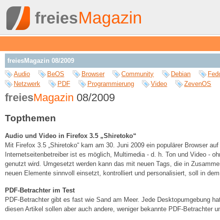
freiesMagazin 08/2009
Audio
BeOS
Browser
Community
Debian
Fed
Netzwerk
PDF
Programmierung
Video
ZevenOS
freies
Magazin
08/2009
Topthemen
Audio und Video in Firefox 3.5 „Shiretoko“
Mit Firefox 3.5 „Shiretoko“ kam am 30. Juni 2009 ein populärer Browser auf
Internetseitenbetreiber ist es möglich, Multimedia - d. h. Ton und Video -
genutzt wird. Umgesetzt werden kann das mit neuen Tags, die in Zusammena
neuen Elemente sinnvoll einsetzt, kontrolliert und personalisiert, soll in dem
PDF-Betrachter im Test
PDF-Betrachter gibt es fast wie Sand am Meer. Jede Desktopumgebung hat
diesen Artikel sollen aber auch andere, weniger bekannte PDF-Betrachter un