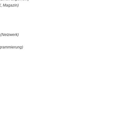
, Magazin)
s
(Netzwerk)
grammierung)