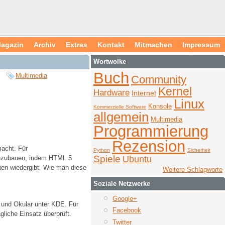
agazin
Archiv
Extras
Kontakt
Mitmachen
Impressum
Wortwolke
Buch
Multimedia
Community
Kernel
Hardware
Internet
Linux
Konsole
Kommerzielle Software
allgemein
Multimedia
Programmierung
Rezension
macht. Für
Python
Sicherheit
Spiele
Ubuntu
 einzubauen, indem HTML 5
ien wiedergibt. Wie man diese
Weitere Schlagworte
Soziale Netzwerke
Google+
 und Okular unter KDE. Für
Facebook
gliche Einsatz überprüft.
Twitter