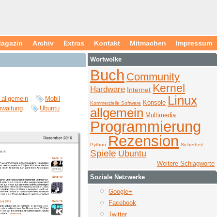
agazin
Archiv
Extras
Kontakt
Mitmachen
Impressum
Wortwolke
Buch
Community
Kernel
Hardware
Internet
Linux
 allgemein
Mobil
Konsole
Kommerzielle Software
rwaltung
Ubuntu
allgemein
Multimedia
Programmierung
Rezension
Python
Sicherheit
Spiele
Ubuntu
Weitere Schlagworte
Soziale Netzwerke
Google+
Facebook
Twitter