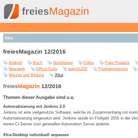
Xfce
freiesMagazin 12/2016
Android
Buch
Distribution
Editor
Freie Projekte
Netzwerk
Office-Suite
openSUSE
Programmierung
Wissen und Bildung
Xfce
freies
Magazin
12/2016
Themen dieser Ausgabe sind u.a.
Automatisierung mit Jenkins 2.0
Jenkins ist eine vielgenutzte Software, welche im Zusammenhang mit kontin
Automatisierung eingesetzt wird. Jenkins wurde im Frühjahr 2016 in der Ve
reinen CI-Server zum generellen Automation Server änderte.
Xfce-Desktop individuell anpassen