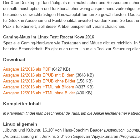
Der Xfce-Desktop gilt landläufig als minimalistischer und Ressourcen-scho
deshalb meist optisch und funktional eher wenig ansprechend vorkonfigurie
besonders schwachbrüstigen Hardwareplattformen zu gewährleisten. Das so
für Stück in Aussehen und Funktionalität erweitert werden kann. So lässt 
Praxis funktioniert, soll dieser Artikel beispielhaft veranschaulichen.
Gaming-Maus im Linux Test: Roccat Kova 2016
Spezielle Gaming-Hardware wie Tastaturen und Mäuse gibt es reichlich. In S
hat eine Besonderheit: Es gibt auch unter Linux ein Tool zur Steuerung all
Download
Ausgabe 12/2016 als PDF
(6427 KB)
Ausgabe 12/2016 als EPUB mit Bildern
(3848 KB)
Ausgabe 12/2016 als EPUB ohne Bilder
(158 KB)
Ausgabe 12/2016 als HTML mit Bildern
(4337 KB)
Ausgabe 12/2016 als HTML ohne Bilder
(400 KB)
Kompletter Inhalt
In Klammern findet man beschreibende Tags, um die Artikel leichter einer Kateg
Linux allgemein
„Ubuntu und Kubuntu 16.10“ von Hans-Joachim Baader
(Distribution, Ubuntu
„Automatisierung mit Jenkins 2.0“ von Sujeevan Vijayakumaran
(Programmie