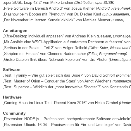
„openSUSE Leap 42.2“ von Mirko Lindner
(Distribution, openSUSE)
„Freie Software im Bereich Android“ von Josua Kiefner
(Android, Freie Projek
„Diashow beim Booten mit Plymouth“ von Dr. Diether Knof
(Linux allgemein,
„Der November im letzten Kernelrückblick“ von Mathias Menzer
(Kernel)
Anleitungen
„Xfce-Desktop individuell anpassen“ von Andreas Klein
(Desktop, Linux allge
„Mit Ansible eine WSGI-Applikation auf entfernten Rechnern aufsetzen“ vo
„Scribus in der Praxis – Teil 2“ von Holger Reibold
(Office-Suite, Wissen und 
„Skripten mit Emacs“ von Clemens Radermacher
(Editor, Programmierung)
„Große Dateien flink übers Netzwerk kopieren“ von Urs Pfister
(Linux allgem
Software
„Test: Tyranny – Wie gut spielt sich das Böse?“ von David Schroff
(Kommerzi
„Test: Master of Orion – Conquer the Stars“ von Arndt Wiechens
(Kommerziel
„Test: Superhot – Wirklich der „most innovative Shooter“?“ von Konstantin 
Hardware
„Gaming-Maus im Linux-Test: Roccat Kova 2016“ von Heiko Gimbel
(Hardwa
Community
„Rezension: NODE.js – Professionell hochperformante Software entwickel
„Rezension: Ubuntu 16.04 – Praxiswissen für Ein- und Umsteiger“ von Davi