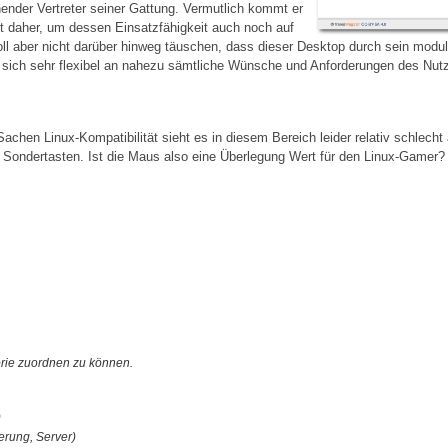
nender Vertreter seiner Gattung. Vermutlich kommt er
rt daher, um dessen Einsatzfähigkeit auch noch auf
ll aber nicht darüber hinweg täuschen, dass dieser Desktop durch sein mod
er sich sehr flexibel an nahezu sämtliche Wünsche und Anforderungen des Nut
achen Linux-Kompatibilität sieht es in diesem Bereich leider relativ schlech
er Sondertasten. Ist die Maus also eine Überlegung Wert für den Linux-Gamer?
orie zuordnen zu können.
)
rung, Server)