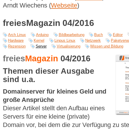
Arndt Wiechens (
Webseite
)
freiesMagazin 04/2016
Arch Linux
Arduino
Bildbearbeitung
Buch
Editor
Hardware
Kernel
Linpus Linux
Netzwerk
Paketverw
Rezension
Server
Virtualisierung
Wissen und Bildung
freies
Magazin
04/2016
Themen dieser Ausgabe
sind u.a.
Domainserver für kleines Geld und
große Ansprüche
Dieser Artikel stellt den Aufbau eines
Servers für eine kleine (private)
Domain vor, bei dem die zur Verfügung zu ste