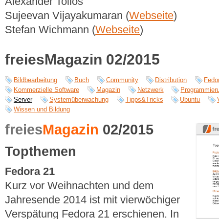
Alexander Tolios
Sujeevan Vijayakumaran (
Webseite
)
Stefan Wichmann (
Webseite
)
freiesMagazin 02/2015
Bildbearbeitung
Buch
Community
Distribution
Fedo
Kommerzielle Software
Magazin
Netzwerk
Programmier
Server
Systemüberwachung
Tipps&Tricks
Ubuntu
Wissen und Bildung
freies
Magazin
02/2015
Topthemen
Fedora 21
Kurz vor Weihnachten und dem
Jahresende 2014 ist mit vierwöchiger
Verspätung Fedora 21 erschienen. In