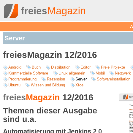
A
Server
freiesMagazin 12/2016
Android
Buch
Distribution
Editor
Freie Projekte
Kommerzielle Software
Linux allgemein
Mobil
Netzwerk
Programmierung
Rezension
Server
Softwareinstallation
Ubuntu
Wissen und Bildung
Xfce
freies
Magazin
12/2016
Themen dieser Ausgabe
sind u.a.
Automatisierung mit Jenkins 2.0