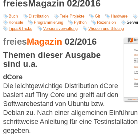
freiesMagazin 02/2016
Buch
Distribution
Freie Projekte
Git
Hardware
Konsole
Programmierung
Python
Rezension
Serve
Tipps&Tricks
Versionsverwaltung
Wissen und Bildung
freies
Magazin
02/2016
Themen dieser Ausgabe
sind u.a.
dCore
Die leichtgewichtige Distribution dCore
basiert auf Tiny Core und greift auf den
Softwarebestand von Ubuntu bzw.
Debian zu. Nach einer allgemeinen Einführung
schrittweise Anleitung für eine Testinstallati
gegeben.