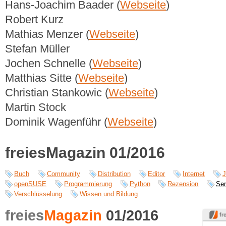
Hans-Joachim Baader (
Webseite
)
Robert Kurz
Mathias Menzer (
Webseite
)
Stefan Müller
Jochen Schnelle (
Webseite
)
Matthias Sitte (
Webseite
)
Christian Stankowic (
Webseite
)
Martin Stock
Dominik Wagenführ (
Webseite
)
freiesMagazin 01/2016
Buch
Community
Distribution
Editor
Internet
J
openSUSE
Programmierung
Python
Rezension
Ser
Verschlüsselung
Wissen und Bildung
freies
Magazin
01/2016