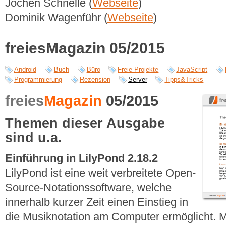
Jochen Schnelle (
Webseite
)
Dominik Wagenführ (
Webseite
)
freiesMagazin 05/2015
Android
Buch
Büro
Freie Projekte
JavaScript
Programmierung
Rezension
Server
Tipps&Tricks
freies
Magazin
05/2015
Themen dieser Ausgabe
sind u.a.
Einführung in LilyPond 2.18.2
LilyPond ist eine weit verbreitete Open-
Source-Notationssoftware, welche
innerhalb kurzer Zeit einen Einstieg in
die Musiknotation am Computer ermöglicht. Mi