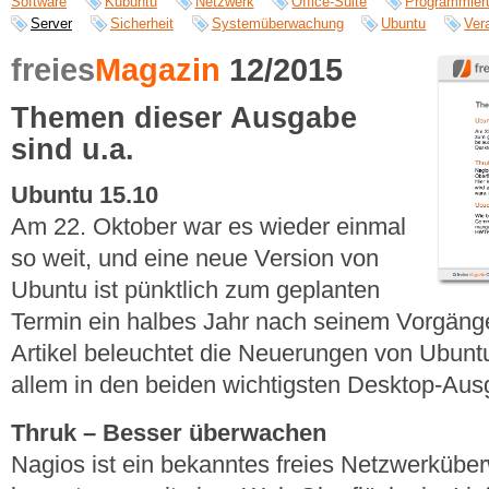
Software
Kubuntu
Netzwerk
Office-Suite
Programmier
Server
Sicherheit
Systemüberwachung
Ubuntu
Ver
freies
Magazin
12/2015
Themen dieser Ausgabe
sind u.a.
Ubuntu 15.10
Am 22. Oktober war es wieder einmal
so weit, und eine neue Version von
Ubuntu ist pünktlich zum geplanten
Termin ein halbes Jahr nach seinem Vorgänge
Artikel beleuchtet die Neuerungen von Ubunt
allem in den beiden wichtigsten Desktop-Au
Thruk – Besser überwachen
Nagios ist ein bekanntes freies Netzwerküb