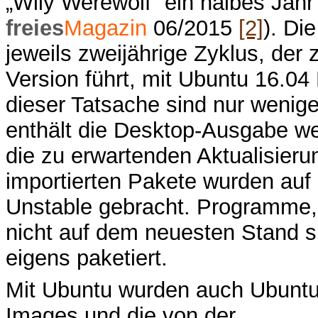
„Wily Werewolf“ ein halbes Jahr
freies
Magazin
06/2015
[2]
). Di
jeweils zweijährige Zyklus, der 
Version führt, mit Ubuntu 16.0
dieser Tatsache sind nur wenig
enthält die Desktop-Ausgabe wei
die zu erwartenden Aktualisier
importierten Pakete wurden auf
Unstable gebracht. Programme, 
nicht auf dem neuesten Stand s
eigens paketiert.
Mit Ubuntu wurden auch Ubuntu 
Images und die von der