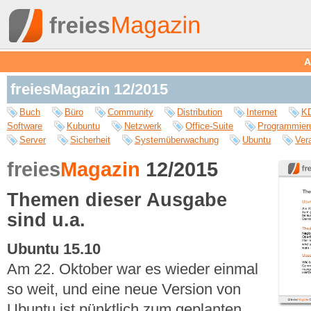
A
freiesMagazin 12/2015
Buch
Büro
Community
Distribution
Internet
K
Software
Kubuntu
Netzwerk
Office-Suite
Programmier
Server
Sicherheit
Systemüberwachung
Ubuntu
Ver
freies
Magazin
12/2015
Themen dieser Ausgabe
sind u.a.
Ubuntu 15.10
Am 22. Oktober war es wieder einmal
so weit, und eine neue Version von
Ubuntu ist pünktlich zum geplanten