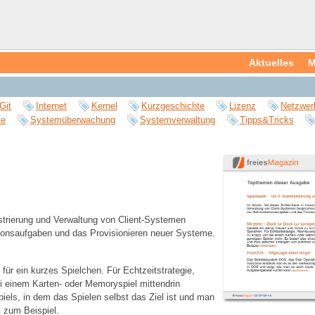
Aktuelles
M
Git
Internet
Kernel
Kurzgeschichte
Lizenz
Netzwer
le
Systemüberwachung
Systemverwaltung
Tipps&Tricks
trierung und Verwaltung von Client-Systemen
tionsaufgaben und das Provisionieren neuer Systeme.
 für ein kurzes Spielchen. Für Echtzeitstrategie,
ei einem Karten- oder Memoryspiel mittendrin
piels, in dem das Spielen selbst das Ziel ist und man
t zum Beispiel.