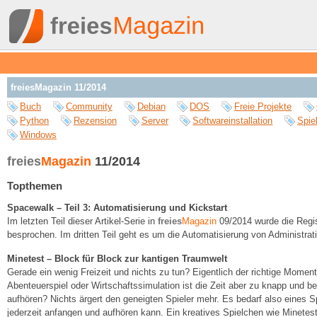
freiesMagazin 11/2014
Buch
Community
Debian
DOS
Freie Projekte
Python
Rezension
Server
Softwareinstallation
Spie
Windows
freies
Magazin
11/2014
Topthemen
Spacewalk – Teil 3: Automatisierung und Kickstart
Im letzten Teil dieser Artikel-Serie in
freies
Magazin
09/2014 wurde die Regis
besprochen. Im dritten Teil geht es um die Automatisierung von Administra
Minetest – Block für Block zur kantigen Traumwelt
Gerade ein wenig Freizeit und nichts zu tun? Eigentlich der richtige Moment
Abenteuerspiel oder Wirtschaftssimulation ist die Zeit aber zu knapp und b
aufhören? Nichts ärgert den geneigten Spieler mehr. Es bedarf also eines S
jederzeit anfangen und aufhören kann. Ein kreatives Spielchen wie Minetes