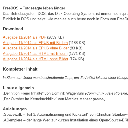
FreeDOS – Totgesagte leben länger
Das Betriebssystem DOS, das Disk Operating System, ist immer noch quick
Einblick in DOS und zeigt, wie man es auch heute noch in Form von FreeD
Download
Ausgabe 11/2014 als PDF
(2059 KB)
Ausgabe 11/2014 als EPUB mit Bildern
(1188 KB)
Ausgabe 11/2014 als EPUB ohne Bilder
(83 KB)
Ausgabe 11/2014 als HTML mit Bildern
(1771 KB)
Ausgabe 11/2014 als HTML ohne Bilder
(174 KB)
Kompletter Inhalt
In Klammern findet man beschreibende Tags, um die Artikel leichter einer Kateg
Linux allgemein
„Definition Freier Inhalte“ von Dominik Wagenführ
(Community, Freie Projekte,
„Der Oktober im Kernelrückblick“ von Mathias Menzer
(Kernel)
Anleitungen
„Spacewalk – Teil 3: Automatisierung und Kickstart“ von Christian Stankow
„ADempiere – der lange Weg zur kurzen Installation eines Open-Source-