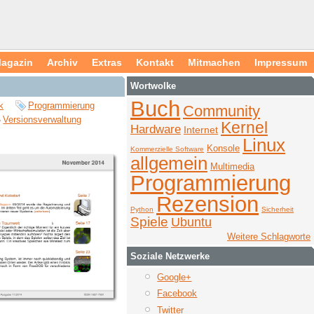
agazin
Archiv
Extras
Kontakt
Mitmachen
Impressum
Wortwolke
Buch
k
Programmierung
Community
Versionsverwaltung
Kernel
Hardware
Internet
Linux
Konsole
Kommerzielle Software
allgemein
Multimedia
Programmierung
Rezension
Python
Sicherheit
Spiele
Ubuntu
Weitere Schlagworte
Soziale Netzwerke
Google+
Facebook
Twitter