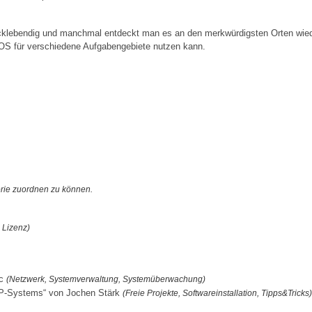
lebendig und manchmal entdeckt man es an den merkwürdigsten Orten wieder.
OS für verschiedene Aufgabengebiete nutzen kann.
orie zuordnen zu können.
 Lizenz)
ic
(Netzwerk, Systemverwaltung, Systemüberwachung)
ERP-Systems“ von Jochen Stärk
(Freie Projekte, Softwareinstallation, Tipps&Tricks)