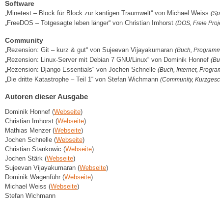
Software
„Minetest – Block für Block zur kantigen Traumwelt“ von Michael Weiss
(Sp
„FreeDOS – Totgesagte leben länger“ von Christian Imhorst
(DOS, Freie Pro
Community
„Rezension: Git – kurz & gut“ von Sujeevan Vijayakumaran
(Buch, Programm
„Rezension: Linux-Server mit Debian 7 GNU/Linux“ von Dominik Honnef
(Bu
„Rezension: Django Essentials“ von Jochen Schnelle
(Buch, Internet, Progr
„Die dritte Katastrophe – Teil 1“ von Stefan Wichmann
(Community, Kurzgesc
Autoren dieser Ausgabe
Dominik Honnef (
Webseite
)
Christian Imhorst (
Webseite
)
Mathias Menzer (
Webseite
)
Jochen Schnelle (
Webseite
)
Christian Stankowic (
Webseite
)
Jochen Stärk (
Webseite
)
Sujeevan Vijayakumaran (
Webseite
)
Dominik Wagenführ (
Webseite
)
Michael Weiss (
Webseite
)
Stefan Wichmann