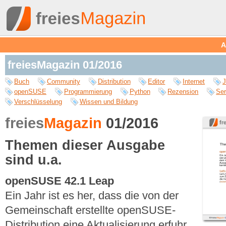
A
freiesMagazin 01/2016
Buch
Community
Distribution
Editor
Internet
J
openSUSE
Programmierung
Python
Rezension
Ser
Verschlüsselung
Wissen und Bildung
freies
Magazin
01/2016
Themen dieser Ausgabe
sind u.a.
openSUSE 42.1 Leap
Ein Jahr ist es her, dass die von der
Gemeinschaft erstellte openSUSE-
Distribution eine Aktualisierung erfuhr.