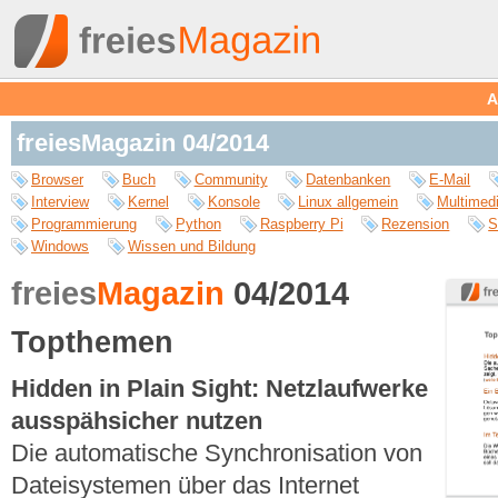
A
freiesMagazin 04/2014
Browser
Buch
Community
Datenbanken
E-Mail
Interview
Kernel
Konsole
Linux allgemein
Multimed
Programmierung
Python
Raspberry Pi
Rezension
S
Windows
Wissen und Bildung
freies
Magazin
04/2014
Topthemen
Hidden in Plain Sight: Netzlaufwerke
ausspähsicher nutzen
Die automatische Synchronisation von
Dateisystemen über das Internet