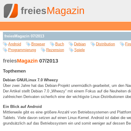
freiesMagazin 07/2013
Android
Browser
Buch
Debian
Distribution
Fir
Programmierung
Rezension
Spiele
freies
Magazin
07/2013
Topthemen
Debian GNU/Linux 7.0 Wheezy
Über zwei Jahre hat das Debian-Projekt unermüdlich gearbeitet, um den Nac
Der Artikel stellt Debian 7.0 „Wheezy“ mit einem Fokus auf die Neuheiten di
zahlreichen Derivaten sicherlich eine der wichtigste Linux-Distributionen üb
Ein Blick auf Android
Mittlerweile gibt es eine größere Anzahl von Betriebssystemen und Plattf
Tablets. Viele davon setzen auf einen Linux-Kernel. Android ist dabei die wel
grundsätzlich auf das Betriebssystem ein und somit weniger auf dessen Be