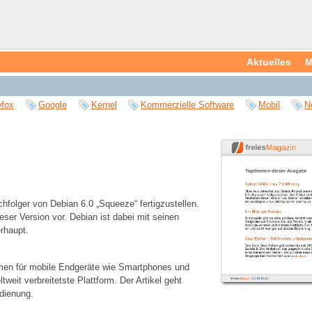
Aktuelles
M
efox
Google
Kernel
Kommerzielle Software
Mobil
N
hfolger von Debian 6.0 „Squeeze“ fertigzustellen.
eser Version vor. Debian ist dabei mit seinen
erhaupt.
ormen für mobile Endgeräte wie Smartphones und
tweit verbreitetste Plattform. Der Artikel geht
dienung.