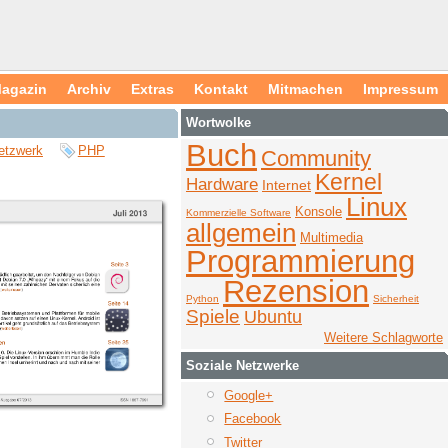
agazin
Archiv
Extras
Kontakt
Mitmachen
Impressum
Wortwolke
Buch
etzwerk
PHP
Community
Kernel
Hardware
Internet
Linux
Konsole
Kommerzielle Software
allgemein
Multimedia
Programmierung
Rezension
Python
Sicherheit
Spiele
Ubuntu
Weitere Schlagworte
Soziale Netzwerke
Google+
Facebook
Twitter