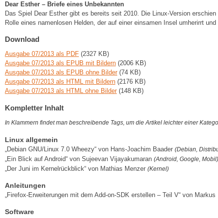
Dear Esther – Briefe eines Unbekannten
Das Spiel Dear Esther gibt es bereits seit 2010. Die Linux-Version erschien
Rolle eines namenlosen Helden, der auf einer einsamen Insel umherirrt und 
Download
Ausgabe 07/2013 als PDF
(2327 KB)
Ausgabe 07/2013 als EPUB mit Bildern
(2006 KB)
Ausgabe 07/2013 als EPUB ohne Bilder
(74 KB)
Ausgabe 07/2013 als HTML mit Bildern
(2176 KB)
Ausgabe 07/2013 als HTML ohne Bilder
(148 KB)
Kompletter Inhalt
In Klammern findet man beschreibende Tags, um die Artikel leichter einer Kateg
Linux allgemein
„Debian GNU/Linux 7.0 Wheezy“ von Hans-Joachim Baader
(Debian, Distrib
„Ein Blick auf Android“ von Sujeevan Vijayakumaran
(Android, Google, Mobil
„Der Juni im Kernelrückblick“ von Mathias Menzer
(Kernel)
Anleitungen
„Firefox-Erweiterungen mit dem Add-on-SDK erstellen – Teil V“ von Markus
Software