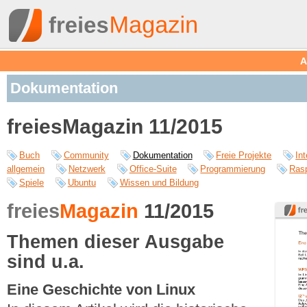
A
Dokumentation
freiesMagazin 11/2015
Buch
Community
Dokumentation
Freie Projekte
Int
allgemein
Netzwerk
Office-Suite
Programmierung
Rasp
Spiele
Ubuntu
Wissen und Bildung
freies
Magazin
11/2015
Themen dieser Ausgabe
sind u.a.
Eine Geschichte von Linux