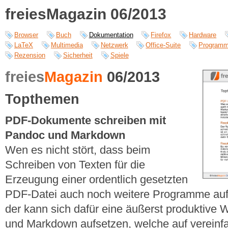
freiesMagazin 06/2013
Browser
Buch
Dokumentation
Firefox
Hardware
LaTeX
Multimedia
Netzwerk
Office-Suite
Programm
Rezension
Sicherheit
Spiele
freies
Magazin
06/2013
Topthemen
PDF-Dokumente schreiben mit
Pandoc und Markdown
Wen es nicht stört, dass beim
Schreiben von Texten für die
Erzeugung einer ordentlich gesetzten
PDF-Datei auch noch weitere Programme au
der kann sich dafür eine äußerst produktive
und Markdown aufsetzen, welche auf vereinf