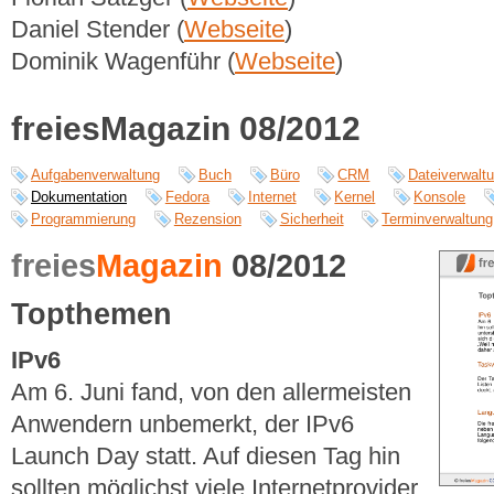
Daniel Stender (
Webseite
)
Dominik Wagenführ (
Webseite
)
freiesMagazin 08/2012
Aufgabenverwaltung
Buch
Büro
CRM
Dateiverwalt
Dokumentation
Fedora
Internet
Kernel
Konsole
Programmierung
Rezension
Sicherheit
Terminverwaltung
freies
Magazin
08/2012
Topthemen
IPv6
Am 6. Juni fand, von den allermeisten
Anwendern unbemerkt, der IPv6
Launch Day statt. Auf diesen Tag hin
sollten möglichst viele Internetprovider,