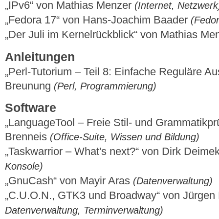
„IPv6“ von Mathias Menzer
(Internet, Netzwerk
„Fedora 17“ von Hans-Joachim Baader
(Fedor
„Der Juli im Kernelrückblick“ von Mathias M
Anleitungen
„Perl-Tutorium – Teil 8: Einfache Reguläre A
Breunung
(Perl, Programmierung)
Software
„LanguageTool – Freie Stil- und Grammatikp
Brenneis
(Office-Suite, Wissen und Bildung)
„Taskwarrior – What's next?“ von Dirk Deime
Konsole)
„GnuCash“ von Mayir Aras
(Datenverwaltung)
„C.U.O.N., GTK3 und Broadway“ von Jürge
Datenverwaltung, Terminverwaltung)