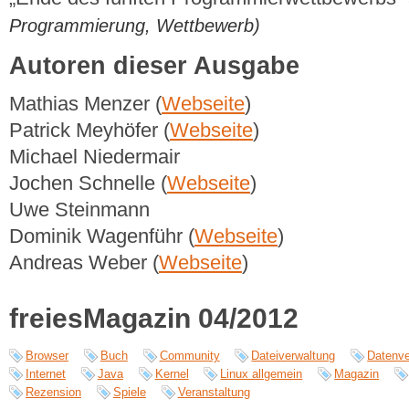
Programmierung, Wettbewerb)
Autoren dieser Ausgabe
Mathias Menzer (
Webseite
)
Patrick Meyhöfer (
Webseite
)
Michael Niedermair
Jochen Schnelle (
Webseite
)
Uwe Steinmann
Dominik Wagenführ (
Webseite
)
Andreas Weber (
Webseite
)
freiesMagazin 04/2012
Browser
Buch
Community
Dateiverwaltung
Datenve
Internet
Java
Kernel
Linux allgemein
Magazin
Rezension
Spiele
Veranstaltung