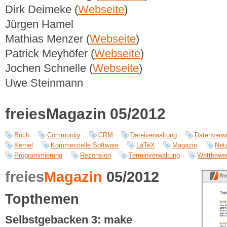
Dirk Deimeke (
Webseite
)
Jürgen Hamel
Mathias Menzer (
Webseite
)
Patrick Meyhöfer (
Webseite
)
Jochen Schnelle (
Webseite
)
Uwe Steinmann
freiesMagazin 05/2012
Buch
Community
CRM
Dateiverwaltung
Datenverw
Kernel
Kommerzielle Software
LaTeX
Magazin
Net
Programmierung
Rezension
Terminverwaltung
Wettbewe
freies
Magazin
05/2012
Topthemen
Selbstgebacken 3: make