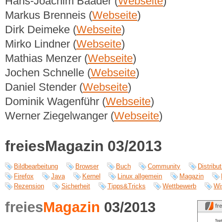
Hans-Joachim Baader (
Webseite
)
Markus Brenneis (
Webseite
)
Dirk Deimeke (
Webseite
)
Mirko Lindner (
Webseite
)
Mathias Menzer (
Webseite
)
Jochen Schnelle (
Webseite
)
Daniel Stender (
Webseite
)
Dominik Wagenführ (
Webseite
)
Werner Ziegelwanger (
Webseite
)
freiesMagazin 03/2013
Bildbearbeitung
Browser
Buch
Community
Distribut
Firefox
Java
Kernel
Linux allgemein
Magazin
Rezension
Sicherheit
Tipps&Tricks
Wettbewerb
Wi
freies
Magazin
03/2013