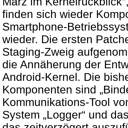
März im Kernelrückblick“
finden sich wieder Kom
Smartphone-Betriebssyst
wieder. Die ersten Patc
Staging-Zweig aufgenomm
die Annäherung der Entw
Android-Kernel. Die bi
Komponenten sind „Binde
Kommunikations-Tool von
System „Logger“ und da
das zeitverzögert auszu