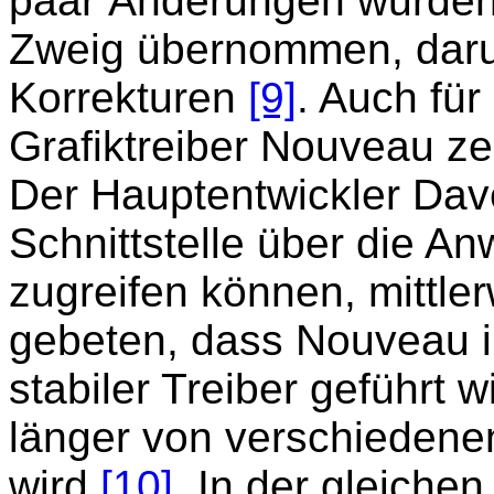
paar Änderungen wurden 
Zweig übernommen, daru
Korrekturen
[9]
. Auch für
Grafiktreiber Nouveau ze
Der Hauptentwickler Dave 
Schnittstelle über die A
zugreifen können, mittler
gebeten, dass Nouveau i
stabiler Treiber geführt 
länger von verschiedene
wird
[10]
. In der gleiche