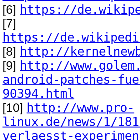
https://de.wikip
[6]
[7]
https://de.wikipedi
http://kernelnew
[8]
http://www.golem
[9]
android-patches-fue
90394.html
http://www.pro-
[10]
linux.de/news/1/181
verlaesst-experimen