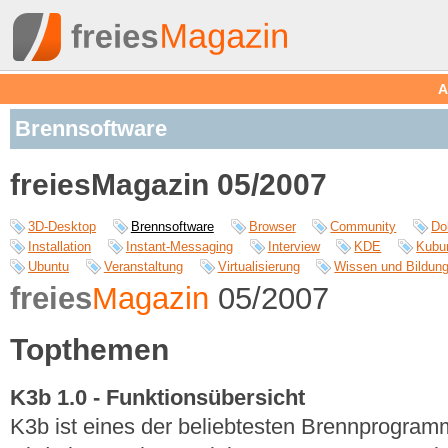
A
Brennsoftware
freiesMagazin 05/2007
3D-Desktop
Brennsoftware
Browser
Community
Do
Installation
Instant-Messaging
Interview
KDE
Kubu
Ubuntu
Veranstaltung
Virtualisierung
Wissen und Bildun
freies
Magazin
05/2007
Topthemen
K3b 1.0 - Funktionsübersicht
K3b ist eines der beliebtesten Brennprogram