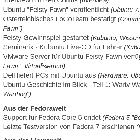
Interview mit Ben Collins
(Interview)
Ubuntu "Feisty Fawn" veröffentlicht
(Ubuntu 7.
Österreichisches LoCoTeam bestätigt
(Commun
Fawn")
Feisty-Gewinnspiel gestartet
(Kubuntu, Wissen
Seminarix - Kubuntu Live-CD für Lehrer
(Kubu
VMware Server für Ubuntu Feisty Fawn verf
Fawn", Virtualisierung)
Dell liefert PCs mit Ubuntu aus
(Hardware, Ubu
Ubuntu-Geschichte im Blick - Teil 1: Warty 
Warthog")
Aus der Fedorawelt
Support für Fedora Core 5 endet
(Fedora 5 "B
Letzte Testversion von Fedora 7 erschienen
(